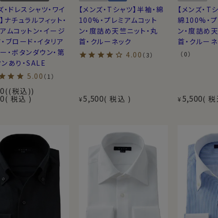
ズ・ドレスシャツ・ワイ
【メンズ・Tシャツ】半袖・綿
【メンズ・T
】ナチュラルフィット・
100%・プレミアムコット
綿100%・
アムコットン・イージ
ン・度詰め天竺ニット・丸
ン・度詰め天
・ブロード・イタリア
首・クルーネック
首・クルーネ
ー・ボタンダウン・第
4.00
（0）
（3）
ンあり・SALE
5.00
（1）
00
(税込)
90
5,500
5,500
税込
税込
税
¥
¥