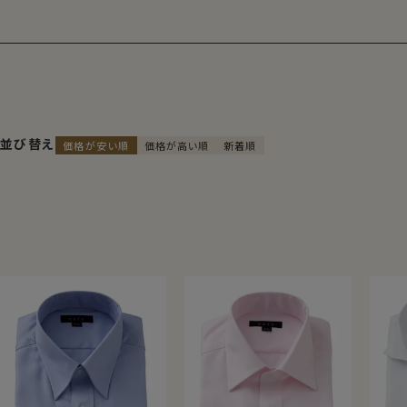
並び替え
価格が安い順
価格が高い順
新着順
■ 『プレミアムコットン＝超長綿』の代
ギザ綿
世界的に評価の高いエジプト綿。その中でも、ナイル川流
綿を「ギザ綿」（GIZAコットン）とよびます。
しかもozieで販売しているGIZA70は、紡いで糸になっ
手間のかかる作業を行ったもの。よりソフトでなめらかな生
い１枚となることでしょう。
カリビアンコットン
カリブの豊かな自然の中で育てられた超長綿、それがカリビ
しなやかなソフト感、肌ざわり、上品な光沢感はエレガンス