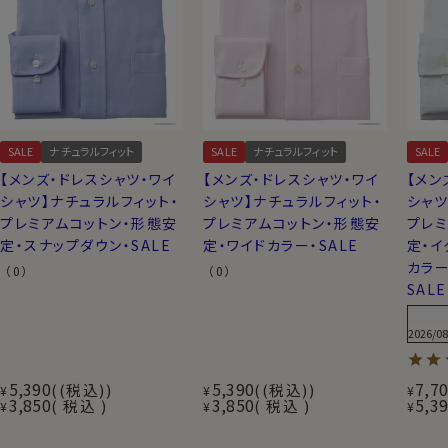
その着心地のよさからリピーター続出の人気生地です。
スーピマ綿
綿の育つ気候に最適な乾燥した暑い気候のアメリカ南西部４
フォルニア）で採れる超長綿。得に柔軟性や耐久性・発色性
新疆綿（しんきょうめん）
SALE
ナチュラルフィット
SALE
ナチュラルフィット
SALE
中国の新疆（しんきょう）ウイグル自治区で採れる超長綿で
【メンズ・ドレスシャツ・ワイ
【メンズ・ドレスシャツ・ワイ
【メン
て鍛えられる新疆綿は、繊維長が超長綿の中でもひときわ長
シャツ】ナチュラルフィット・
シャツ】ナチュラルフィット・
シャツ
みだします。
プレミアムコットン・形態安
プレミアムコットン・形態安
プレミ
※正式名称は『超長綿』です。ozieでは、お客様に直感的に
定・スナップダウン・SALE
定・ワイドカラー・SALE
定・イ
んでいます。
カラー
（0）
（0）
SALE
2026/08
5,390
5,390
7,7
(税込)
(税込)
¥
¥
¥
3,850
3,850
5,3
税込
税込
¥
¥
¥