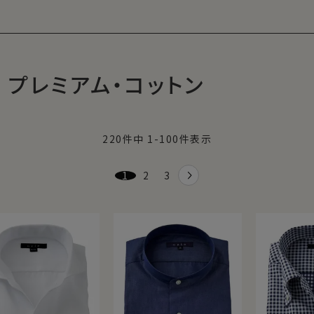
プレミアム・コットン
表的なブランド
220
件中
1
-
100
件表示
1
2
3
域のごく一部でしか採れない希少性の高い超長
た段階で表面を焼き、余分な毛羽を取るといった
地に仕上げた最高級綿のシャツは、手放せな
アンコットンです。
そのもの。