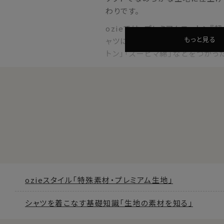
わりです。
ozieでは、プレミアムコットン
もっと見る
ャツに採用されている希少価値の
トン」「スーピマ綿」などをつかっ
■ プレミアムコットン＝超長綿(ちょうち
綿は一般的に毛足が長いほうが上質とされていています。
ふつうの綿より1.5倍～2倍くらい毛足の長い綿(28.6mm以
世界の綿の生産量の3％しかない、貴重な綿＝プレミアムコ
その特質は
シルクのようにやわらかで、しなやかな風合い
ozieスタイル「特殊素材・プレミアム生地」
上質なしっとり感
自然な美しい光沢
シャツを着こなす基礎知識「生地の素材を知る」
優れた耐久性・吸湿性
毛羽だちにくい