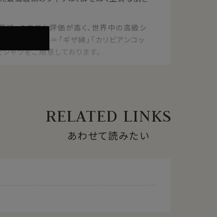
『超長綿』の中でも評価が高く、世界中の高級シ
高いブランド綿＝「ギザ綿」「カリビアンコッ
たシャツをご用意しております。
ょうめん)とは
RELATED LINKS
上)、それが『超長綿』です。
あわせて読みたい
ットンです。