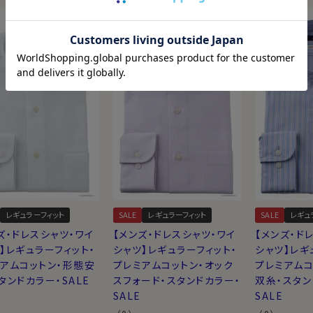
綿にイージーケア加工を施したシャ
て、高級な素材に形態安定やイージ
。上質綿１００％のソフトな風合
レギュラーフィット
SALE
レギュラーフィット
SALE
レギュ
りにくい加工を施し、洗濯後のお
ズ・ドレスシャツ・ワイ
【メンズ・ドレスシャツ・ワイ
【メンズ・ド
】レギュラーフィット・
シャツ】レギュラーフィット・
シャツ】レギ
アムコットン・形態安
プレミアムコットン・オック
プレミアムコ
タンドカラー・SALE
スフォード・スタンドカラー・
双糸・スタン
SALE
SALE