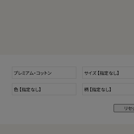
まさにプレミアムなコットンです。
超長綿のブランドには「ギザ綿」「カリビアンコットン」「スー