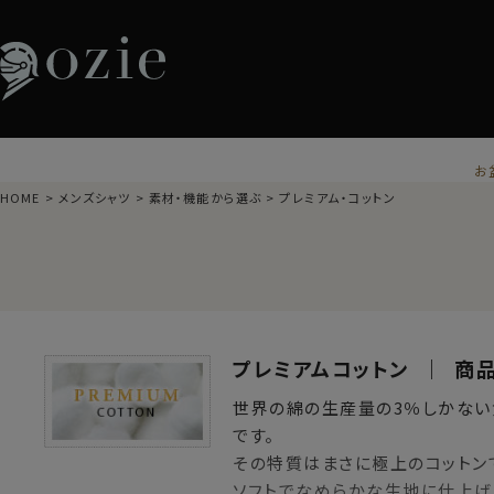
お
HOME
メンズシャツ
素材・機能から選ぶ
プレミアム・コットン
プレミアムコットン ｜ 商
世界の綿の生産量の3％しかな
です。
その特質はまさに極上のコットン
ソフトでなめらかな生地に仕上げ