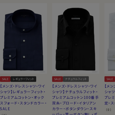
店長・柳田のひとことプッシュ！
プレミアムコットンにイージーケア加工！
ozieでは、
プレミアムコットンの貴重で高級な超長
ツ
もご用意しています。本来、シャツメーカーにとっ
ーケアなどの加工をすることは考えられない冒険です
SALE
レギュラーフィット
SALE
ナチュラルフィット
SALE
いや光沢のある見栄えを最大限活かしつつ、しわにな
【メンズ・ドレスシャツ・ワイ
【メンズ・ドレスシャツ・ワイ
【メン
手入れを簡単にいたしました。
シャツ】レギュラーフィット・
シャツ】ナチュラルフィット・
シャツ
プレミアムコットン・オック
プレミアムコットン100番手
プレミ
スフォード・スタンドカラー・
双糸・ブロード・イタリアン
定・ス
SALE
カラー・ボタンダウン・スキ
（0）
ッパー・第一ボタン無し・ポ