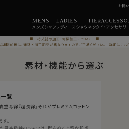
お問
MENS
LADIES
TIE
ACCESSO
&
メンズ
シャツ
レディース
シャツ
ネクタイ・
アクセサリ
■ 裄丈詰め加工・刺繍加工について ■
盆期間前後は、通常と加工期間が異なりますのでご了承ください。 詳細はこち
素材・機能から選ぶ
品一覧
い貴重な綿
『超長綿』
それが
プレミアムコットン
です。
た最高級綿のシャツは、群をぬく上質な肌ざ