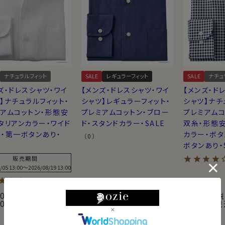
州（テキサス・ニューメキシコ・アリゾナ・カリ
にすぐれ、型崩れしにくいのが特徴です。
ナチュラルフィット
SALE
レギュラーフィット
SALE
ナチュ
す。 天山山脈の雪解け水と、灼熱の太陽によっ
ズ・ドレスシャツ・ワイ
【メンズ・ドレスシャツ・ワイ
【メンズ・ド
く、上品な光沢・しなやかでソフトな触感をう
】ナチュラルフィット・
シャツ】レギュラーフィット・
シャツ】ナチ
アムコットン・形態安
プレミアムコットン・ブロー
プレミアムコ
わかりやすいように『プレミアムコットン』とよ
タリアンカラー・ワイド
ド・スタンドカラー・SALE
双糸・形態安
・第一ボタンあり・
カラー・ボタ
（0）
ボタンあり・
販売期間
/05 13:00
〜
2026/08/19 13:00
4.50
（2）
00
7,700
7,700
(税込)
(税込)
(税
¥
¥
90
5,390
5,390
税込
税込
税
¥
¥