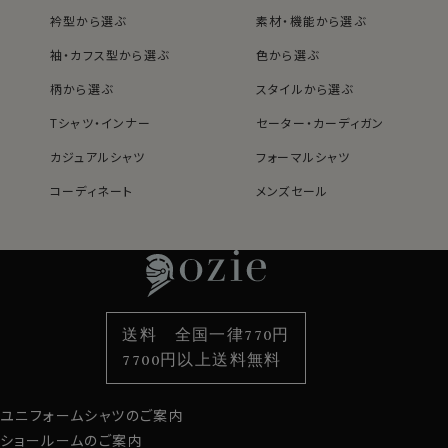
綿100％（80番双糸）
衿型から選ぶ
素材・機能から選ぶ
素材
プレミアムコットン
形態安定
袖・カフス型から選ぶ
色から選ぶ
素材名
ブロード
柄から選ぶ
スタイルから選ぶ
衿型
レギュラーカラー
キーパー
縫込み式
Tシャツ・インナー
セーター・カーディガン
前立て
表前立て
カジュアルシャツ
フォーマルシャツ
後見頃
サイドタック
ポケット
あり
コーディネート
メンズセール
柄
無地
レディースTOP
ネクタイ・アクセサリーTOP
新着商品
新着商品
袖
長袖
特集
ネクタイ
素材・機能から選ぶ
ネクタイピン
ラウンドカット
カフス
アジャストボタン
衿型から選ぶ
ポケットチーフ
袖・カフス型から選ぶ
カフスボタン
コンバーチブルカフス
色から選ぶ
ベルト
柄から選ぶ
サスペンダー
衿高
前2.7cm 後4.0cm
送料 全国一律770円
サイズG
首回り36～46cm
スタイルから選ぶ
財布・名刺入れ
カジュアルシャツ
バッグ
スタイル
レギュラーフィット
7700円以上送料無料
原産国
中国
定番シャツ
帽子
ストール・マフラー
ユニフォームシャツのご案内
グローブ
ショールームのご案内