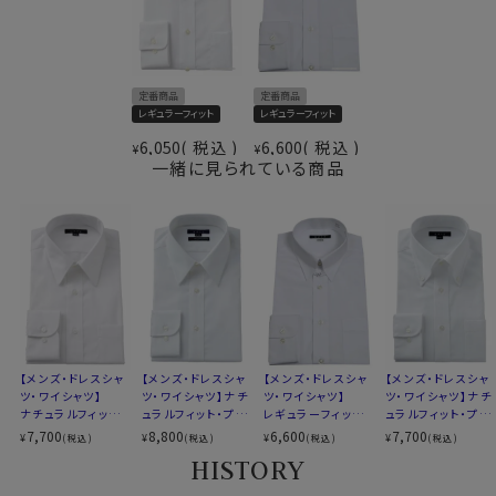
結果
光沢感・ソフト感にあふれ着心地のいい、その上洗
衿高
前2.7cm 後4.0cm
濯後のお手入れが楽といった、相反する事象を併せ持っ
サイズG
首回り36～46cm
た上質シャツに仕上がりました。
スタイル
レギュラーフィット
生産国
中国
定番商品
定番商品
レギュラーフィット
レギュラーフィット
●衿型
6,050
税込
6,600
税込
▼【定番商品】欠品サイズは再入荷の予定があります
¥
¥
ほぼどんなシーンでも使えるオールマイティーな衿型。ビ
一緒に見られている商品
ジネス・フォーマルで使い勝手の良い、タイドアップに最
適なレギュラーカラーです。
●スタイルについて
細からず太からずのレギュラーフィットを採用。
細身シャツはちょっと、という方にも安心してお選びいた
だけます。
【メンズ・ドレスシャ
【メンズ・ドレスシャ
【メンズ・ドレスシャ
【メンズ・ドレスシャ
ツ・ワイシャツ】
ツ・ワイシャツ】ナチ
ツ・ワイシャツ】
ツ・ワイシャツ】ナチ
ナチュラルフィット・
ュラルフィット・プレ
レギュラーフィット・
ュラルフィット・プレ
カフス部分はコンバーチブルカフスになっておりますの
プレミアムコットン・
ミアムコットン120
形態安定・ブロー
ミアムコットン・形態
7,700
8,800
6,600
7,700
¥
¥
¥
¥
(税込)
(税込)
(税込)
(税込)
で、カフスボタンもご利用いただけます。
オックスフォード・形
番手双糸・オックス
ド・タブカラー
安定・ボタンダウン
HISTORY
態安定・綿100%・
フォード・イージー
レギュラーカラー
ケア・レギュラーカラ