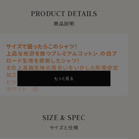
PRODUCT DETAILS
商品説明
サイズで困ったらこのシャツ！
上品な光沢を放つプレミアムコットン.の白ブ
ロード生地を使用したシャツ！
その上高級生地の風合いをいかした形態安定
加工付！
もっと見る
ビジネスに、フォーマルに大活躍！！
ホワイト 白
【 綿100％・80番双糸 】【 レギュラーフィット 】
【 形態安定 】【 プレミアムコットン 】
【 レギュラーカラー 】【 長袖 】
SIZE & SPEC
【 ブロード 】 【 定番商品 】
サイズと仕様
白無地のレギュラーカラーシャツ。