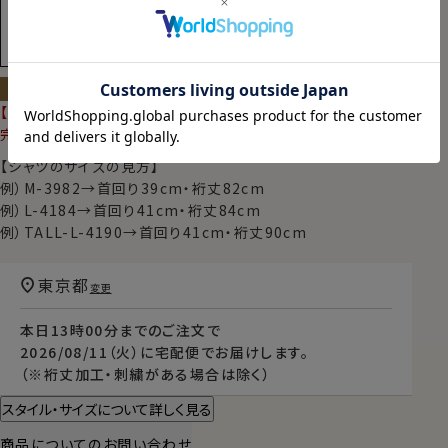
裄丈加工＆イニシャル刺繍を追加
サイズ・色を選んでカートに入れる
【定番商品】
完売の場合は再入荷の予定がございます
【シャツのサイズの見方】
例）M-3982→首回り39cm・裄丈82cm
例）L-4184→首回り41cm・裄丈84cm
例）TALL-L-4190→首回り41cm・裄丈90cm
東京都
変更
本日
13時00分
までのご注文で
2026/08/11（火）
に
宅配便
でお届けします。
（※裄丈加工・刺繍がある場合は除く）
スタイル・サイズについて詳しく見る
商品についてのお問い合わせ