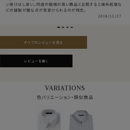
ン掛けはし易い。同店の価格の高い商品と比較すると端糸処理な
このシャツにはプレミアムコットン.を使用したワイシャツ
どの縫製が雑な点が見受けられるのが残念。
生地の定番的存在＝白ブロード生地をozie別注にて生
2016/11/27
産し使用しています。
仕様表
●形態安定加工
すべてのレビューを見る
今回使用しているプレミアムコットン.使用の白ブロード
綿100％（80番双糸）
生地には形態安定加工を施しました。
素材
プレミアムコットン
形態安定
レビューを書く
素材感・風合い・見栄えの良いことが特徴である綿
素材名
ブロード
100％ですが、天然素材であるが故にしわができやすい
衿型
レギュラーカラー
素材。
キーパー
縫込み式
そこで
プレミアムコットン使用の綿100％に特殊な形態
前立て
表前立て
VARIATIONS
安定加工を施すことにより、ポリエステル混の形態安定シ
後見頃
サイドタック
ャツに近い防しわ性があります。
ポケット
あり
色バリエーション・類似商品
しかし特殊な形態安定加工を施すと、生地にややハリが
柄
無地
出てソフト感が失われがちになります。
袖
長袖
そこでこの生地には綿特有のソフト感や素材感をいかし
ラウンドカット
た上で防しわ機能を高めるべく、液体アンモニア処理を
カフス
アジャストボタン
したうえで形態安定加工を施しました。
コンバーチブルカフス