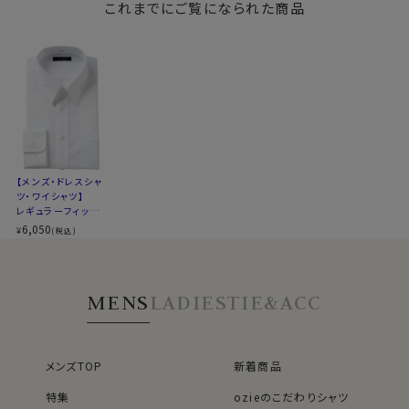
サイズは、既製品のシャツは首回りに対して裄丈の長さ
これまでにご覧になられた商品
ー・ポケット無し
が長すぎる！
そんなお客様にお直しなしでシャツをご提供できるよう、
首回り36cm～46cmの間に複数の裄丈を設定。
白のドレスシャツは衿型・生地・仕様違いで何枚あっても
いいものです。
上質な綿100％にお手入れが楽な形態安定加工を施し
【メンズ・ドレスシャ
た希少性のある生地を使用した、白ブロードのレギュラ
ツ・ワイシャツ】
ーカラーシャツ。
レギュラーフィット・
タイドアップのビジネスシーンはもちろんのこと、フォーマ
プレミアムコットン・
6,050
¥
(税込)
形態安定・ブロー
ルシーンにも着用できる便利なシャツです。
ド・綿100％・レギュ
ラーカラー
Ｓ-３６～３Ｌ-４６cmにてご用意。
MENS
LADIES
TIE&ACC
▼【定番商品】欠品サイズの再入荷日は未定です
メンズTOP
新着商品
仕様表
特集
ozieのこだわりシャツ