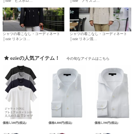
│ozie ビズポロ…
│ozie アイスコ…
シャツの着こなし・コーディネート
シャツの着こなし・コーディネート
│ozie リネンコ…
│ozie リネン混…
ozieの人気アイテム！
今の旬なアイテムはこちら
価格
5,500円
(税込)
価格
8,800円
(税込)
価格
5,390円
(税込)