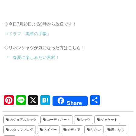
◇今日7月20日よる9時から放送です！
⇒ドラマ「黒革の手帳」
◇リネンシャツが気になった方はこちら！
⇒ 春夏に楽しみたい素材！
Pi
Li
X
H
共
Share
nt
ne
at
有
er
en
カジュアルシャツ
コーディネート
シャツ
ジャケット
es
a
スタッフブログ
ネイビー
メディア
リネン
着こなし