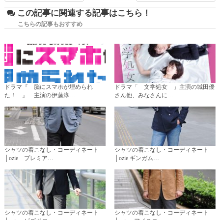
この記事に関連する記事はこちら！
こちらの記事もおすすめ
ドラマ『 脳にスマホが埋められ
ドラマ「 文学処女 」主演の城田優
た！ 』 主演の伊藤淳…
さん他、みなさんに…
シャツの着こなし・コーディネート
シャツの着こなし・コーディネート
│ozie プレミア…
│ozie ギンガム…
シャツの着こなし・コーディネート
シャツの着こなし・コーディネート