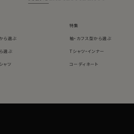
特集
から選ぶ
袖・カフス型から選ぶ
ら選ぶ
Tシャツ・インナー
シャツ
コーディネート
特集
ネクタイ
型から選ぶ
ン
色から選ぶ
ベルト
シャツ
定番シャツ
帽子