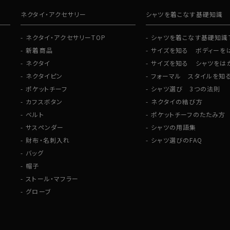
ネクタイ・アクセサリー
シャツを着こなす基礎知識
ネクタイ・アクセサリーTOP
シャツを着こなす基礎知識
新着商品
サイズを知る ボディーを
ネクタイ
サイズを知る シャツをは
ネクタイピン
フォーマル スタイルを知
ポケットチーフ
シャツ選び 3つの法則
カフスボタン
ネクタイの結び方
ベルト
ポケットチーフのたたみ方
サスペンダー
シャツの用語集
財布・名刺入れ
シャツ選びのFAQ
バッグ
帽子
ストール・マフラー
グローブ