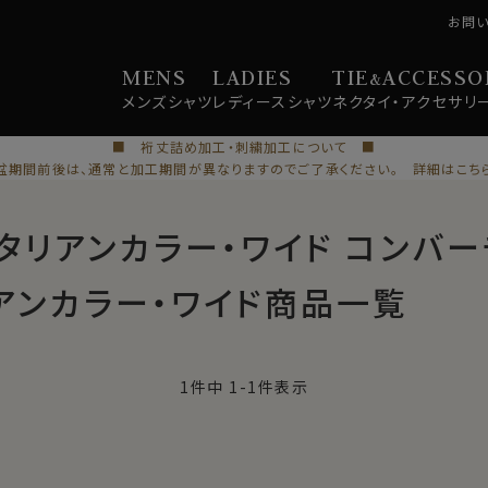
お問
MENS
LADIES
TIE
ACCESSO
&
メンズ
シャツ
レディース
シャツ
ネクタイ・
アクセサリ
■ 裄丈詰め加工・刺繍加工について ■
盆期間前後は、通常と加工期間が異なりますのでご了承ください。 詳細はこち
イタリアンカラー・ワイド コンバ
アンカラー・ワイド商品一覧
1
件中
1
-
1
件表示