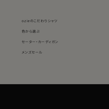
ozieのこだわりシャツ
色から選ぶ
セーター・カーディガン
メンズセール
素材・機能から選ぶ
ネクタイピン
柄から選ぶ
サスペンダー
ストール・マフラー