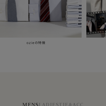
ozieの特徴
MENS
LADIES
TIE&ACC