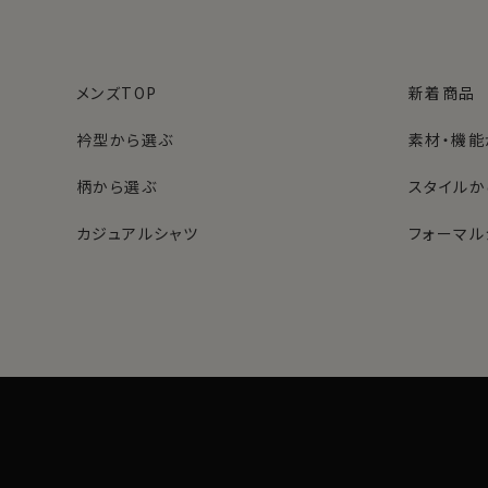
メンズTOP
新着商品
衿型から選ぶ
素材・機能
柄から選ぶ
スタイルか
カジュアルシャツ
フォーマル
レディースTOP
ネクタイ・アクセサリーTOP
新着商品
新着商品
衿型から選ぶ
ポケットチーフ
袖・カフス
カフスボタ
スタイルから選ぶ
財布・名刺入れ
カジュアル
バッグ
グローブ