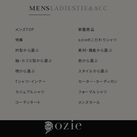
MENS
LADIES
TIE&ACC
メンズTOP
新着商品
特集
ozieのこだわりシャツ
衿型から選ぶ
素材・機能から選ぶ
袖・カフス型から選ぶ
色から選ぶ
柄から選ぶ
スタイルから選ぶ
Tシャツ・インナー
セーター・カーディガン
カジュアルシャツ
フォーマルシャツ
コーディネート
メンズセール
レディースTOP
ネクタイ・アクセサリーTOP
新着商品
新着商品
特集
ネクタイ
素材・機能から選ぶ
ネクタイピン
衿型から選ぶ
ポケットチーフ
袖・カフス型から選ぶ
カフスボタン