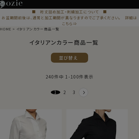
■ 裄丈詰め加工・刺繍加工について ■
お盆期間前後は、通常と加工期間が異なりますのでご了承ください。 詳細は
こちら⇒
HOME
イタリアンカラー商品一覧
イタリアンカラー商品一覧
並び替え
240
件中
1
-
100
件表示
1
2
3