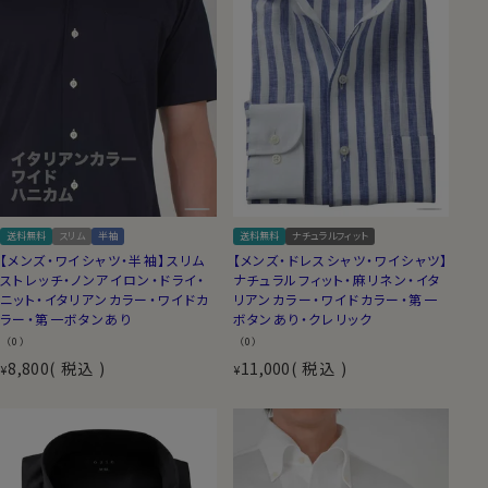
送料無料
スリム
半袖
送料無料
ナチュラルフィット
【メンズ・ワイシャツ・半袖】スリム
【メンズ・ドレスシャツ・ワイシャツ】
ストレッチ・ノンアイロン・ドライ・
ナチュラルフィット・麻リネン・イタ
ニット・イタリアンカラー・ワイドカ
リアンカラー・ワイドカラー・第一
ラー・第一ボタンあり
ボタンあり・クレリック
（0）
（0）
8,800
税込
11,000
税込
¥
¥