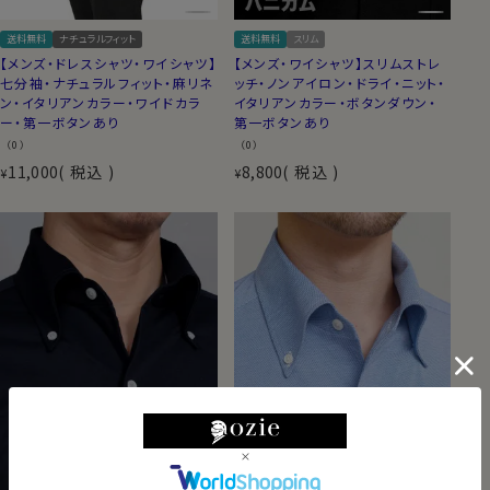
送料無料
ナチュラルフィット
送料無料
スリム
【メンズ・ドレスシャツ・ワイシャツ】
【メンズ・ワイシャツ】スリムストレ
七分袖・ナチュラルフィット・麻リネ
ッチ・ノンアイロン・ドライ・ニット・
ン・イタリアンカラー・ワイドカラ
イタリアンカラー・ボタンダウン・
ー・第一ボタンあり
第一ボタンあり
（0）
（0）
11,000
税込
8,800
税込
¥
¥