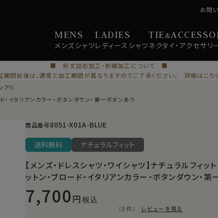
お問
MENS
LADIES
TIE
ACCESSO
&
メンズ
シャツ
レディース
シャツ
ネクタイ・
アクセサリ
■ 裄丈詰め加工・刺繍加工について ■
盆期間前後は、通常と加工期間が異なりますのでご了承ください。 詳細はこち
ンアリ
ード・イタリアンカラー・ボタンダウン・第一ボタンあり
8051-X01A-BLUE
商品番号
送料無料
ナチュラルフィット
【メンズ・ドレスシャツ・ワイシャツ】ナチュラルフィット
ットン・ブロード・イタリアンカラー・ボタンダウン・第
7,700
税込
（0件）
レビューを見る