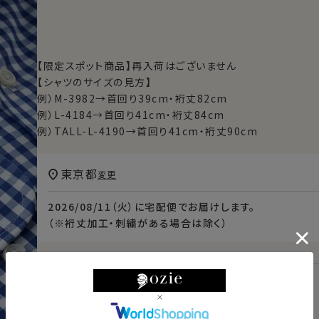
【限定スポット商品】再入荷はございません
【シャツのサイズの見方】
例）M-3982→首回り39cm・裄丈82cm
例）L-4184→首回り41cm・裄丈84cm
例）TALL-L-4190→首回り41cm・裄丈90cm
東京都
変更
2026/08/11（火）
に
宅配便
でお届けします。
（※裄丈加工・刺繍がある場合は除く）
スタイル・サイズについて詳しく見る
商品についてのお問い合わせ