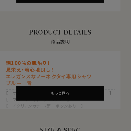
PRODUCT DETAILS
商品説明
綿100％の肌触り！
見栄え・着心地良し！
エレガンスなノーネクタイ専用シャツ
ブルー 青
【 ナチュラルフィット 】【 綿100％・80番手双糸 】
もっと見る
【 ブロード 】【 クレリック 】
【 イタリアンカラー/第一ボタンあり 】
【 ボタンダウン 】【 長袖 】
●タイプライター
SIZE & SPEC