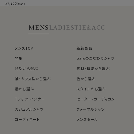
つきのないシルエット。
ード・イタリアンカラ
7,700
¥
(税込)
ー・ボタンダウン・第
着心地を考え、細いだけのシャツとは一線を画したつくり
一ボタンあり・クレ
になっています。
リック
※43cm（LL）・45cm（3L）・47cm(4L)サイズにおいて
MENS
LADIES
TIE&ACC
は絞りを若干ゆるくしております。 細さを気にせず一般的
なサイズと同じ感覚でお選びください。
メンズTOP
新着商品
特集
ozieのこだわりシャツ
衿型から選ぶ
素材・機能から選ぶ
袖・カフス型から選ぶ
色から選ぶ
柄から選ぶ
スタイルから選ぶ
Tシャツ・インナー
セーター・カーディガン
カジュアルシャツ
フォーマルシャツ
コーディネート
メンズセール
レディースTOP
ネクタイ・アクセサリーTOP
新着商品
新着商品