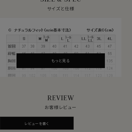
ブロードでありながら高密度に織り上げているため、透
け感の少ないしっかりとしたハリとコシも併せ持っていま
サイズと仕様
す。
ハイカウント（たくさんの糸数を使用）のしっかりとした生
地でありながら、さらっとしていて上品な光沢を放つ上質
生地です。
●イタリアンカラー
衿と前立ての裏部分がオープンカラーのように縫い目が
もっと見る
なく、1枚の生地でつながって出来ているため、第一ボタ
ンをはずして衿を開き気味にして着用すると衿から第一
ボタンにかけてきれいなロールが出るようになっていま
す。
衿がきれいに開くように第2ボタンの位置を少し下げてい
REVIEW
ます。
また、
クレリックにすることにより、白い衿と身頃の柄のコ
お客様レビュー
ントラストがさらなるエレガンス度UPに貢献。
より一層上品で清潔感あふれる印象を与えます。
レビューを書く