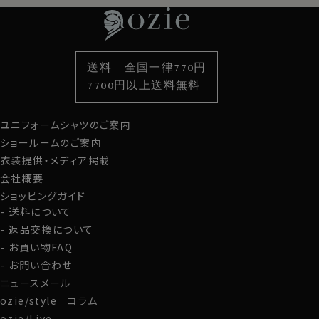
特集
ネクタイ
素材・機能から選ぶ
ネクタイピン
衿型から選ぶ
ポケットチーフ
袖・カフス型から選ぶ
カフスボタン
色から選ぶ
ベルト
柄から選ぶ
サスペンダー
送料 全国一律770円
スタイルから選ぶ
財布・名刺入れ
カジュアルシャツ
バッグ
7700円以上送料無料
定番シャツ
帽子
ストール・マフラー
ユニフォームシャツのご案内
グローブ
ショールームのご案内
衣装提供・メディア掲載
会社概要
ショッピングガイド
送料について
返品交換について
お買い物FAQ
お問い合わせ
ニュースメール
ozie/style コラム
ozie/Live