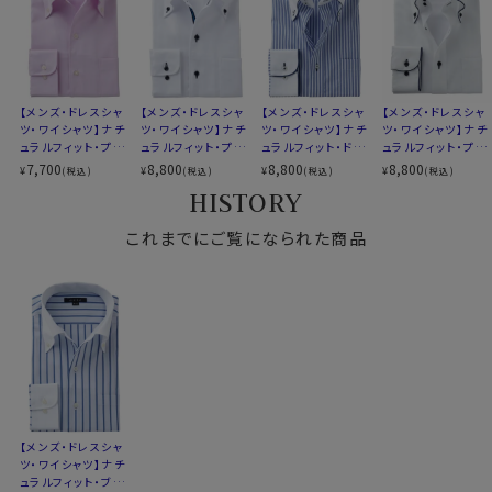
前立て
裏前立て
後身頃
バックダーツ入り
ポケット
ポケットあり
柄
ストライプ
ラウンドカット
【メンズ・ドレスシャ
【メンズ・ドレスシャ
【メンズ・ドレスシャ
【メンズ・ドレスシャ
カフス
アジャスタブル
ツ・ワイシャツ】ナチ
ツ・ワイシャツ】ナチ
ツ・ワイシャツ】ナチ
ツ・ワイシャツ】ナチ
ュラルフィット・プレ
ュラルフィット・プレ
ュラルフィット・ドゥ
ュラルフィット・プレ
コンバーチブルカフス
ミアムコットン100
ミアムコットン・形態
エボットーニ・プレミ
ミアムコットン・形態
7,700
8,800
8,800
8,800
¥
¥
¥
¥
(税込)
(税込)
(税込)
(税込)
衿高
後4.2cm
番手双糸・イタリア
安定・イタリアンカ
アムコットン・形態
安定・ドゥエボット
HISTORY
S-37～LL-43・3L-45･4L-47cm
ンカラー・ボタンダ
ラー・ボタンダウン・
安定・ボタンダウン・
ーニ・ボタンダウン
ウン・第一ボタンあ
第一ボタンあり
クレリック
サイズC
トールM-88・L-90・LL-90cm
り
これまでにご覧になられた商品
全１２サイズ
スタイル
ナチュラルフィット
生産国
中国
▼スポット商品につき再入荷はございませんのでご了承
ください
▼ナチュラルフィットとは？
後ろ身頃にダーツを入れて、ウエスト部分をやや絞ったス
【メンズ・ドレスシャ
タイルです。
ツ・ワイシャツ】ナチ
適度に絞ったウエストラインは細すぎず、それでいてダボ
ュラルフィット・ブロ