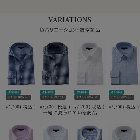
ノーネクタイ専用のややカジュアル度の高い商品であり
ながら、非常にエレガントなシャツです。
VARIATIONS
ノーネクタイのクールビズスタイルや、在宅・出勤といっ
たテレワークスタイルにうってつけのシャツといえるでし
色バリエーション・類似商品
ょう。
WEBミーティングの画面映えも抜群です！
また結婚式の二次会等ノーネクタイで臨むフォーマルや
パーティーシーンに特におすすめです。
アクセントとして首周りにアスコットタイなどを巻くと、よ
りいっそうエレガンス度UPです。
仕様表
カフス部分はシングルカフスですが、コンバーチブルカフ
送料無料
送料無料
送料無料
送料無料
素材
綿100％（80番手双糸）
ス仕様になっておりますので、カフスボタンもご利用いた
ナチュラルフィット
ナチュラルフィット
ナチュラルフィット
ナチュラルフィット
素材名
ブロード（タイプライター）
だけます。
7,700
税込
7,700
税込
7,700
税込
7,700
税込
¥
¥
¥
¥
イタリアンカラー（ワンピースカラー）
一緒に見られている商品
ボタンダウン
スポット商品につき再入荷はございませんのでご了承く
衿型
クレリック
ださい。
第一ボタンあり
60619
キーパー
なし