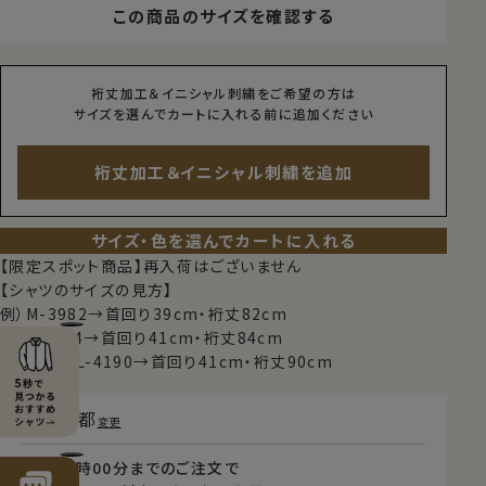
この商品のサイズを確認する
裄丈加工＆イニシャル刺繍をご希望の方は
サイズを選んでカートに入れる前に追加ください
裄丈加工＆イニシャル刺繍を追加
サイズ・色を選んでカートに入れる
【限定スポット商品】再入荷はございません
【シャツのサイズの見方】
例）M-3982→首回り39cm・裄丈82cm
例）L-4184→首回り41cm・裄丈84cm
例）TALL-L-4190→首回り41cm・裄丈90cm
東京都
変更
明日
13時00分
までのご注文で