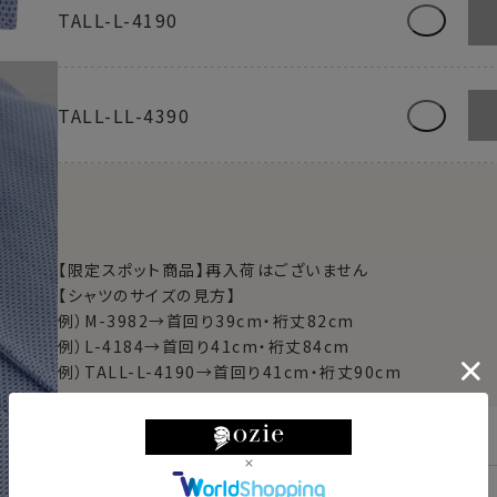
TALL-L-4190
TALL-LL-4390
【限定スポット商品】再入荷はございません
【シャツのサイズの見方】
例）M-3982→首回り39cm・裄丈82cm
例）L-4184→首回り41cm・裄丈84cm
例）TALL-L-4190→首回り41cm・裄丈90cm
東京都
変更
明日
13時00分
までのご注文で