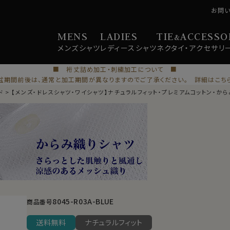
お問
MENS
LADIES
TIE
ACCESSO
&
メンズ
シャツ
レディース
シャツ
ネクタイ・
アクセサリ
■ 裄丈詰め加工・刺繍加工について ■
盆期間前後は、通常と加工期間が異なりますのでご了承ください。 詳細はこち
ド
【メンズ・ドレスシャツ・ワイシャツ】ナチュラルフィット・プレミアムコットン・か
8045-R03A-BLUE
商品番号
送料無料
ナチュラルフィット