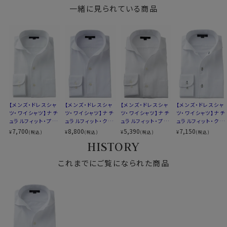
COOLMAX®ファブリック）
その結果、吸水速乾性に加え、光沢感・ソフト感にも優
一緒に見られている商品
形態安定
れ、着心地のよさと、お手入れのしやすさを併せ持った上
素材名
ドビーストライプ
質なシャツに仕上がっています。
イタリアンカラー（ワンピースカラー）
衿型
ワイドカラー
第一ボタンあり
●クールマックス®エコメイド・ファイバー使用
キーパー
なし
100％再生ペットボトル素材から作られたクールマック
前立て
裏前立て
ス®エコメイド・ファイバーを使用。
後身頃
バックダーツ入り
ドライで快適な着心地を提供するとともに、環境にも配
ポケット
ポケットあり
慮したサスティナブル素材です。
【メンズ・ドレスシャ
【メンズ・ドレスシャ
【メンズ・ドレスシャ
【メンズ・ドレスシャ
柄
織柄無地
ツ・ワイシャツ】ナチ
ツ・ワイシャツ】ナチ
ツ・ワイシャツ】ナチ
ツ・ワイシャツ】ナチ
ュラルフィット・プレ
ュラルフィット・クー
ュラルフィット・プレ
ュラルフィット・クー
ラウンドカット
ミアムコットン・形態
ルマックス・オールシ
ミアムコットン・形態
ルマックス・ドライ・
7,700
8,800
5,390
7,150
¥
¥
¥
¥
(税込)
(税込)
(税込)
(税込)
カフス
アジャスタブル
●素材の違いで選ぶクールマックスシャツ
安定・イタリアンカ
ーズン・ドライ・形態
安定・イタリアンカ
形態安定・オックス
HISTORY
コンバーチブルカフス
ラー・ワイドカラー・
安定・イタリアンカ
ラー・ワイドカラー・
フォード・イタリアン
▼見た目や質感はよりナチュラルに、扱いやすさも欲しい
第一ボタンあり
ラー・ワイドカラー・
第一ボタンあり・SA
カラー・ワイドカラ
衿高
後3.8cm
方
これまでにご覧になられた商品
第一ボタンあり・ポ
LE
ー・第一ボタンあり
S-37～LL-43・3L-45・4L-47cm
綿×ポリエステル混紡のクールマックス®ファブリック
ケット無し
サイズC
トールM-88・L-90・LL-90cm
綿素材の風合いを活かしつつ、綿100％よりもシワになり
全１２サイズ
にくいバランス型素材です。
スタイル
ナチュラルフィット
生産国
中国
▼とにかくお手入れのしやすさを重視したい方
ポリエステル100％のクールマックス®オールシーズン・