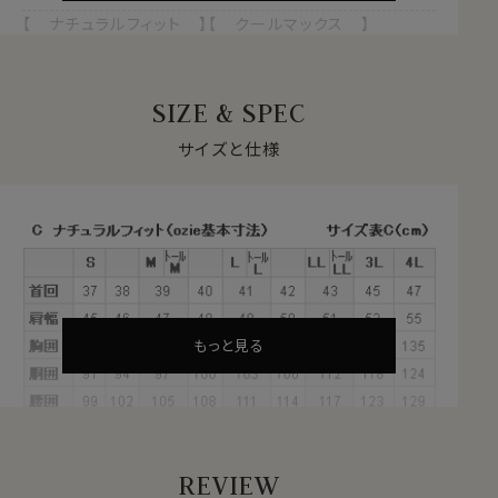
【 ナチュラルフィット 】【 クールマックス 】
【 ドライ 】【 形態安定 】
【 イタリアンカラー/第一ボタンあり 】
【 ワイドカラー 】
SIZE & SPEC
【 長袖 】
サイズと仕様
自然な風合いと快適性を両立する
クールマックス®ファブリックとは？
・汗や水分を吸い上げ、蒸発させる吸水速乾のドライ素材
・衣服内をドライに保ち、日常の快適な着心地をサポート
・シワになりにくい形態安定
・綿素材をブレンドすることで、自然な風合いを感じる素
材
もっと見る
これらの特長を備えた素材が、綿混のクールマックス®フ
ァブリックです。
夏は汗を冬は蒸れを発散、1年を通してドライな着心地
をサポートします。
REVIEW