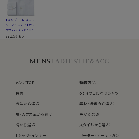
ファブリック
▼スポット商品につき再入荷はございませんのでご了承
シワになりにくい高い形態安定性と温調の高機能が特長
ください
です。
【メンズ・ドレスシャ
▼ナチュラルフィットとは？
ツ・ワイシャツ】ナチ
ポリエステル100％・クールマックスはこちら→
後ろ身頃にダーツを入れて、ウエスト部分をやや絞ったス
ュラルフィット・クー
タイルです。
ルマックス・ドライ・
7,150
¥
(税込)
＊クールマックス®（COOLMAX®）はThe LYCRA
形態安定・イタリア
適度に絞ったウエストラインは細すぎず、それでいてダボ
ンカラー・ワイドカラ
Companyの商標です。
つきのないシルエット。
ー・第一ボタンあり
着心地を考え、細いだけのシャツとは一線を画したつくり
MENS
LADIES
TIE&ACC
になっています。
●ワイドタイプのイタリアンカラーシャツ
※43cm（LL）・45cm（3L）・47cm(4L)サイズにおいて
衿と前立ての裏部分がオープンカラーのように縫い目が
は絞りを若干ゆるくしております。 細さを気にせず一般的
なく、1枚の生地でつながって出来ているため、第一ボタ
なサイズと同じ感覚でお選びください。
メンズTOP
新着商品
ンをはずして衿を開き気味にして着用すると衿から第一
特集
ozieのこだわりシャツ
ボタンにかけてきれいなロールが出るようになっていま
す。
衿型から選ぶ
素材・機能から選ぶ
衿がきれいに開くように第2ボタンの位置を少し下げてい
袖・カフス型から選ぶ
色から選ぶ
ます。
イタリアンカラーと広角なワイドカラーを掛け合わせたス
柄から選ぶ
スタイルから選ぶ
タイリッシュなノーネクタイ専用の衿型です。
Tシャツ・インナー
セーター・カーディガン