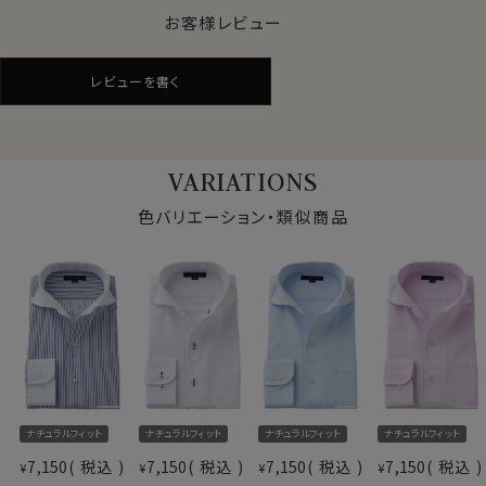
●ナチュラルな着用感を大切にした快適ドライ素材
お客様レビュー
汗や蒸れを発散させる吸水速乾素材に、綿をブレンド。綿
素材ならではの風合いをプラス。
レビューを書く
ドライ感を保ちながらも、ナチュラルな素材感が特長で
す。
機能性と見た目の自然さ、どちらも重視したい方に適し
た素材です。
VARIATIONS
また着用時だけでなく、洗濯後の乾きが早いのもドライ
機能のメリットです。
色バリエーション・類似商品
●形態安定でお手入れ楽
綿とポリエステルの混紡素材は、もともと洗濯後のお手
入れがしやすい特性を持っていますが、さらに形態安定
加工を施しています。
洗濯後もしわが残りにくく、しわが気になる場合でも簡
単なアイロンがけでご着用いただけます。
仕様表
ナチュラルフィット
ナチュラルフィット
ナチュラルフィット
ナチュラルフィット
綿65％・ポリエステル35％
また、ソフト感や素材感を引き立てるため特殊処理を施
ドライ加工（吸湿速乾素材＝
7,150
税込
7,150
税込
7,150
税込
7,150
税込
したうえで形態安定加工を行っています。
¥
¥
¥
¥
素材