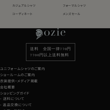
カジュアルシャツ
フォーマルシャツ
ノーネクタイ専用のややカジュアル度の高い商品であり
ながら、非常にエレガントなシャツです。
コーディネート
メンズセール
レディースTOP
ネクタイ・アクセサリーTOP
新着商品
新着商品
ノーネクタイのクールビズスタイルや、在宅・出勤といっ
たテレワークスタイルにうってつけのシャツといえるでし
特集
ネクタイ
素材・機能から選ぶ
ネクタイピン
ょう。
WEBミーティングの画面映えも抜群です！
衿型から選ぶ
ポケットチーフ
袖・カフス型から選ぶ
カフスボタン
色から選ぶ
ベルト
柄から選ぶ
サスペンダー
送料 全国一律770円
カフス部分はコンバーチブルカフスになっておりますの
スタイルから選ぶ
財布・名刺入れ
カジュアルシャツ
バッグ
7700円以上送料無料
で、カフスボタンもご利用いただけます。
定番シャツ
帽子
ストール・マフラー
スポット商品につき再入荷はございませんのでご了承く
ユニフォームシャツのご案内
グローブ
ださい。
ショールームのご案内
60312
衣装提供・メディア掲載
会社概要
ショッピングガイド
送料について
返品交換について