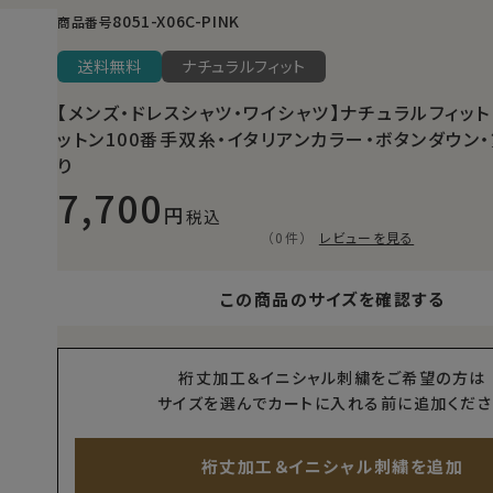
8051-X06C-PINK
商品番号
送料無料
ナチュラルフィット
【メンズ・ドレスシャツ・ワイシャツ】ナチュラルフィット
ットン100番手双糸・イタリアンカラー・ボタンダウン
り
7,700
税込
（0件）
レビューを見る
この商品のサイズを確認する
裄丈加工＆イニシャル刺繍をご希望の方は
サイズを選んでカートに入れる前に追加くださ
裄丈加工＆イニシャル刺繍を追加