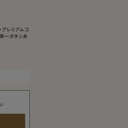
・プレミアムコ
・第一ボタンあ
い