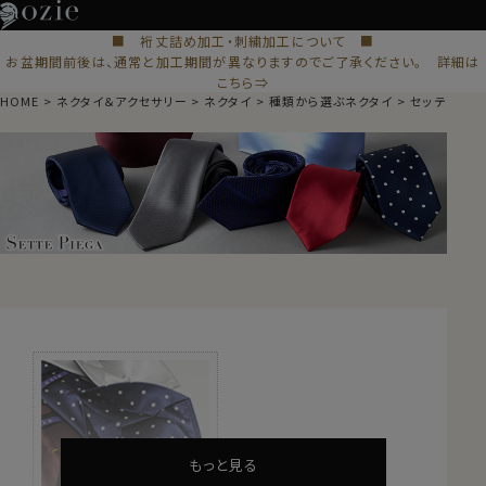
■ 裄丈詰め加工・刺繍加工について ■
お盆期間前後は、通常と加工期間が異なりますのでご了承ください。 詳細は
こちら⇒
HOME
ネクタイ＆アクセサリー
ネクタイ
種類から選ぶネクタイ
セッテピエゲ
もっと見る