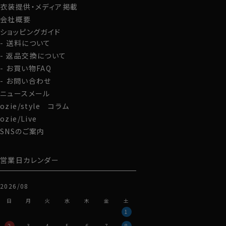
衣装提供・メディア掲載
会社概要
ショッピングガイド
送料について
返品交換について
お買い物FAQ
お問い合わせ
ニュースメール
ozie/style コラム
ozie/Live
SNSのご案内
営業日カレンダー
2026/08
日
月
火
水
木
金
土
1
2
3
4
5
6
7
8