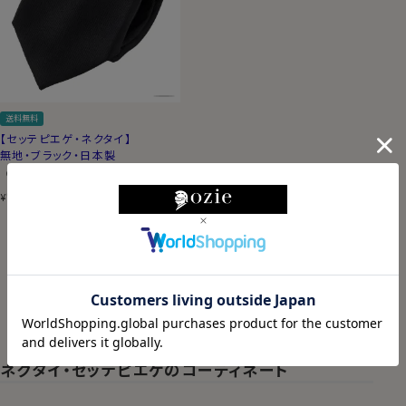
送料無料
【セッテピエゲ・ネクタイ】
無地・ブラック・日本製
（0）
9,900
税込
¥
17
件中
1
-
17
件表示
ネクタイ・セッテピエゲのコーディネート