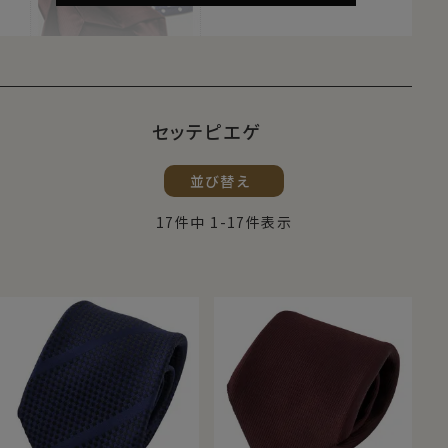
セッテピエゲ
セッテピエゲ （Sette Piega） ｜ 商品一
並び替え
覧
17
件中
1
-
17
件表示
イタリア語で「7つ折り」と言う意味のセッテピエゲ。
英語では、セブンフォールドといいます。
1枚の生地を7つに折ってつくるネクタイの最高級縫
製。通常の倍近い正方形の1枚生地を使用し、芯地を
つかわずに作られるネクタイです。
ネクタイのルーツは、スカーフを現在のネクタイのよう
に首に巻いて使っていたことからとされており、このセ
ッテピエゲ縫製のネクタイは、スカーフのようなやわら
かさとしなやかさがが特徴の重厚感あふれるネクタイ
です。そのためネクタイを結ぶ際にノット部分に適度な