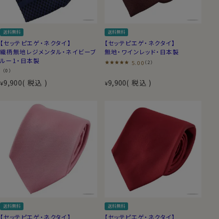
ボリュームができ、きれいなディンプルを作れます。
手間と高い技術を要し、熟練された職人のみが作る事
送料無料
送料無料
の出来るハンドメイドで、日本においても制作できる所
【セッテピエゲ・ネクタイ】
【セッテピエゲ・ネクタイ】
は数社しかない希少な日本製の高級ネクタイです｡
織柄無地レジメンタル・ネイビーブ
無地・ワインレッド・日本製
※セッテピエゲは、３本セット割引の対象外となりま
ルー1・日本製
5.00
（2）
す。
（0）
9,900
税込
9,900
税込
¥
¥
■ ozieのセッテピエ
ゲのネクタイ
両剣先ともセッテピエゲ縫製
一般的には、大検(大きい方の
剣先)だけがセッテピエゲ縫製
(7つ折り)のものが多いです
が、ozieの当商品は、大検・小
剣ともセッテピエゲ縫製です。
送料無料
送料無料
【セッテピエゲ・ネクタイ】
【セッテピエゲ・ネクタイ】