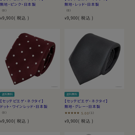
表生地・裏生地が同じ生地
無地・ピンク・日本製
無地・レッド・日本製
裏生地は、同色などの異なる
（0）
（0）
生地のことが多いですが、
9,900
税込
9,900
税込
¥
¥
ozieのセッテピエゲのネクタ
イは、同じ生地をつかった贅沢
なつくりです。
スリップ ステッチ（たるみ糸）
剣先裏にあるループ状の糸。ネ
クタイに自然な伸縮性をもた
せ、型崩れや縫い目の緩みを
なおすものです。ネクタイの中
央部のつなぎ目を縫い合わせ
る際の余糸で、ハンドメイドの
みについています。
送料無料
送料無料
【セッテピエゲ・ネクタイ】
【セッテピエゲ・ネクタイ】
ドット・ワインレッド・日本製
無地・グレー・日本製
（0）
5.00
（1）
9,900
税込
9,900
税込
¥
¥