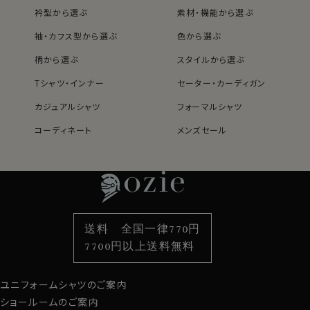
衿型から選ぶ
素材・機能から選ぶ
袖・カフス型から選ぶ
色から選ぶ
柄から選ぶ
スタイルから選ぶ
Tシャツ・インナー
セーター・カーディガン
カジュアルシャツ
フォーマルシャツ
コーディネート
メンズセール
レディースTOP
ネクタイ・アクセサリーTOP
新着商品
新着商品
特集
ネクタイ
素材・機能から選ぶ
ネクタイピン
衿型から選ぶ
ポケットチーフ
袖・カフス型から選ぶ
カフスボタン
色から選ぶ
ベルト
柄から選ぶ
サスペンダー
送料 全国一律770円
スタイルから選ぶ
財布・名刺入れ
カジュアルシャツ
バッグ
7700円以上送料無料
定番シャツ
帽子
ストール・マフラー
ユニフォームシャツのご案内
グローブ
ショールームのご案内