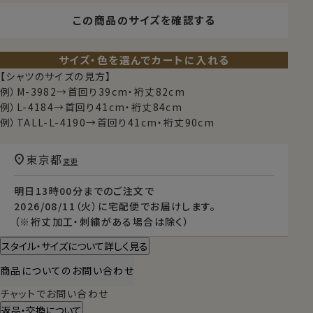
この商品のサイズを確認する
サイズ・色を選んでカートに入れる
【シャツのサイズの見方】
例）M-3982→首回り39cm・裄丈82cm
例）L-4184→首回り41cm・裄丈84cm
例）TALL-L-4190→首回り41cm・裄丈90cm
東京都
変更
明日
13時00分
までのご注文で
2026/08/11（火）
に
宅配便
でお届けします。
（※裄丈加工・刺繍がある場合は除く）
スタイル・サイズについて詳しく見る
商品についてのお問い合わせ
チャットでお問い合わせ
返品・交換について