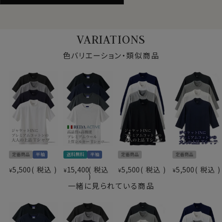
ただ普通のTシャツではカジュアルすぎて、またよれっと
した薄いTシャツではだらしなく見えてしまいます。
VARIATIONS
そこでワイシャツ・Yシャツ＝ドレスシャツ屋が作ったのが
このTシャツ！
色バリエーション・類似商品
ozieオリジナルの、しっかりしていながらシルクライクな
滑らかな肌触りと美しい光沢が特徴の100番手双糸スム
ースを使用したこのTシャツは、スーツ・ジャケットに合わ
せるのに最適な上品Tシャツです。
仕様表
綿100％（100番手双糸）
素材
プレミアムコットン＝サンホーキン綿
素材名
ニット（スムース）
丸首 クルーネック
衿型
定番商品
半袖
送料無料
半袖
定番商品
定番商品
（衿後部のリブ部分やや高め）
5,500
税込
15,400
税込
5,500
税込
5,500
税込
¥
¥
¥
¥
ポケット
なし
柄
無地
一緒に見られている商品
袖
半袖
S・M・L・LL・3L
サイズ
全５サイズ