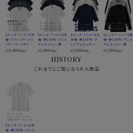
生産国
中国
ビジカジ・ビジネス・ワイシャツ・Yシャツ・ドレスシャツ
【メンズ・Tシャツ】半
【メンズ・Tシャツ】半
【メンズ・Tシャツ】七
【メンズ・Tシャツ】長
袖・ストレッチ・メリ
袖・綿100%・プレミ
分袖・綿100%・プ
袖・綿100%・プレミ
ノウール・イタリア製
アムコットン・度詰
レミアムコットン・度
アムコットン・度詰
生地・イージーケ
め天竺ニット・丸首・
詰め天竺ニット・丸
め天竺ニット・丸首・
15,400
5,500
5,500
5,500
¥
¥
¥
¥
(税込)
(税込)
(税込)
(税込)
ア・丸首・クルーネッ
クルーネック
首・クルーネック
クルーネック
HISTORY
ク
これまでにご覧になられた商品
●衿に技あり！後衿高め
首周りの真ん中から後ろにかけて、通常のTシャツよりリ
ブを高めに設定。
ジャケットに合わせた際、ジャケットの首周りが汗などで
汚れないよう工夫しました。
といっても見た目には違和感ないように生産してありま
すので、当然のことながらTシャツ1枚でも着用できます。
またリブ部分を太目にしてあるので、寄れにくいところも
おすすめポイントです。
リブがしっかりあることにより、首
【メンズ・Tシャツ】半
周りの印象が寂しくならず、まさにスーツやジャケットに
袖・綿100%・プレミ