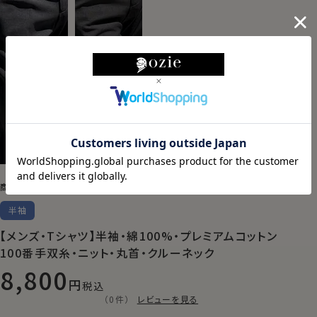
9002-R05
商品番号
半袖
【メンズ・Tシャツ】半袖・綿100%・プレミアムコットン
100番手双糸・ニット・丸首・クルーネック
8,800
税込
（0件）
レビューを見る