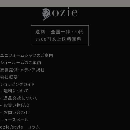
ムース
特集
ネクタイ
素材・機能から選ぶ
ネクタイピン
アメリカ・カリフォルニア州のサンホーキンバレーで栽培
されているプレミアムコットンを使用しています。
衿型から選ぶ
ポケットチーフ
袖・カフス型から選ぶ
カフスボタン
ナチュラル感のある白さが評価の高い、スビン綿と並ぶブ
色から選ぶ
ベルト
柄から選ぶ
サスペンダー
ランド綿の一つです。
送料 全国一律770円
美しい光沢を放ち、シルクライクな滑らかな肌触りが特
スタイルから選ぶ
財布・名刺入れ
カジュアルシャツ
バッグ
徴です。
7700円以上送料無料
繊維が長く均一で強度も有り、洗濯を繰り返しても風合
定番シャツ
帽子
ストール・マフラー
いが長続きします。
ユニフォームシャツのご案内
グローブ
枯葉剤などをつかわず管理された農地で作られており、
ショールームのご案内
安全性が高いコットンの1つとしても評価されています。
衣装提供・メディア掲載
会社概要
このTシャツにはサンホーキン綿の100番手双糸を32G
のハイゲージかつスムース組織で編んだ、適度な厚みが
ショッピングガイド
ありつつ透け感の少ない、滑らかでありながら光沢感と
送料について
張り感のある高級素材を使用しました。
返品交換について
当店で販売しているスーピマ綿＆40番手双糸＆度詰め
お買い物FAQ
天竺の無地Tシャツを遥かに上回る肌触りとソフト感の
お問い合わせ
あるTシャツに仕上がっています。
ニュースメール
着用した感触はテロっとしたソフト感のある、シルキータ
ozie/style コラム
ッチの通常のTシャツとは一線を画す出来栄えです。