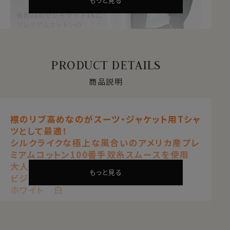
もっと見る
PRODUCT DETAILS
商品説明
襟のリブ高めなのがスーツ・ジャケット用Tシャ
ツとして最適！
シルクライクな極上な風合いのアメリカ産プレ
襟のリブ高めなのがスーツ・ジャケット用Tシャ
ミアムコットン100番手双糸スムースを使用
ツとして最適！
大人の逸品半袖Tシャツ！
シルクライクな極上な風合いのアメリカ産プレ
ビジネスカジュアルのNEWスタイル！
ミアムコットン100番手双糸スムースを使用
大人の逸品半袖Tシャツ！
もっと見る
ビジネスカジュアルのNEWスタイル！
ホワイト 白
【 スムースニット 】【 綿100％・100番手 】
【 プレミアムコットン 】【 丸首/クルーネック 】
【 半袖 】