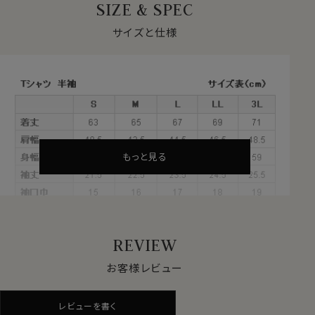
SIZE & SPEC
サイズと仕様
もっと見る
REVIEW
●スーツやジャケットにあわせるTシャツとして最適！
お客様レビュー
昨今業種によってはビジネスのオフィスウェアのカジュア
ル化が進み、スーツやジャケットの下にワイシャツに代わ
レビューを書く
りTシャツを着用する方が増えてきています。