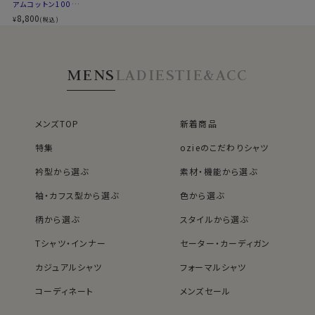
ぴったりな1枚です。
アムコットン100番
手双糸・ニット・丸
8,800
¥
(税込)
首・クルーネック
MENS
LADIES
TIE&ACC
メンズTOP
新着商品
特集
ozieのこだわりシャツ
衿型から選ぶ
素材・機能から選ぶ
袖・カフス型から選ぶ
色から選ぶ
柄から選ぶ
スタイルから選ぶ
Tシャツ・インナー
セーター・カーディガン
カジュアルシャツ
フォーマルシャツ
●こだわりの生地！肌に直接ふれるからこその素材選び
コーディネート
メンズセール
プレミアムコットン（サンホーキン綿）＆100番手双糸ス
レディースTOP
ネクタイ・アクセサリーTOP
新着商品
新着商品