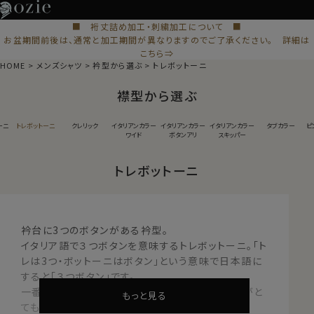
■ 裄丈詰め加工・刺繍加工について ■
お盆期間前後は、通常と加工期間が異なりますのでご了承ください。 詳細は
こちら⇒
HOME
メンズシャツ
衿型から選ぶ
トレボットーニ
襟型から選ぶ
ーニ
トレボットーニ
クレリック
イタリアンカラー
イタリアンカラー
イタリアンカラー
タブカラー
ピ
ワイド
ボタンアリ
スキッパー
トレボットーニ
衿台に3つのボタンがある衿型。
イタリア語で３つボタンを意味するトレボットーニ。「ト
レは3つ・ボットーニはボタン」という意味で日本語に
すると「３つボタン」です。
一番上のボタンを３つ縦につけることにより衿高がと
もっと見る
ても高く、衿が大きめな衿型です。