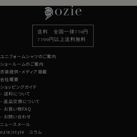
特集
ネクタイ
素材・機能から選ぶ
ネクタイピン
衿型から選ぶ
ポケットチーフ
袖・カフス型から選ぶ
カフスボタン
色から選ぶ
ベルト
柄から選ぶ
サスペンダー
送料 全国一律770円
スタイルから選ぶ
財布・名刺入れ
カジュアルシャツ
バッグ
7700円以上送料無料
定番シャツ
帽子
ストール・マフラー
ユニフォームシャツのご案内
グローブ
ショールームのご案内
衣装提供・メディア掲載
会社概要
ショッピングガイド
送料について
返品交換について
お買い物FAQ
お問い合わせ
ニュースメール
ozie/style コラム