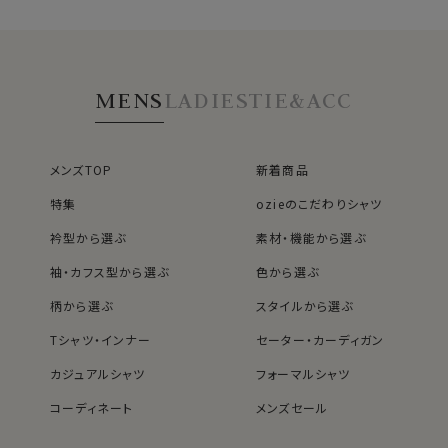
MENS
LADIES
TIE&ACC
メンズTOP
新着商品
特集
ozieのこだわりシャツ
衿型から選ぶ
素材・機能から選ぶ
袖・カフス型から選ぶ
色から選ぶ
柄から選ぶ
スタイルから選ぶ
Tシャツ・インナー
セーター・カーディガン
カジュアルシャツ
フォーマルシャツ
コーディネート
メンズセール
レディースTOP
ネクタイ・アクセサリーTOP
新着商品
新着商品