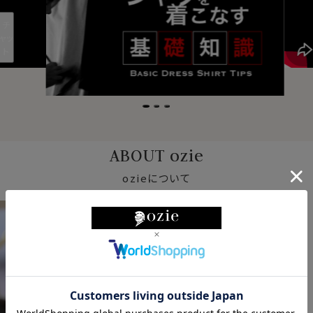
チ
ャッ
ト
ABOUT ozie
ozieについて