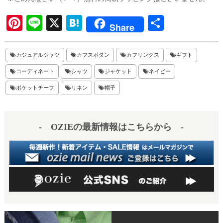
Pi
Li
X
H
共
Share
nt
ne
at
有
er
en
カジュアルシャツ
カフスボタン
カフリンクス
ギフト
es
a
コーディネート
シャツ
ジャケット
ネイビー
t
ポケットチーフ
リネン
帽子
- OZIEの最新情報はこちらから -