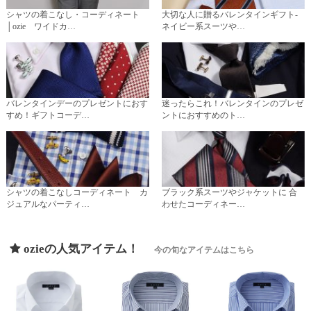
シャツの着こなし・コーディネート
大切な人に贈るバレンタインギフト-
│ozie ワイドカ…
ネイビー系スーツや…
バレンタインデーのプレゼントにおす
迷ったらこれ！バレンタインのプレゼ
すめ！ギフトコーデ…
ントにおすすめのト…
シャツの着こなしコーディネート カ
ブラック系スーツやジャケットに 合
ジュアルなパーティ…
わせたコーディネー…
ozieの人気アイテム！
今の旬なアイテムはこちら