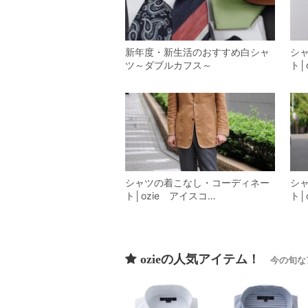
新年度・新生活のおすすめ白シャ
シ
ツ～ダブルカフス～
ト│
シャツの着こなし・コーディネー
シ
ト│ozie アイスコ…
ト│
ozieの人気アイテム！
今の旬な