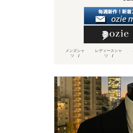
メンズシャ
レディースシャ
ツ
/
ツ
/