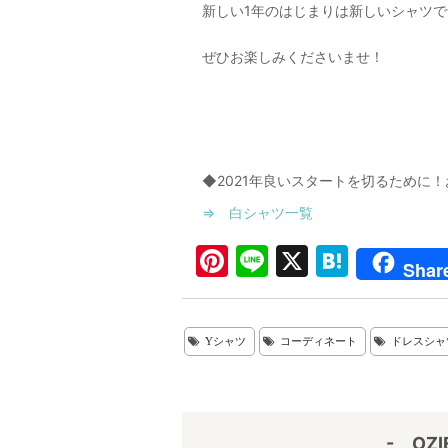
新しい1年のはじまりは新しいシャツ
ぜひお楽しみくださいませ！
◆2021年良いスタートを切るために
⇒ 白シャツ一覧
Pi
Li
X
H
Shar
nt
n
at
er
e
e
Yシャツ
コーディネート
ドレスシャ
e
n
st
a
- OZ