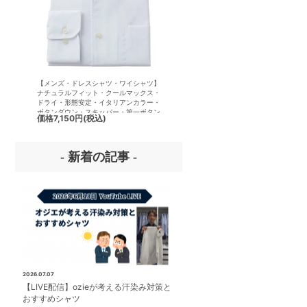
【メンズ・ドレスシャツ・ワイシャツ】
【メンズ・ドレスシャツ・ワイシ
ナチュラルフィット・クールマックス・
半袖】ナチュラルフィット・クー
ドライ・形態安定・イタリアンカラー・
クス・ドライ・形態安定・イタリ
ボタンダウン・スキッパー・第一ボタン
ラー・ボタンダウン・スキッパー
価格
7,150円
(税込)
価格
7,150円
(税込)
無し
ボタン無し
- 新着の記事 -
2026.07.07
【LIVE配信】ozieが考える汗染み対策と
おすすめシャツ