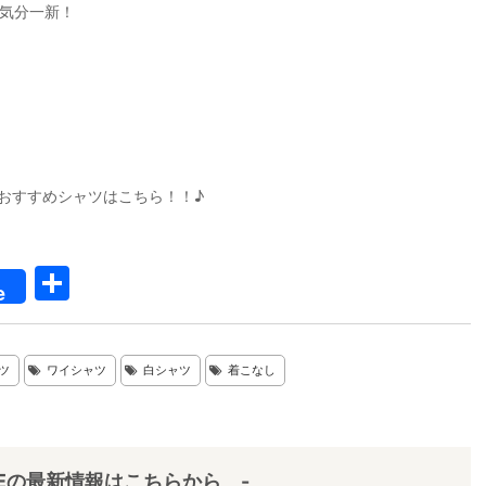
で気分一新！
！おすすめシャツはこちら！！♪
共
e
有
ツ
ワイシャツ
白シャツ
着こなし
IEの最新情報はこちらから -