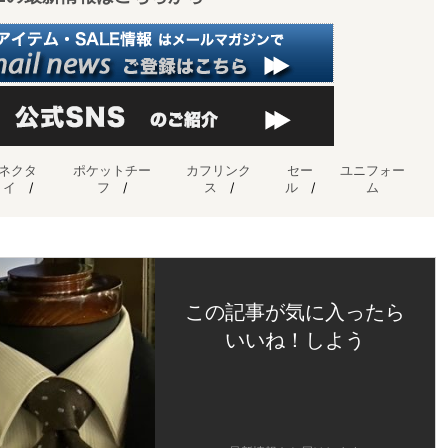
ネクタ
ポケットチー
カフリンク
セー
ユニフォー
イ
/
フ
/
ス
/
ル
/
ム
この記事が気に入ったら
いいね！しよう