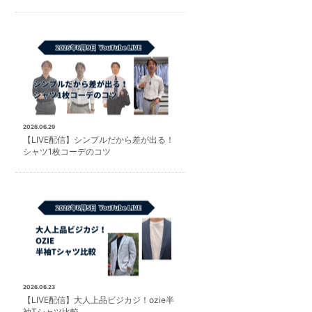
2026.06.29
【LIVE配信】シンプルだから差が出る！
シャツ1枚コーデのコツ
2026.06.23
【LIVE配信】大人上品ビジカジ！ozie半
袖Tシャツ比較