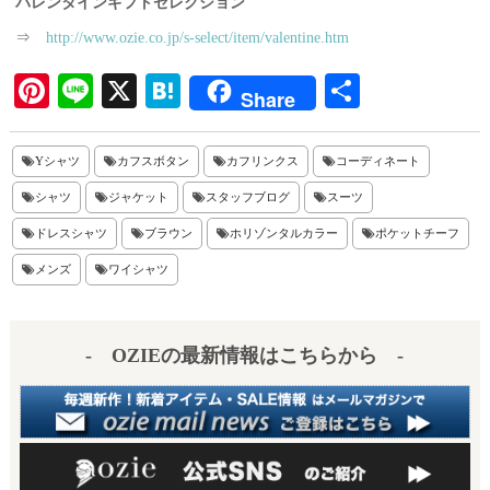
バレンタインギフトセレクション
⇒
http://www.ozie.co.jp/s-select/item/valentine.htm
Pi
Li
X
H
共
Share
nt
ne
at
有
er
en
Yシャツ
カフスボタン
カフリンクス
コーディネート
es
a
シャツ
ジャケット
スタッフブログ
スーツ
t
ドレスシャツ
ブラウン
ホリゾンタルカラー
ポケットチーフ
メンズ
ワイシャツ
- OZIEの最新情報はこちらから -