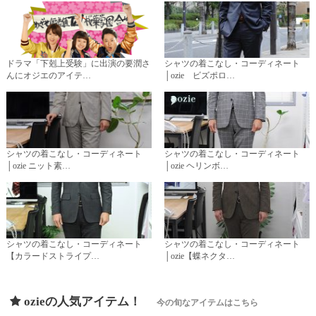
ドラマ「下剋上受験」に出演の要潤さ
シャツの着こなし・コーディネート
んにオジエのアイテ…
│ozie ビズポロ…
シャツの着こなし・コーディネート
シャツの着こなし・コーディネート
│ozie ニット素…
│ozie ヘリンボ…
シャツの着こなし・コーディネート
シャツの着こなし・コーディネート
【カラードストライプ…
│ozie【蝶ネクタ…
ozieの人気アイテム！
今の旬なアイテムはこちら