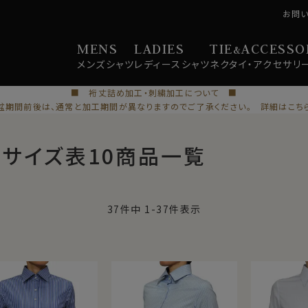
お問
MENS
LADIES
TIE
ACCESSO
&
メンズ
シャツ
レディース
シャツ
ネクタイ・
アクセサリ
■ 裄丈詰め加工・刺繍加工について ■
盆期間前後は、通常と加工期間が異なりますのでご了承ください。 詳細はこち
サイズ表10商品一覧
37
件中
1
-
37
件表示