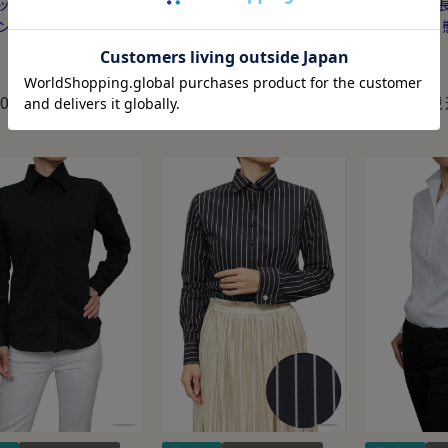
ット・長袖・プレミアム
ルフィット・長袖・プレミアム
ルフィット・
ン・形態安定・ワイド
コットン・形態安定・ワイド
コットン・形
ー
カラー
カラー
（0）
（0）
50
7,150
7,150
税込
税込
税
¥
¥