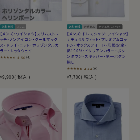
送料無料
スリム
送料無料
定番商品
ナチュラルフィット
【メンズ・ワイシャツ】スリムストレ
【メンズ・ドレスシャツ・ワイシャツ】
ッチ・ノンアイロン・クールマック
ナチュラルフィット・プレミアムコッ
ス・ドライ・ニット・ホリゾンタルカ
トン・オックスフォード・形態安定・
ラー・カッタウェイ
綿100%・イタリアンカラー・ボタ
ンダウン・スキッパー・第一ボタン
4.50
（4）
無し
4.44
（9）
9,900
税込
7,700
税込
¥
¥