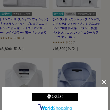
送料無料
ナチュラルフィット
送料無料
定番商品
ナチュラルフィット
【メンズ・ドレスシャツ・ワイシャツ】
【メンズ・ドレスシャツ・ワイシャツ】
ナチュラルフィット・プレミアムコッ
ナチュラルフィット・プレミアムコッ
トン・からみ織り・イタリアンカラ
トン120番手双糸・イタリア製生
ー・ワイドカラー・第一ボタンあり
地・ダブルカフス・レギュラーカラ
ー・ポケット無し
5.00
（1）
5.00
（2）
8,800
税込
16,500
税込
¥
¥