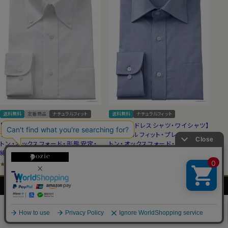
送料無料
定番商品
ナチュラルフィット
送料無料
ナチュラルフィット
【メンズ・ドレスシャツ・ワイシャツ】
【メンズ・ドレスシャツ・ワイシャツ】
ナチュラルフィット・プレミアムコッ
ナチュラルフィット・プレミアムコッ
トン・オックスフォード・形態安定・
トン・オックスフォード・形態安定・
綿100％・ボタンダウン
綿100％・ワイドカラー
4.60
5.00
（5）
（2）
7,700
税込
7,700
税込
¥
¥
メンズ
レディース
ネクタイ・
シャツの
シャツ
シャツ
アクセサリー
基礎知識
0