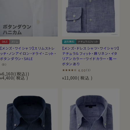
SALE
スリム
送料無料
ナチュラルフィット
【メンズ・ワイシャツ】スリムストレ
【メンズ・ドレスシャツ・ワイシャツ】
ッチ・ノンアイロン・ドライ・ニット・
ナチュラルフィット・麻リネン・イタ
ボタンダウン・SALE
リアンカラー・ワイドカラー・第一
ボタンあり
（0）
4.00
（1）
6,160
(税込)
¥
4,400
税込
11,000
税込
¥
¥