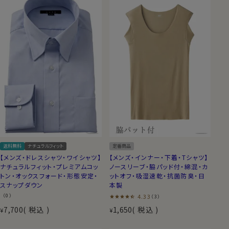
送料無料
ナチュラルフィット
定番商品
【メンズ・ドレスシャツ・ワイシャツ】
【メンズ・インナー・下着・Tシャツ】
ナチュラルフィット・プレミアムコッ
ノースリーブ・脇パッド付・綿混・カ
トン・オックスフォード・形態安定・
ットオフ・吸湿速乾・抗菌防臭・日
スナップダウン
本製
（0）
4.33
（3）
7,700
税込
1,650
税込
¥
¥