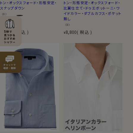
トン・オックスフォード・形態安定・
トン・形態安定・オックスフォード・
スナップダウン
比翼仕立て・ドゥエボットーニ・ワ
イドカラー・ダブルカフス・ポケット
（0）
無し
（0）
7,700
税込
8,800
税込
¥
¥