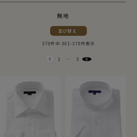
無地
並び替え
370
件中
301
-
370
件表示
1
…
3
4