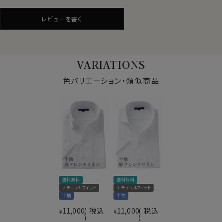
リネンシャツといえどもドレスシャツ(ワイシャツ)の仕様
で生産しているため、衿元しっかり！
レビューを書く
くたっとせずきちんと衿立ち、きれいな衿ロールが出るよ
仕様表
うになっています。
素材
麻100％
素材名
平織
VARIATIONS
イタリアンカラー（ワンピースカラー）
●ドレッシーなノンウォッシュ仕上げ
衿型
色バリエーション・類似商品
ワイドカラー
洗いざらしのリネンを使用したカジュアルライクなシャツ
キーパー
なし
は探せばいくらでもあります。
前立て
裏前立て
しかしozieでは、
ドレッシーに仕上げたい、そして麻特有
後身頃
バックダーツ入り
の質感を最初から味わってもらいたいとの考えから、あえ
ポケット
ポケットあり
てノンウオッシュのきれいな状態でお届けしております。
柄
無地
袖
半袖（袖口-折り返し仕上げ）
衿高
後3.8cm
●スタイルについて
S-37･M-39･L-41･LL-43･3L-45･4L-47cm
着丈は通常のドレスシャツより短め。
サイズC
送料無料
送料無料
全６サイズ
裾をパンツインしても、パンツアウトしてもバランスのいい
ナチュラルフィット
ナチュラルフィット
スタイル
ナチュラルフィット
長さの着丈です。
半袖
半袖
生産国
中国
11,000
税込
11,000
税込
¥
¥