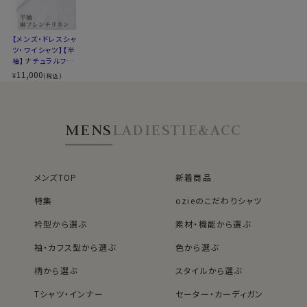
麻ってしわになるからちょっと。。。。という方も多いと思い
ますが、しわが出来た状態で着るのが麻の衣類の着こな
【メンズ・ドレスシャ
し方です。
ツ・ワイシャツ】【半
リネンシャツは乾燥速度全繊維中一番の速乾性能を誇
袖】ナチュラルフィッ
ト・麻リネン・イタリ
11,000
る、汗ばむ暑い夏を快適に過ごすために最適な1枚とい
¥
(税込)
アンカラー・ワイドカ
えます。
ラー・第一ボタンあ
り
S-37･M-39･L-41･LL-43･3L-45･4L-47cm・全６サイ
MENS
LADIES
TIE&ACC
ズにてご用意。(サイズ表C)
スポット商品につき再入荷はございませんのでご了承く
メンズTOP
新着商品
ださい。
10423
特集
ozieのこだわりシャツ
衿型から選ぶ
素材・機能から選ぶ
袖・カフス型から選ぶ
色から選ぶ
柄から選ぶ
スタイルから選ぶ
Tシャツ・インナー
セーター・カーディガン