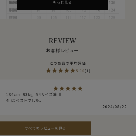
性能を誇ります。
もっと見る
暑い夏場、汗をかいたときに不快なのが乾きが遅く湿っ
た状態が続くこと。
速乾性に優れた麻はその状態を極力早く解消します。
その上通気性にも優れ、さらっとしたシャリ感が肌に心地
いい、高温多湿の日本の夏にまさにぴったりの素材です。
REVIEW
※生地に多少のネップ・節が見られる場合がございます
が、これは麻という素材の特性上によるものとなります。
お客様レビュー
ご容赦くださいませ。
5.00
1
●衿型について
衿と前立ての裏部分がオープンカラーのように縫い目が
なく、1枚の生地でつながって出来ているため、第一ボタ
ンをはずして衿を開き気味にして着用すると衿から第一
184cm  93kg  54サイズ着用

4Lはベストでした。
ボタンにかけてきれいなロールが出るようになっていま
2024/08/22
す。
衿がきれいに開くように第2ボタンの位置を少し下げてい
ます。
イタリアンカラーと広角なワイドカラーを掛け合わせたス
すべてのレビューを見る
タイリッシュなノーネクタイ専用の衿型です。