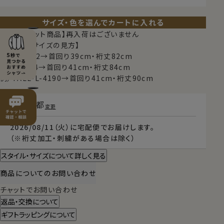
サイズ・色を選んでカートに入れる
【限定スポット商品】再入荷はございません
【シャツのサイズの見方】
例）M-3982→首回り39cm・裄丈82cm
例）L-4184→首回り41cm・裄丈84cm
例）TALL-L-4190→首回り41cm・裄丈90cm
東京都
変更
2026/08/11（火）
に
宅配便
でお届けします。
（※裄丈加工・刺繍がある場合は除く）
スタイル・サイズについて詳しく見る
商品についてのお問い合わせ
チャットでお問い合わせ
返品・交換について
ギフトラッピングについて