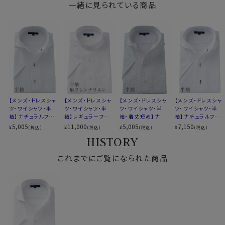
●お手入れについて
一緒に見られている商品
▼スポット商品につき再入荷はございませんのでご了承
洗濯に強く、洗うほどに柔らかさを増し、味わい深く肌に
ください
なじむリネンシャツ。
▼ナチュラルフィットとは？
ozieで使用しておりますリネンはご家庭洗濯を推奨して
後ろ身頃にダーツを入れて、ウエスト部分をやや絞ったス
おります。
タイルです。
ネットに入れて洗濯、洗濯後はシワを伸ばして干してくだ
適度に絞ったウエストラインは細すぎず、それでいてダボ
さい。
つきのないシルエット。
シワを伸ばしてパリッと着たい時は、アイロンを高温にし
着心地を考え、細いだけのシャツとは一線を画したつくり
てプレスしてください。
になっています。
【メンズ・ドレスシャ
【メンズ・ドレスシャ
【メンズ・ドレスシャ
【メンズ・ドレスシャ
※43cm（LL）・45cm（3L）・47cm(4L)サイズにおいて
ツ・ワイシャツ・半
ツ・ワイシャツ・半
ツ・ワイシャツ・半
ツ・ワイシャツ・半
袖】ナチュラルフィッ
袖】レギュラーフィッ
袖・着丈短め】ナチ
袖】ナチュラルフィッ
は絞りを若干ゆるくしております。 細さを気にせず一般的
ト・クールマックス・
ト・麻リネン・スタン
ュラルフィット・クー
ト・クールマックス・
●麻シャツのサイズ感について
5,005
11,000
5,005
7,150
¥
¥
¥
¥
なサイズと同じ感覚でお選びください。
(税込)
(税込)
(税込)
(税込)
ドライ・形態安定・イ
ドカラー
ルマックス・ドライ・
ドライ・形態安定・イ
麻（リネン）生地の特性上、伸縮を考慮して実寸よりやや
HISTORY
タリアンカラー・ワイ
イタリアンカラー・ワ
タリアンカラー・ワイ
大きめのサイズで仕上げておりますので、お届け時はサイ
ドカラー・第一ボタ
イドカラー・第一ボ
ドカラー・第一ボタ
ンあり・SALE
これまでにご覧になられた商品
タンあり・SALE
ンあり
ズ表記よりゆったり感じられる場合がございます。
初回のお洗濯で生地がほどよく落ち着き、サイズ表記に
近いフィット感が出てまいります。
安定後は、サイズが大きく変化する心配はほとんどござ
いませんので、ご安心の上、快適にご着用ください。