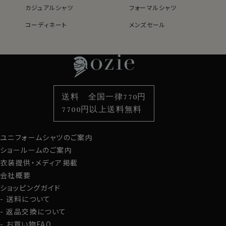
カジュアルシャツ
フォーマルシャツ
コーディネート
メンズセール
レディースTOP
ネクタイ・アクセサリーTOP
新着商品
新着商品
特集
ネクタイ
素材・機能から選ぶ
ネクタイピン
衿型から選ぶ
ポケットチーフ
袖・カフス型から選ぶ
カフスボタン
色から選ぶ
ベルト
柄から選ぶ
サスペンダー
送料 全国一律770円
スタイルから選ぶ
財布・名刺入れ
カジュアルシャツ
バッグ
7700円以上送料無料
定番シャツ
帽子
ストール・マフラー
ユニフォームシャツのご案内
グローブ
ショールームのご案内
衣装提供・メディア掲載
会社概要
ショッピングガイド
送料について
返品交換について
お買い物FAQ