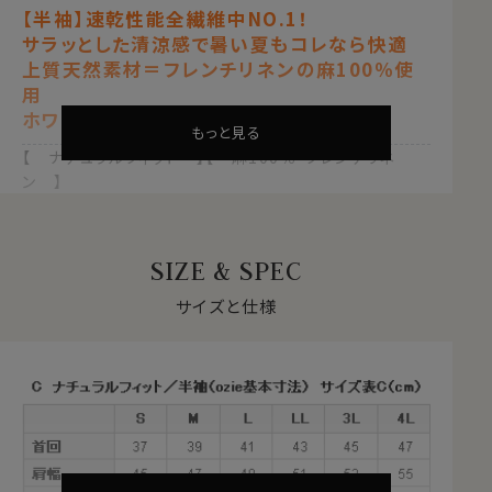
【半袖】速乾性能全繊維中NO.1！
サラッとした清涼感で暑い夏もコレなら快適
上質天然素材＝フレンチリネンの麻100％使
用
ホワイト 白
もっと見る
【 ナチュラルフィット 】【 麻100％・フレンチリネ
ン 】
【 イタリアンカラー/第一ボタンあり 】
【 ワイドカラー 】
【 カジュアル 】【 半袖 】
SIZE & SPEC
●使用生地について＝フレンチリネン
サイズと仕様
フランス産の上質リネンを使用したフレンチリネンは適度
なハリがありながらも麻特有の上品な光沢、そして綿に
近い風合いのフワッとしたソフトな質感。
一部の麻にみられるチクチクした感じを排除しておりま
す。
リネンは天然繊維でありながら繊維の中でも一番の速乾