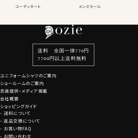
コーディネート
メンズセール
レディースTOP
ネクタイ・アクセサリーTOP
新着商品
新着商品
特集
ネクタイ
素材・機能から選ぶ
ネクタイピン
衿型から選ぶ
ポケットチーフ
袖・カフス型から選ぶ
カフスボタン
色から選ぶ
ベルト
柄から選ぶ
サスペンダー
送料 全国一律770円
スタイルから選ぶ
財布・名刺入れ
カジュアルシャツ
バッグ
7700円以上送料無料
定番シャツ
帽子
ストール・マフラー
ユニフォームシャツのご案内
グローブ
ショールームのご案内
衣装提供・メディア掲載
会社概要
ショッピングガイド
送料について
返品交換について
お買い物FAQ
お問い合わせ