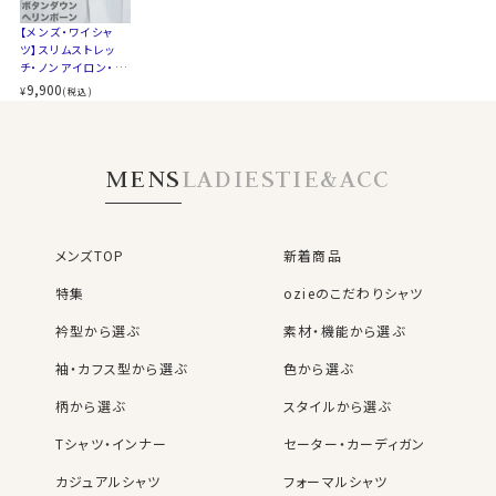
です。
【メンズ・ワイシャ
ツ】スリムストレッ
カジュアルはもちろん、スーツやジャケット・ネクタイと合
チ・ノンアイロン・ク
わせてビジネスに、ストレッチ性があるのでゴルフやスポ
ールマックス・ドラ
9,900
¥
(税込)
ーツに、広範囲にコーディネイトできる人気のソフトスト
イ・ニット・ボタンダ
ウン
レッチシャツです。
MENS
LADIES
TIE&ACC
ネクタイをする場合は、ざっくりとした素材感が特徴のニ
ットタイやフレスコタイ、リネン混のネクタイがおすすめで
す。
メンズTOP
新着商品
▲写真着用モデルの寸法/cm (Mサイズ着用)
特集
ozieのこだわりシャツ
身長：175 / B：89 /W：75 /裄丈：78
70303
衿型から選ぶ
素材・機能から選ぶ
袖・カフス型から選ぶ
色から選ぶ
柄から選ぶ
スタイルから選ぶ
Tシャツ・インナー
セーター・カーディガン
カジュアルシャツ
フォーマルシャツ