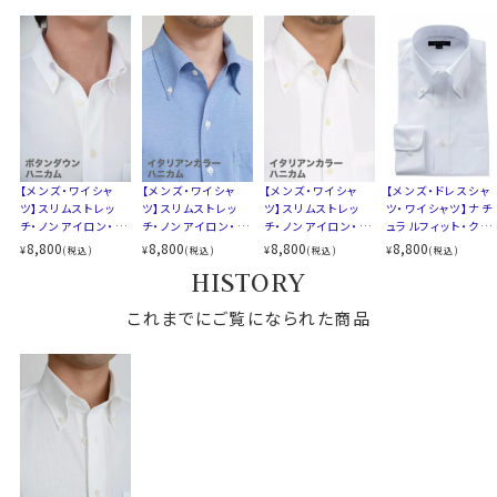
S-37～4L-47
ご家庭洗濯推奨（※必ず洗濯ネットを使用ください）
サイズJ
トールサイズ M-88・L-90・LL-90
クリーニングはお控えください（洗濯コースによっては、
スタイル
スリムフィット 細身
伸縮する場合があります）
生産国
中国
●スリムフィット
▼スポット商品につき再入荷はございませんのでご了承
ウエストを絞ったバックダーツ入りのスリムなスタイル。
ください
伸縮性と柔らかな感触が、体にフィットして快適でスタイ
【メンズ・ワイシャ
【メンズ・ワイシャ
【メンズ・ワイシャ
【メンズ・ドレスシャ
リッシュな着こなしができます。
ツ】スリムストレッ
ツ】スリムストレッ
ツ】スリムストレッ
ツ・ワイシャツ】ナチ
チ・ノンアイロン・ド
チ・ノンアイロン・ド
チ・ノンアイロン・ド
ュラルフィット・クー
ozieのラインナップでもっともスリムなシャツです。
ライ・ニット・ボタン
ライ・ニット・イタリ
ライ・ニット・イタリ
ルマックス・オールシ
8,800
8,800
8,800
8,800
¥
¥
¥
¥
(税込)
(税込)
(税込)
(税込)
ダウン
アンカラー・ボタン
アンカラー・ボタン
ーズン・ドライ・形態
HISTORY
ダウン・第一ボタン
ダウン・第一ボタン
安定・オックスフォー
着丈に関しては通常のozieのシャツよりも着丈をやや短
あり
あり
ド・ボタンダウン
めに設定。
これまでにご覧になられた商品
裾をパンツイン＆アウトの両々で着用できるよう生産しま
した。
●ビジネス、カジュアル、スポーツまでコーディネートい
ろいろ！ベーシックなボタンダウン
衿型は奇をてらうことのない、ベーシックなボタンダウン