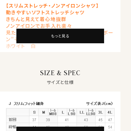
【スリムストレッチ・ノンアイロンシャツ】
動きやすいソフトストレッチシャツ
きちんと見えて着心地抜群
ノンアイロンでお手入れ楽々
見た目はワイシャツの定番の織柄“ヘリンボー
もっと見る
ン”そのもの
ホワイト 白
【 ストレッチ 】【 ノンアイロン 】【 ソフト 】
【 スリムフィット 】【 クールマックス・ドライ 】
【 ニット・ヘリンボーン 】
SIZE & SPEC
【 ボタンダウン 】【 長袖 】
サイズと仕様
●ソフト＆ストレッチでノンストレス
サラッとした肌ざわりと柔らかな着心地。
ナチュラルなストレッチが、動きやすい。
見た目はきちんと見えてスマート、だけど着心地は楽でリ
ラックス。
オールシーズン快適なストレスフリーのシャツ。
サラッとした肌ざわりとソフト感が心地いい、やみつきに