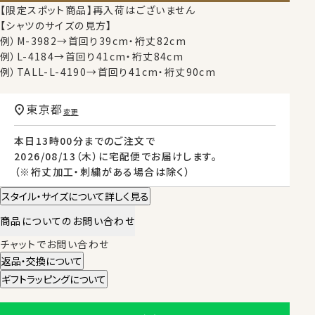
【限定スポット商品】再入荷はございません
【シャツのサイズの見方】
例）M-3982→首回り39cm・裄丈82cm
例）L-4184→首回り41cm・裄丈84cm
例）TALL-L-4190→首回り41cm・裄丈90cm
東京都
変更
本日
13時00分
までのご注文で
2026/08/13（木）
に
宅配便
でお届けします。
（※裄丈加工・刺繍がある場合は除く）
スタイル・サイズについて詳しく見る
商品についてのお問い合わせ
チャットでお問い合わせ
返品・交換について
ギフトラッピングについて