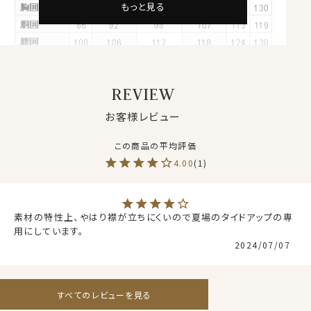
なる新感覚ノーストレスシャツです。
もっと見る
●吸水速乾でドライな着心地 ― クールマックス®ファブ
リック
ドライ素材の代表格クールマックス®を使用。
REVIEW
クールマックスは、吸汗乾性に優れた素材で、さまざまな
シャツやスポーツウェアなど幅広く使われています。
お客様レビュー
汗や水分を素早く吸い上げて効率よく蒸発させ、衣服内
をドライな状態に保ってくれます。
4.00
1
夏の「汗を吸いにくい」「汗で濡れても乾きにくい」、春・
秋・冬の温度差や着込みによる「蒸れ」といった不快要因
を軽減し、さらっとした着心地。
素材の特性上、やはり襟が立ちにくいので夏場のタイドアップの専
インナーシャツを着用せず素肌に直接着ても、汗を吸って
用にしています。
すぐ乾くので、いつもドライで快適に過ごすことができま
2024/07/07
す。
ドライ加工は、季節を問わずオールシーズン使える素材
です。
すべてのレビューを見る
よく見るとワイシャツ仕様のニットシャツ。