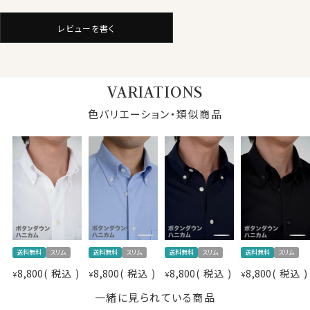
見た目はワイシャツの定番織柄である「ヘリンボーン」を
レビューを書く
再現しながら、ニット素材ならではのしなやかさと着心地
の良さを備えています。
きちんと感と快適性を両立した、日常使いしやすい一着
▲写真着用モデルの寸法/cm (Mサイズ着用)
です。
身長：175cm / B：89 /W：75 /裄丈：78
VARIATIONS
＊クールマックス®（COOLMAX®）は The LYCRA
仕様表
色バリエーション・類似商品
Company の商標です。
綿59%・ポリエステル41％
素材
ドライ加工（吸湿速乾素材＝クールマックス
素材名
ニット（ヘリンボーン）
●ノーアイロンで、お手入れ楽
衿型
ボタンダウン
素材として形態安定性が抜群です。
キーパー
なし
洗濯終了後は、すぐに洗濯機から取り出してしわを伸ば
前立て
裏前立て
し、ハンガーにかけて干すだけ。
後身頃
バックダーツ入り細身
これでアイロンがけは、ほぼ必要ありません。
ポケット
あり
たたんでも折りじわがつきづらく、しわになりにくいため、
送料無料
スリム
送料無料
スリム
送料無料
スリム
送料無料
スリム
柄
織柄無地
出張や旅行にもおすすめです。
ラウンドカット
8,800
税込
8,800
税込
8,800
税込
8,800
税込
¥
¥
¥
¥
カフス
アジャストボタン
一緒に見られている商品
衿高
前2.5cm 後4.0cm
●洗濯について