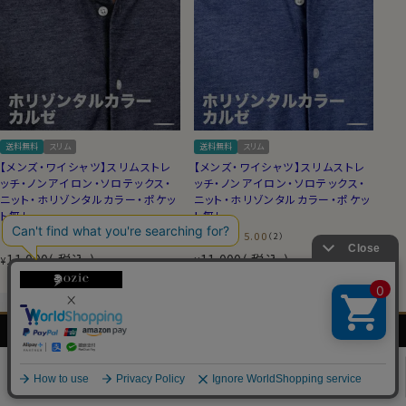
送料無料
スリム
送料無料
スリム
【メンズ・ワイシャツ】スリムストレ
【メンズ・ワイシャツ】スリムストレ
ッチ・ノンアイロン・ソロテックス・
ッチ・ノンアイロン・ソロテックス・
ニット・ホリゾンタルカラー・ポケッ
ニット・ホリゾンタルカラー・ポケッ
ト無し
ト無し
（0）
5.00
（2）
11,000
税込
11,000
税込
¥
¥
メンズ
レディース
ネクタイ・
シャツの
シャツ
シャツ
アクセサリー
基礎知識
0