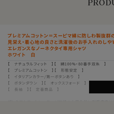
PRODU
プレミアムコットン＝スーピマ綿に防しわ製抜群
見栄え・着心地の良さと洗濯後のお手入れのしや
エレガンスなノーネクタイ専用シャツ
ホワイト 白
【 ナチュラルフィット 】【 綿100%・80番手双糸 】
【 プレミアムコットン 】【 形態安定 】
【 イタリアンカラー/第一ボタンあり 】
【 ボタンダウン 】【 オックスフォード 】
【 長袖 】【 定番商品 】
プレミアムコットン＝スーピマ綿の上質生地に形態安定加工
ノーネクタイ（アンタイド）専用のややカジュアル度の高い