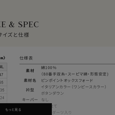
縫い目がなく、1枚の生地でつながって出来ています。
ZE & SPEC
衿から第一ボタンにかけてきれいなロールが出るようになってい
サイズと仕様
mm以上の原綿）を
超長綿
といいます。
仕様表
プレミアムコットンです。
綿100％
素材
（80番手双糸・スーピマ綿・形態安定)
素材名
ピンポイントオックスフォード
イタリアンカラー（ワンピースカラー）
衿型
ボタンダウン
キーパー
なし
前立て
裏前立て
イントオックスフォードを完全別注生産いたしました。
もっと見る
後身頃
バックダーツ入り