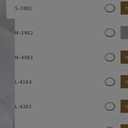
S-3881
M-3982
M-4083
L-4184
L-4285