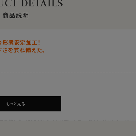
CT DETAILS
商品説明
の形態安定加工！
すさを兼ね備えた、
もっと見る
を施した、綿100％のイタリアンカラーボタンダウンシャツ。
商品でありながら、非常にエレガンスでドレッシーなシャツです。