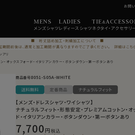
お問
MENS
LADIES
TIE
ACCESSO
&
メンズ
シャツ
レディース
シャツ
ネクタイ・
アクセサリ
■ 裄丈詰め加工・刺繍加工について ■
盆期間前後は、通常と加工期間が異なりますのでご了承ください。 詳細はこち
ンアリ
トン・オックスフォード・イタリアンカラー・ボタンダウン・第一ボタンあり
8051-S05A-WHITE
商品番号
送料無料
定番商品
ナチュラルフィット
【メンズ・ドレスシャツ・ワイシャツ】
ナチュラルフィット・形態安定・プレミアムコットン・オ
ド・イタリアンカラー・ボタンダウン・第一ボタンあり
7,700
税込