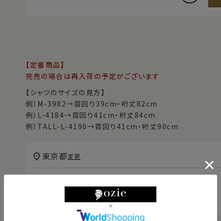
【定番商品】
完売の場合は再入荷の予定がございます
【シャツのサイズの見方】
例）M-3982→首回り39cm・裄丈82cm
例）L-4184→首回り41cm・裄丈84cm
例）TALL-L-4190→首回り41cm・裄丈90cm
東京都
変更
本日
13時00分
までのご注文で
2026/08/08（土）
に
宅配便
でお届けします。
（※裄丈加工・刺繍がある場合は除く）