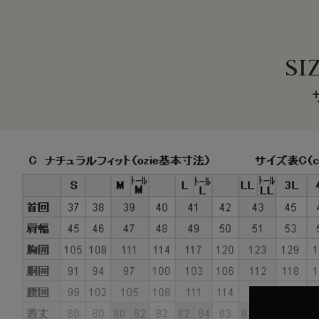
●イタリアンカラー(ワンピースカラー)とは？
このシャツは衿と前立ての裏部分がオープンカラーのように
SI
よって第一ボタンをはずして衿を開き気味にして着用すると
●スーピマ綿とは？
繊維の長さが通常より長い綿（詳しくは繊維の長さが28.6
超長綿は世界の綿生産量のたった3％しかない希少性の高い
その中の1種類がアメリカ南西部が産地の
スーピマ綿
です。
今回は80番手双糸のスーピマ綿を使用して、無地のピンポ