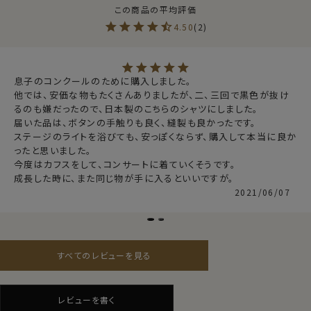
問い合わせくださいませ】
●ユニフォームについての詳細はこちら
4.50
2
⇒
https://www.ozie.co.jp/uniform/
同生地、同色でレディースシャツもご用意しております。
（商品番号：6271R）
息子のコンクールのために購入しました。

他では、安価な物もたくさんありましたが、二、三回で黒色が抜け
数量が多い場合は、数か月ほどお時間を頂戴することが
るのも嫌だったので、日本製のこちらのシャツにしました。

ございます。
届いた品は、ボタンの手触りも良く、縫製も良かったです。

ユニフォームページよりご相談くださいませ。
ステージのライトを浴びても、安っぽくならず、購入して本当に良か
～お取り扱い注意点～
ったと思いました。

濃色については白物と一緒に洗わず、洗濯後積み重ねな
今度はカフスをして、コンサートに着ていくそうです。

どで放置することなく、すぐに干してください。
成長した時に、また同じ物が手に入るといいですが。
変色を防ぐため、漂白剤入りの洗剤は使用しないで下さ
2021/06/07
い。
仕様表
形態安定
素材
event01
綿55％・ポリエステル45％
すべてのレビューを見る
素材名
ブロード
衿型
レギュラーカラー
キーパー
縫込み式
レビューを書く
前立て
表前立て