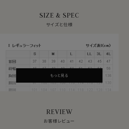
もなかなか見つからないレアな一品。
シャツでアクセントをつけたい時に効果的なシャツと言
SIZE & SPEC
えます。
ダークスーツやソリッドタイ（カラー無地ネクタイ）との相
サイズと仕様
性は抜群です。
このドレスシャツには形態安定加工が施してありますの
で、お洗濯後もしわがほとんど残らず、しわが気になる場
合でも簡単なアイロンがけでご着用いただけます。
お手入れが楽といった点から、制服や衣裳といった用途
でのご使用にもお勧めです。
カラーバリエーション
レッド・ブルー・ブラック。大きいサイズの3L・4Lもご用意
もっと見る
してます。
ブラックは黒ボタンになります。
またこのシャツは展示会やイベント等のユニフォームとし
て、演奏会や劇団等の衣装としてさまざまな企業や楽団
等に使われております。
REVIEW
Sサイズ～3Lサイズ・4Lサイズの全６サイズにてご用意。
▼【定番商品】欠品サイズの再入荷日は未定です
お客様レビュー
【ユニフォームや衣装等のご相談を承ります。お気軽にお