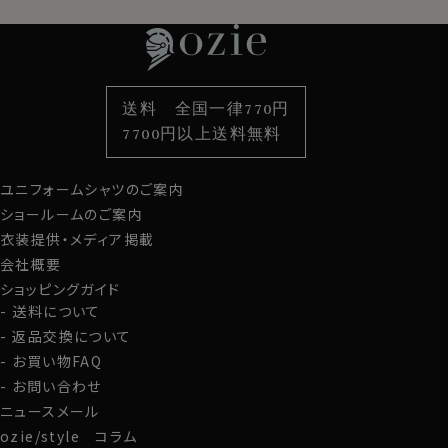
特集
ネクタイ
素材・機能から選ぶ
ネクタイピン
衿型から選ぶ
ポケットチーフ
袖・カフス型から選ぶ
カフスボタン
色から選ぶ
ベルト
柄から選ぶ
サスペンダー
送料 全国一律770円
スタイルから選ぶ
財布・名刺入れ
カジュアルシャツ
バッグ
7700円以上送料無料
定番シャツ
帽子
ストール・マフラー
ユニフォームシャツのご案内
グローブ
ショールームのご案内
衣装提供・メディア掲載
会社概要
ショッピングガイド
送料について
返品交換について
お買い物FAQ
お問い合わせ
ニュースメール
ozie/style コラム