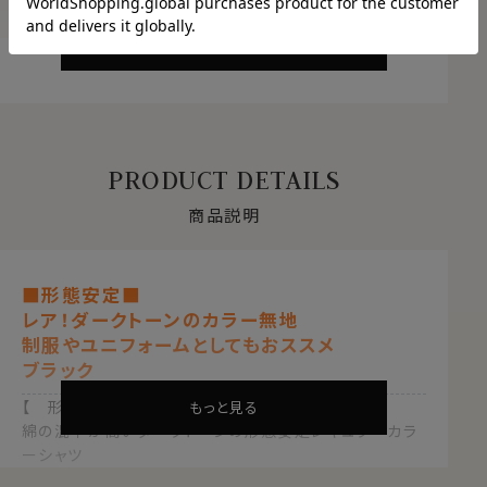
商品について
もっと見る
PRODUCT DETAILS
商品説明
■形態安定■
レア！ダークトーンのカラー無地
制服やユニフォームとしてもおススメ
ブラック
【 形態安定 】【 レギュラーカラー 】
もっと見る
綿の混率が高いダークトーンの形態安定レギュラーカラ
ーシャツ
これだけの色のはっきりしたカラー無地シャツは探して