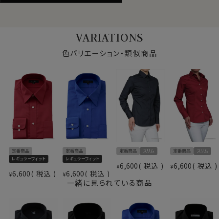
ポケット
あり
柄
無地
ラウンドカット
VARIATIONS
カフス
アジャストボタン
コンバーチブルカフス
色バリエーション・類似商品
衿高
前2.8cm 後4.0cm
サイズI
Ｓ・Ｍ・Ｌ・ＬＬ・３Ｌ・４Ｌ
スタイル
レギュラーフィット
生産国
中国
▼【定番商品】欠品サイズは再入荷の予定があります
定番商品
定番商品
定番商品
スリム
定番商品
スリム
レギュラーフィット
レギュラーフィット
6,600
税込
6,600
税込
¥
¥
6,600
税込
6,600
税込
¥
¥
一緒に見られている商品