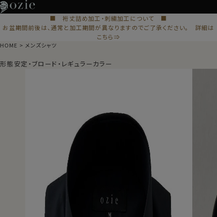
■ 裄丈詰め加工・刺繍加工について ■
お盆期間前後は、通常と加工期間が異なりますのでご了承ください。 詳細は
こちら⇒
HOME
メンズシャツ
形態安定・ブロード・レギュラーカラー