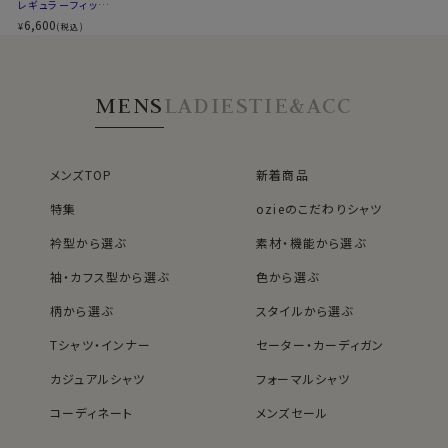
レギュラーフィット・
形態安定・ブロー
6,600
¥
(税込)
ド・レギュラーカラー
MENS
LADIES
TIE&ACC
メンズTOP
新着商品
特集
ozieのこだわりシャツ
衿型から選ぶ
素材・機能から選ぶ
袖・カフス型から選ぶ
色から選ぶ
柄から選ぶ
スタイルから選ぶ
Tシャツ・インナー
セーター・カーディガン
カジュアルシャツ
フォーマルシャツ
コーディネート
メンズセール
レディースTOP
ネクタイ・アクセサリーTOP
新着商品
新着商品