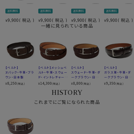
60508
送料無料
送料無料
送料無料
送料無料
9,900
税込
9,900
税込
9,900
税込
9,900
税込
¥
¥
¥
¥
一緒に見られている商品
【ベルト】
【ベルト】メッシュベ
【ベルト】
【ベルト】
ヌバック・牛革・ブラ
ルト・牛革・スウェー
スウェード・牛革・ダ
ガラス革・牛革・ダ
ウン・日本製
ド・イントレチャー
ークブラウン・日本
ークブラウン・日本
ト・ダークブラウン・
製
製
8,250
14,300
8,800
9,350
¥
¥
¥
¥
(税込)
(税込)
(税込)
(税込)
日本製
HISTORY
これまでにご覧になられた商品