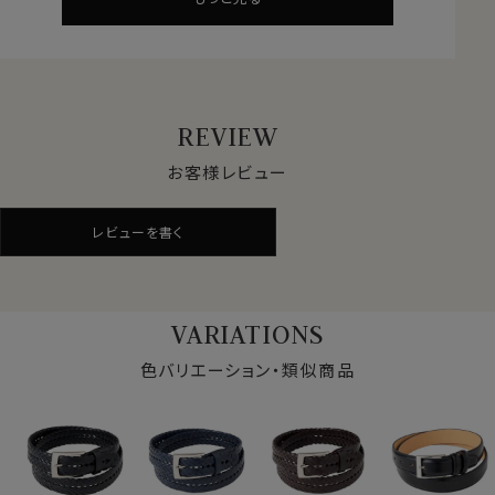
表＝牛革
素材
裏＝牛革
(芯地 ：床革)
バックル
帆型(素材 メッキ ニッケル)
(尾錠)
REVIEW
約113cm（バックル含む）
長さ
約109cm（バックル含まない）
お客様レビュー
約4.0cm（バックル）
カット
可能
レビューを書く
幅
約 3.0cm
色
ブラウン 茶色
生産国
日本製
VARIATIONS
※スポット商品につき再入荷はございません。
※製品の特性上、長さや色合いに多少の差があります
色バリエーション・類似商品
※革本来の風合いを生かす仕上げ加工の為、色落ち、
色焼け、水濡れなどによるシミにご注意下さい
■
ベルトの切り方はこちら⇒
■
革ベルトのお手入れ方法はこちら⇒