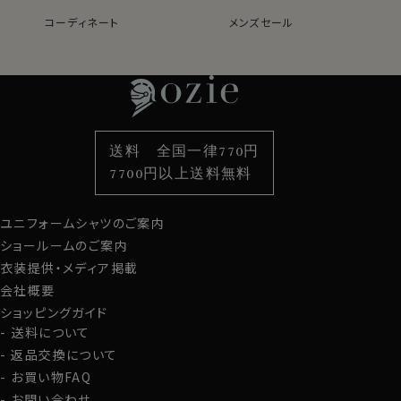
コーディネート
メンズセール
レディースTOP
ネクタイ・アクセサリーTOP
新着商品
新着商品
特集
ネクタイ
素材・機能から選ぶ
ネクタイピン
衿型から選ぶ
ポケットチーフ
袖・カフス型から選ぶ
カフスボタン
色から選ぶ
ベルト
柄から選ぶ
サスペンダー
送料 全国一律770円
スタイルから選ぶ
財布・名刺入れ
カジュアルシャツ
バッグ
7700円以上送料無料
定番シャツ
帽子
ストール・マフラー
ユニフォームシャツのご案内
グローブ
ショールームのご案内
衣装提供・メディア掲載
会社概要
ショッピングガイド
送料について
返品交換について
お買い物FAQ
お問い合わせ