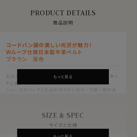
PRODUCT DETAILS
商品説明
コードバン調の美しい光沢が魅力！
Wループ仕様日本製牛革ベルト
ブラウン 茶色
ビジネスからカジュアルまで幅広く対応し、コーディネー
もっと見る
トに自然と馴染む一本。
シューズやバッグとも合わせやすいカラーで統一感のあ
る着こなしが叶います。
使い勝手の良さと上質感を兼ね備え、大切な方へのギフ
SIZE & SPEC
トとしてもおすすめです。
サイズと仕様
もっと見る