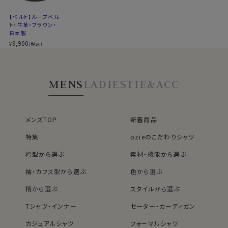
【ベルト】ループベル
ト・牛革・ブラウン・
日本製
9,900
¥
(税込)
MENS
LADIES
TIE&ACC
メンズTOP
新着商品
特集
ozieのこだわりシャツ
衿型から選ぶ
素材・機能から選ぶ
袖・カフス型から選ぶ
色から選ぶ
柄から選ぶ
スタイルから選ぶ
Tシャツ・インナー
セーター・カーディガン
カジュアルシャツ
フォーマルシャツ