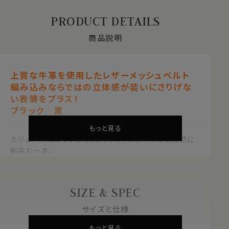
PRODUCT DETAILS
商品説明
上質な牛革を使用したレザーメッシュベルト
編み込みならではの立体感が装いにさりげな
い表情をプラス！
ブラック 黒
もっと見る
カジュアルに寄りすぎず、ジャケットスタイルにも自然に
馴染む一本。
いつものコーディネートを、控えめながらも洗練された印
象へと引き上げてくれます。
SIZE & SPEC
メッシュ構造のため、ピンはお好みの位置に差し込み可
能。
サイズと仕様
約2mm単位で細かく調整でき、快適なフィット感を実現
もっと見る
します。