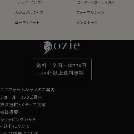
Tシャツ・インナー
セーター・カーディガン
カジュアルシャツ
フォーマルシャツ
コーディネート
メンズセール
レディースTOP
ネクタイ・アクセサリーTOP
新着商品
新着商品
特集
ネクタイ
素材・機能から選ぶ
ネクタイピン
衿型から選ぶ
ポケットチーフ
袖・カフス型から選ぶ
カフスボタン
色から選ぶ
ベルト
柄から選ぶ
サスペンダー
送料 全国一律770円
スタイルから選ぶ
財布・名刺入れ
カジュアルシャツ
バッグ
7700円以上送料無料
定番シャツ
帽子
ストール・マフラー
ユニフォームシャツのご案内
グローブ
ショールームのご案内
衣装提供・メディア掲載
会社概要
ショッピングガイド
送料について
返品交換について