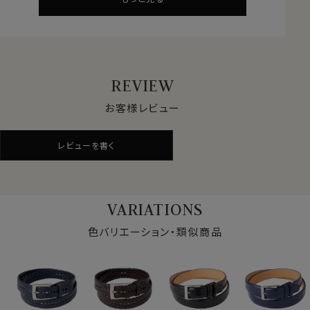
さらに、ウエストサイズに合わせてカットによる長さ調整
も可能。
機能性と上質感を兼ね備えた、使い勝手の良い一本で
す。
REVIEW
ベルトのサイズ調整について
お客様レビュー
本製品のベルトは、お客様のウエストサイズに合わせて
長さ調整が可能です。
レビューを書く
ご自宅でも簡単に調整いただけます。
バックル裏の留め具を開きます。
バックル裏側の金具を起こしてください。
VARIATIONS
ベルト帯をバックルから取り外します。
留め具を開くことで、ベルト帯をスムーズに引き抜くこと
色バリエーション・類似商品
ができます。
ご希望の長さにカットします。
ウエストサイズに合わせて、余分な部分をハサミで丁寧
にカットしてください。
バックルに差し込み、しっかり固定します。