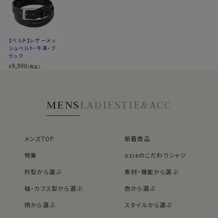
※スポット商品につき再入荷はございません。
※製品の特性上、長さや色合いに多少の差があります
※革本来の風合いを生かす仕上げ加工の為、色落ち、
【ベルト】レザーメッ
色焼け、水濡れなどによるシミにご注意下さい
シュベルト・牛革・ブ
■
ベルトの切り方はこちら⇒
ラック
9,900
¥
■
革ベルトのお手入れ方法はこちら⇒
(税込)
60508
MENS
LADIES
TIE&ACC
メンズTOP
新着商品
特集
ozieのこだわりシャツ
衿型から選ぶ
素材・機能から選ぶ
袖・カフス型から選ぶ
色から選ぶ
柄から選ぶ
スタイルから選ぶ