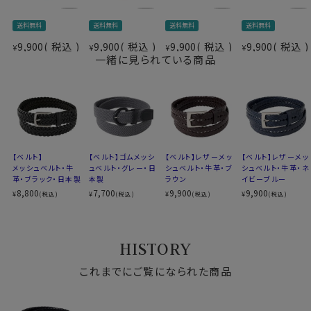
ベルト帯を差し戻し、留め具を確実に閉じてください。
※ベルトは一度カットすると元に戻すことができません。
送料無料
送料無料
送料無料
送料無料
少しずつ長さを調整しながらカットしていただくことをお
9,900
税込
9,900
税込
9,900
税込
9,900
税込
¥
¥
¥
¥
すすめいたします。
一緒に見られている商品
表＝牛革
裏＝牛革
素材
(芯地: 中心 =ボンデットレザー 外側=床
革 ２層構造)
【ベルト】
【ベルト】ゴムメッシ
【ベルト】レザーメッ
【ベルト】レザーメッ
バックル
メッシュベルト・牛
ュベルト・グレー・日
シュベルト・牛革・ブ
シュベルト・牛革・ネ
帆型（シルバーニッケル）
革・ブラック・日本製
本製
ラウン
イビーブルー
(尾錠 )
8,800
7,700
9,900
9,900
¥
¥
¥
¥
(税込)
(税込)
(税込)
(税込)
約111cm（バックル含む）
長さ
約106cm（バックル含まない）
約5.0cm（バックル）
HISTORY
カット
可能
幅
約 3.2cm
これまでにご覧になられた商品
色
ブラック 黒
生産国
中国