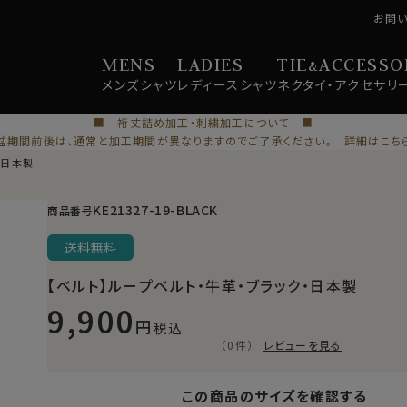
お問
MENS
LADIES
TIE
ACCESSO
&
メンズ
シャツ
レディース
シャツ
ネクタイ・
アクセサリ
■ 裄丈詰め加工・刺繍加工について ■
盆期間前後は、通常と加工期間が異なりますのでご了承ください。 詳細はこち
・日本製
KE21327-19-BLACK
商品番号
送料無料
【ベルト】ループベルト・牛革・ブラック・日本製
9,900
税込
（0件）
レビューを見る
この商品のサイズを確認する