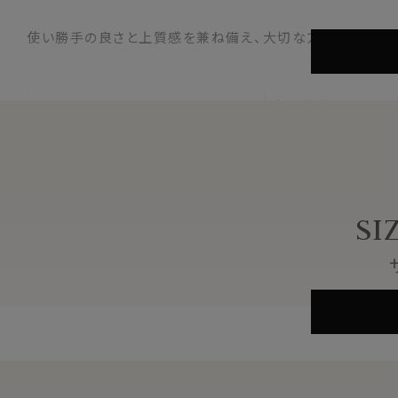
使い勝手の良さと上質感を兼ね備え、大切な方へのギフトと
表＝牛革
素材
裏＝牛革
(芯地 ：床革)
バックル(尾錠)
帆型(素材 メッキ
約113cm（バック
SI
長さ
約109cm（バック
約4.0cm（バックル
カット
可能
幅
約 3.0cm
色
ブラック 黒
生産国
日本製
※スポット商品につき再入荷はございません。