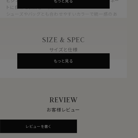
ビジネスからカジュアルまで幅広く対応し、コーディネー
もっと見る
トに自然と馴染む一本。
シューズやバッグとも合わせやすいカラーで統一感のあ
る着こなしが叶います。
使い勝手の良さと上質感を兼ね備え、大切な方へのギフ
SIZE & SPEC
トとしてもおすすめです。
サイズと仕様
もっと見る
表＝牛革
素材
裏＝牛革
(芯地 ：床革)
バックル
帆型(素材 メッキ ニッケル)
(尾錠)
REVIEW
約113cm（バックル含む）
長さ
約109cm（バックル含まない）
お客様レビュー
約4.0cm（バックル）
カット
可能
レビューを書く
幅
約 3.0cm
色
ネイビーブルー 紺青