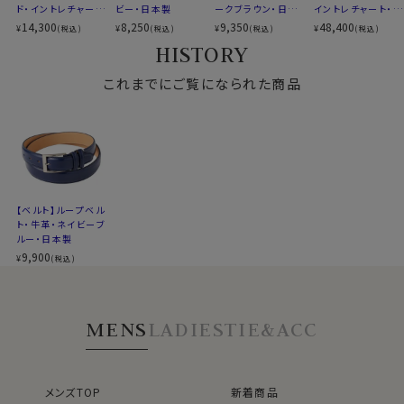
ド・イントレチャー
ビー・日本製
ークブラウン・日本
イントレチャート・ト
ト・ネイビーブルー・
製
ートバッグ・ 山羊
14,300
8,250
9,350
48,400
¥
¥
¥
¥
(税込)
(税込)
(税込)
(税込)
日本製
革・グレーベージュ
HISTORY
これまでにご覧になられた商品
【ベルト】ループベル
ト・牛革・ネイビーブ
ルー・日本製
9,900
¥
(税込)
MENS
LADIES
TIE&ACC
メンズTOP
新着商品