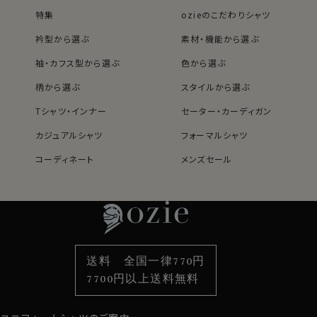
特集
ozieのこだわりシャツ
衿型から選ぶ
素材・機能から選ぶ
袖・カフス型から選ぶ
色から選ぶ
柄から選ぶ
スタイルから選ぶ
Tシャツ・インナー
セーター・カーディガン
カジュアルシャツ
フォーマルシャツ
コーディネート
メンズセール
レディースTOP
ネクタイ・アクセサリーTOP
新着商品
新着商品
特集
ネクタイ
素材・機能から選ぶ
ネクタイピン
衿型から選ぶ
ポケットチーフ
袖・カフス型から選ぶ
カフスボタン
色から選ぶ
ベルト
柄から選ぶ
サスペンダー
送料 全国一律770円
スタイルから選ぶ
財布・名刺入れ
カジュアルシャツ
バッグ
7700円以上送料無料
定番シャツ
帽子
ストール・マフラー
グローブ