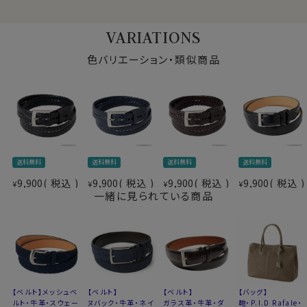
生産国
日本製
VARIATIONS
※スポット商品につき再入荷はございません。
※製品の特性上、長さや色合いに多少の差があります
色バリエーション・類似商品
※革本来の風合いを生かす仕上げ加工の為、色落ち、
色焼け、水濡れなどによるシミにご注意下さい
■
ベルトの切り方はこちら⇒
■
革ベルトのお手入れ方法はこちら⇒
60508
送料無料
送料無料
送料無料
送料無料
9,900
税込
9,900
税込
9,900
税込
9,900
税込
¥
¥
¥
¥
一緒に見られている商品
【ベルト】メッシュベ
【ベルト】
【ベルト】
【バッグ】
ルト・牛革・スウェー
ヌバック・牛革・ネイ
ガラス革・牛革・ダ
鞄・P.I.D Rafale・