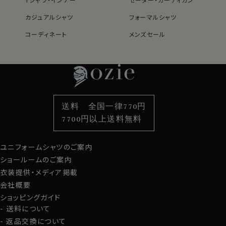
30413
カジュアルシャツ
フォーマルシャツ
コーディネート
メンズセール
レディースTOP
ネクタイ・アクセサリーTOP
新着商品
新着商品
特集
ネクタイ
素材・機能から選ぶ
ネクタイピン
衿型から選ぶ
ポケットチーフ
袖・カフス型から選ぶ
カフスボタン
色から選ぶ
ベルト
柄から選ぶ
サスペンダー
送料 全国一律770円
スタイルから選ぶ
財布・名刺入れ
カジュアルシャツ
バッグ
7700円以上送料無料
定番シャツ
帽子
ストール・マフラー
ユニフォームシャツのご案内
グローブ
ショールームのご案内
衣装提供・メディア掲載
会社概要
ショッピングガイド
送料について
返品交換について