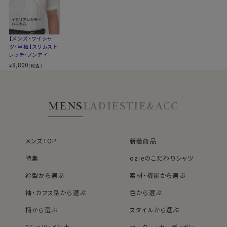
▼スポット商品につき再入荷はございませんのでご了承
着丈に関しては通常のozieのシャツよりも着丈をやや短
ください
めに設定。
裾をパンツイン＆アウトの両々で着用できるよう生産しま
した。
【メンズ・ワイシャ
ツ・半袖】スリムスト
レッチ・ノンアイロ
ン・ドライ・ニット・イ
8,800
¥
(税込)
タリアンカラー・ボ
●コーディネートいろいろ、イタリアンカラー＆ボタンダ
タンダウン・第一ボ
ウン
タンあり
衿開きのきれいなノータイ専用オープンカラーのイタリア
MENS
LADIES
TIE&ACC
ンカラー＆ボタンダウン
カジュアルはもちろん、スーツやジャケットと合わせてビ
ジネスに、ストレッチ性があるのでゴルフやスポーツに、
メンズTOP
新着商品
広範囲にコーディネイトできる人気のソフトストレッチシ
特集
ozieのこだわりシャツ
ャツです。
衿型から選ぶ
素材・機能から選ぶ
袖・カフス型から選ぶ
色から選ぶ
▲写真着用モデルの寸法/cm (Lサイズ着用)
身長：180 / B：101 /W：77 /裄丈：84
柄から選ぶ
スタイルから選ぶ
Tシャツ・インナー
セーター・カーディガン