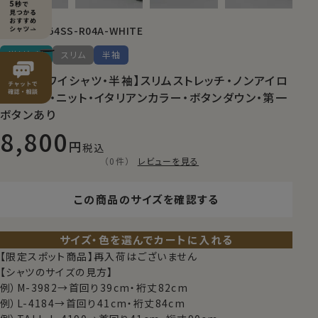
8054SS-R04A-WHITE
商品番号
送料無料
スリム
半袖
【メンズ・ワイシャツ・半袖】スリムストレッチ・ノンアイロ
ン・ドライ・ニット・イタリアンカラー・ボタンダウン・第一
ボタンあり
8,800
税込
（0件）
レビューを見る
この商品のサイズを確認する
サイズ・色を選んでカートに入れる
【限定スポット商品】再入荷はございません
【シャツのサイズの見方】
例）M-3982→首回り39cm・裄丈82cm
例）L-4184→首回り41cm・裄丈84cm