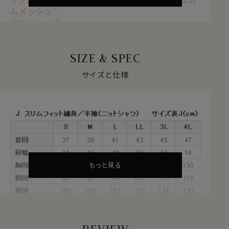
ムメッシュ“
ホワイト 白
【 ストレッチ 】【 ノンアイロン 】【 ソフト 】
【 スリムフィット 】【 ドライ 】
SIZE & SPEC
【 ニット・ハニカム 】
【 イタリアンカラー/第一ボタンあり 】
サイズと仕様
【 ボタンダウン 】【 半袖 】
●ソフト＆ストレッチでノンストレス
サラッとした肌ざわりと柔らかな着心地。
ナチュラルなストレッチが、動きやすい。
見た目はきちんと見えてスマート、だけど着心地は楽でリ
ラックス。
オールシーズン快適なストレスフリーのシャツ。
もっと見る
サラッとした肌ざわりとソフト感が心地いい、やみつきに
なる新感覚ノーストレスシャツです。
●吸汗速乾＝ドライ加工付き