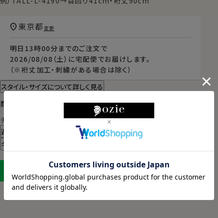
例）TALL-L-4190→首回り41cm・裄丈90cm
東京都
変更
明日
13時00分
までのご注文で
2026/08/08（土）
に
宅配便
でお届けします。
（※裄丈加工・刺繍がある場合は除く）
スタイル・サイズについて詳しく見る
商品についてのお問い合わせ
チャットでお問い合わせ
返品・交換について
ギフトラッピングについて
LINEに保存する