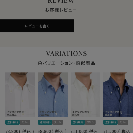
REVIEW
暑い夏場に着心地が悪くなる要因として、汗をなかなか
吸わない・汗でぬれた生地がなかなか乾かないといった
お客様レビュー
ことが挙げられます。
これらの要因を軽減することのできる素材、それがドライ
レビューを書く
加工！
インナーシャツを着用せず素肌に直接着ても、汗を吸って
すぐ乾くので、いつもドライな着心地が保たれ、快適に過
ごすことができます。
VARIATIONS
また春秋冬でも室内の温度が高くて汗をかき、汗が乾か
ぬままそのまま外へ出て寒い思いをした経験がおありの
色バリエーション・類似商品
方は多いともいます。
そんな時でもドライ加工は大活躍！
ドライ加工＝吸湿速乾素材は夏場だけでなく、オールシ
ーズン使える素材なのです。
よく見るとワイシャツ仕様のニットシャツ。
見た目はワイシャツの定番生地ピンポイントオックスフォ
ードのようで、通気性抜群の“ハニカムメッシュ“です。
送料無料
スリム
送料無料
スリム
送料無料
スリム
送料無料
スリム
仕様表
8,800
税込
8,800
税込
11,000
税込
11,000
税込
¥
●ノーアイロンで、お手入れ楽
¥
¥
¥