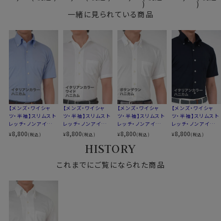
綿64％
素材として形態安定性が抜群です。
素材
ポリエステル36％
一緒に見られている商品
洗濯終了後は、すぐに洗濯機から取り出してしわを伸ば
ドライ加工
し、ハンガーにかけて干すだけ。
素材名
ニット（ハニカムメッシュ）
これでアイロンがけは、ほぼ必要ありません。
イタリアンカラー（ワンピースカラー）
たたんでも折りじわがつきづらく、しわになりにくいため、
衿型
ボタンダウン
出張や旅行にもおすすめです。
第一ボタンあり
キーパー
なし
前立て
裏前立て
●洗濯について
後身頃
バックダーツ入り細身
ご家庭洗濯推奨（※必ず洗濯ネットを使用ください）
【メンズ・ワイシャ
【メンズ・ワイシャ
【メンズ・ワイシャ
【メンズ・ワイシャ
ポケット
ポケットあり
ツ・半袖】スリムスト
ツ・半袖】スリムスト
ツ・半袖】スリムスト
ツ・半袖】スリムスト
クリーニングはお控えください（洗濯コースによっては、
柄
無地
レッチ・ノンアイロ
レッチ・ノンアイロ
レッチ・ノンアイロ
レッチ・ノンアイロ
伸縮する場合があります）
袖
半袖
ン・ドライ・ニット・イ
ン・ドライ・ニット・イ
ン・ドライ・ニット・
ン・ドライ・ニット・イ
8,800
8,800
8,800
8,800
¥
¥
¥
¥
(税込)
(税込)
(税込)
(税込)
タリアンカラー・ボ
タリアンカラー・ワイ
ボタンダウン
タリアンカラー・ボ
衿高
後4.2cm
HISTORY
タンダウン・第一ボ
ドカラー・第一ボタ
タンダウン・第一ボ
S-37・M-39・L-41cm
タンあり
ンあり
タンあり
●スリムフィット
サイズJ
LL-43・3L-45・4L-47cm
これまでにご覧になられた商品
ウエストを絞ったバックダーツ入りのスリムなスタイル。
全６サイズ
伸縮性と柔らかな感触が、体にフィットして快適でスタイ
スタイル
スリムフィット 細身
リッシュな着こなしができます。
生産国
中国
ozieのラインナップでもっともスリムなシャツです。