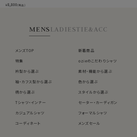
綿×ポリエステル混紡・クールマックスはこちら→
ルマックス・オールシ
8,800
¥
(税込)
ーズン・ドライ・形態
安定・ワイドカラー・
＊クールマックス®（COOLMAX®）はThe LYCRA
ポケット無し
Companyの商標です。
MENS
LADIES
TIE&ACC
●衿型について
タイドアップに最適なほどよい大きさのワイドカラーを選
メンズTOP
新着商品
択しました。
特集
ozieのこだわりシャツ
衿型から選ぶ
素材・機能から選ぶ
カフス部分はコンバーチブルカフスになっておりますの
袖・カフス型から選ぶ
色から選ぶ
で、カフスボタンもご利用いただけます。
柄から選ぶ
スタイルから選ぶ
S-37～LL-43・3L-45･4L-47cm / トールM-88・L-90・
Tシャツ・インナー
セーター・カーディガン
LL-90cm・全１２サイズにてご用意。(サイズ表C)
カジュアルシャツ
フォーマルシャツ
スポット商品につき再入荷はございませんのでご了承く
コーディネート
メンズセール
ださい。
レディースTOP
ネクタイ・アクセサリーTOP
新着商品
新着商品
40418