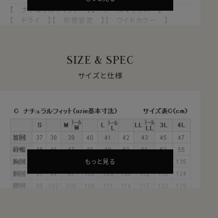
【 ナチュラルフィット 】【 クールマックス 】
【 ドライ 】【 形態安定 】【 ワイドカラー 】
【 ポケット無し 】【 長袖 】
1年を通して快適な着心地を支える
SIZE & SPEC
クールマックス®オールシーズン・ファブリックとは？
・暑いときにはドライに、寒いときには暖かい！オールシー
サイズと仕様
ズン快適な着心地
・汗や水分をすばやく吸い上げ、蒸発させる吸水速乾のド
ライ素材
・衣服内をドライに保ち、日常の快適な着心地をサポート
・シワになりにくい形態安定
・洗濯後の乾きも早く、ほぼノンアイロンでお手入れが楽
これらの特長を備えた高機能素材が、ポリエステル
もっと見る
100％のクールマックス®オールシーズン・ファブリック。
サラッとしていて、軽やかな新感覚シャツ。オールシーズ
ンテクノロジー！