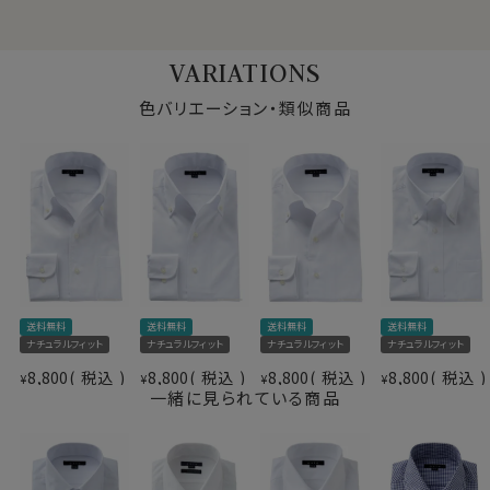
ドライ加工（吸湿速乾素材＝
素材
COOLMAX®ファブリック）
形態安定
●しわを残しにくくするozieおすすめのお手入れ方法
VARIATIONS
素材名
カルゼ
クールマックス®オールシーズン・ファブリックは、形態安
衿型
ワイドカラー
定性により、日々のお手入れが非常に楽。
色バリエーション・類似商品
キーパー
取り外し式
お手入れ方法は全シャツ共通ですが、特に本製品は下記
前立て
表前立て
方法でお手入れする事で、洗濯後のお手入れが楽になり
後身頃
バックダーツ入り
ます。
ポケット
ポケットなし
柄
織柄無地
・洗濯ネットに入れ、脱水は短めに設定（1分以内を目安
ラウンドカット
に）。生地への負担が少なく、シワも残りにくくなります。
カフス
アジャスタブル
・洗濯後はできるだけ早めに取り出し、軽くはたいてシワ
コンバーチブルカフス
を伸ばして干す。
衿高
前3.0cm 後4.6cm
・形を整えて干すことで、ほぼノーアイロンでご着用いた
送料無料
送料無料
送料無料
送料無料
S-37～LL-43・3L-45・4L-47cm
だけます。
ナチュラルフィット
ナチュラルフィット
ナチュラルフィット
ナチュラルフィット
サイズC
トールM-88・L-90・LL-90cm
※しわの出方は洗濯環境や干し方により異なります。
8,800
税込
8,800
税込
8,800
税込
8,800
税込
¥
¥
¥
¥
全１２サイズ
一緒に見られている商品
スタイル
ナチュラルフィット
忙しい日常の中でも、「洗って、干して、そのまま着られ
生産国
中国
る」
そんな扱いやすさを目指した素材です。