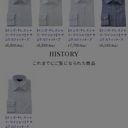
▼スポット商品につき再入荷はございませんのでご了承
ください
●クールマックス®エコメイド・ファイバー使用
▼ナチュラルフィットとは？
100％再生ペットボトル素材から作られたクールマック
後ろ身頃にダーツを入れて、ウエスト部分をやや絞ったス
ス®エコメイド・ファイバーを使用。
タイルです。
ドライで快適な着心地を提供するとともに、環境にも配
【メンズ・ドレスシャ
【メンズ・ドレスシャ
【メンズ・ドレスシャ
【メンズ・ドレスシャ
適度に絞ったウエストラインは細すぎず、それでいてダボ
ツ・ワイシャツ】ナチ
ツ・ワイシャツ】ナチ
ツ・ワイシャツ】ナチ
ツ・ワイシャツ】ナチ
慮したサスティナブル素材です。
つきのないシルエット。
ュラルフィット・クー
ュラルフィット・プレ
ュラルフィット・プレ
ュラルフィット・クー
着心地を考え、細いだけのシャツとは一線を画したつくり
ルマックス・オールシ
ミアムコットン120
ミアムコットン・形態
ルマックス・オールシ
8,800
8,800
7,700
6,160
¥
¥
¥
¥
(税込)
(税込)
(税込)
(税込)
ーズン・ドライ・形態
番手双糸・オックス
安定・ワイドカラー
ーズン・ドライ・形態
になっています。
HISTORY
安定・オックスフォー
フォード・イージー
安定・ワイドカラー・
●素材の違いで選ぶクールマックスシャツ
※43cm（LL）・45cm（3L）・47cm(4L)サイズにおいて
ド・ワイドカラー
ケア・ワイドカラー・
SALE
▼とにかくお手入れのしやすさを重視したい方
これまでにご覧になられた商品
ポケット無し
は絞りを若干ゆるくしております。 細さを気にせず一般的
ポリエステル100％のクールマックス®オールシーズン・
なサイズと同じ感覚でお選びください。
ファブリック
シワになりにくい高い形態安定性と温調の高機能が特長
です。
▼見た目や質感はよりナチュラルに、扱いやすさも欲しい
方
綿×ポリエステル混紡のクールマックス®ファブリック
【メンズ・ドレスシャ
綿の風合いを活かしつつ、綿100％よりもシワになりにく
ツ・ワイシャツ】ナチ
いバランス型素材です。
ュラルフィット・クー