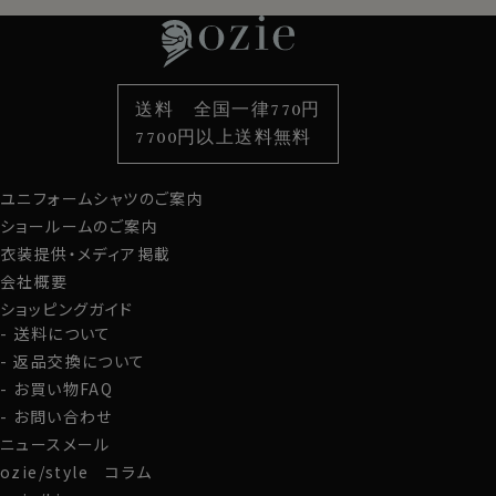
特集
ネクタイ
素材・機能から選ぶ
ネクタイピン
衿型から選ぶ
ポケットチーフ
袖・カフス型から選ぶ
カフスボタン
色から選ぶ
ベルト
柄から選ぶ
サスペンダー
送料 全国一律770円
スタイルから選ぶ
財布・名刺入れ
カジュアルシャツ
バッグ
7700円以上送料無料
定番シャツ
帽子
ストール・マフラー
ユニフォームシャツのご案内
グローブ
ショールームのご案内
衣装提供・メディア掲載
会社概要
ショッピングガイド
送料について
返品交換について
お買い物FAQ
お問い合わせ
ニュースメール
ozie/style コラム