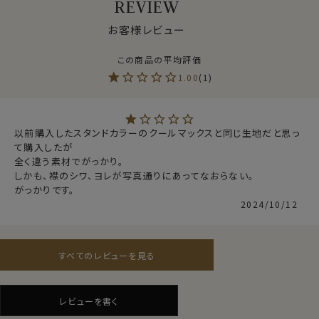
REVIEW
●通年快適な着用感を求める方へ
クールマックス®オールシーズン・ファブリックは、暑いと
お客様レビュー
きにはドライに、寒いときには暖かい。
通年着用するビジネスシャツに適した素材です。
1.00
1
●サラッとしたドライ感と軽やかな着心地
肌離れのよいドライな着用感が持続。
汗を素早く発散、長時間の着用でもムレにくく、快適さを
以前購入したスタンドカラーのクールマックスと同じ生地だと思っ
て購入したが

保つ吸水速乾のドライ素材です。
全く違う素材でがっかり。

また洗濯後の乾きが非常に早いのも、この高機能ドライ
しかも、襟のシワ、ヨレが写真通りにあってなおらない。

の特徴です。
がっかりです。
2024/10/12
●形態安定でお手入れが非常に楽
着用時も洗濯後もシワになりにくい。
すべてのレビューを見る
洗濯後もほぼノーアイロン。
できるだけお手入れを楽に済ませたい方に最適な、防し
仕様表
わ性に優れた生地です。
レビューを書く
ポリエステル100％
（形態安定性＝W＆W性4級前後）