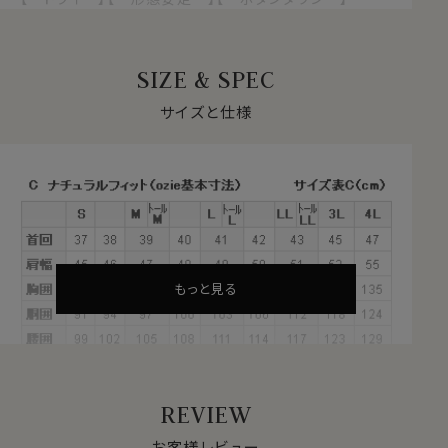
【 イタリアンカラー/第一ボタンあり 】
【 長袖 】
SIZE & SPEC
1年を通して快適な着心地を支える
クールマックス®オールシーズン・ファブリックとは？
サイズと仕様
・暑いときにはドライに、寒いときには暖かい！オールシー
ズン快適な着心地
・汗や水分をすばやく吸い上げ、蒸発させる吸水速乾のド
ライ素材
・衣服内をドライに保ち、日常の快適な着心地をサポート
・シワになりにくい形態安定
・洗濯後の乾きも早く、ほぼノンアイロンでお手入れが楽
もっと見る
これらの特長を備えた高機能素材が、ポリエステル
100％のクールマックス®オールシーズン・ファブリック。
サラッとしていて、軽やかな新感覚シャツ。オールシーズ
ンテクノロジー！
REVIEW
●通年快適な着用感を求める方へ
お客様レビュー