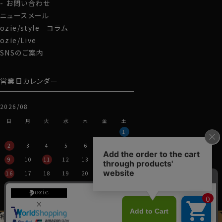
LL-90cm・全１２サイズにてご用意。(サイズ表C)
お問い合わせ
ニュースメール
スポット商品につき再入荷はございませんのでご了承く
ozie/style コラム
ださい。
ozie/Live
50410
SNSのご案内
営業日カレンダー
2026/08
日
月
火
水
木
金
土
1
2
3
4
5
6
7
8
9
10
11
12
13
14
15
16
17
18
19
20
21
22
23
24
25
26
27
28
29
30
31
裄丈加工＆
イニシャル刺繍
この商品を