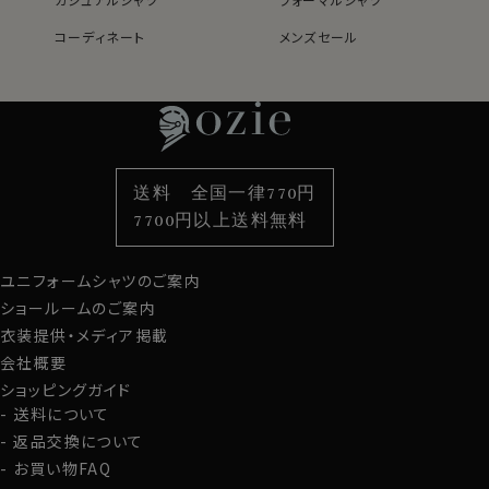
＊クールマックス®（COOLMAX®）はThe LYCRA
コーディネート
メンズセール
Companyの商標です。
レディースTOP
ネクタイ・アクセサリーTOP
新着商品
新着商品
特集
ネクタイ
素材・機能から選ぶ
ネクタイピン
●イタリアンカラーとは？
衿型から選ぶ
ポケットチーフ
袖・カフス型から選ぶ
カフスボタン
このシャツは衿と前立ての裏部分がオープンカラーのよ
色から選ぶ
ベルト
柄から選ぶ
サスペンダー
うに縫い目がなく、1枚の生地でつながって出来ているた
送料 全国一律770円
め、第一ボタンをはずして衿を開き気味にして着用すると
スタイルから選ぶ
財布・名刺入れ
カジュアルシャツ
バッグ
7700円以上送料無料
衿から第一ボタンにかけてきれいなロールが出るように
定番シャツ
帽子
ストール・マフラー
なっています。
ノーネクタイ専用のややカジュアル度の高い商品であり
ユニフォームシャツのご案内
グローブ
ながら、非常にエレガントなシャツです。
ショールームのご案内
ノーネクタイのクールビズスタイルや、在宅・出勤といっ
衣装提供・メディア掲載
たテレワークスタイルにうってつけのシャツといえるでし
会社概要
ょう。
ショッピングガイド
WEBミーティングの画面映えも抜群です！
送料について
返品交換について
S-37～LL-43・3L-45･4L-47cm / トールM-88・L-90・
お買い物FAQ