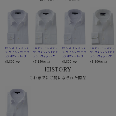
形態安定
素材名
カルゼ
●しわを残しにくくするozieおすすめのお手入れ方法
イタリアンカラー（ワンピースカラー）
クールマックス®オールシーズン・ファブリックは、形態安
衿型
ボタンダウン
定性により、日々のお手入れが非常に楽。
第一ボタンあり
お手入れ方法は全シャツ共通ですが、特に本製品は下記
キーパー
なし
方法でお手入れする事で、洗濯後のお手入れが楽になり
前立て
裏前立て
ます。
後身頃
バックダーツ入り
ポケット
ポケットあり
・洗濯ネットに入れ、脱水は短めに設定（1分以内を目安
【メンズ・ドレスシャ
【メンズ・ドレスシャ
【メンズ・ドレスシャ
【メンズ・ドレスシャ
柄
織柄無地
に）。生地への負担が少なく、シワも残りにくくなります。
ツ・ワイシャツ】ナチ
ツ・ワイシャツ】ナチ
ツ・ワイシャツ】ナチ
ツ・ワイシャツ】ナチ
ュラルフィット・クー
ュラルフィット・クー
ュラルフィット・クー
ュラルフィット・プレ
ラウンドカット
・洗濯後はできるだけ早めに取り出し、軽くはたいてシワ
ルマックス・オールシ
ルマックス・ドライ・
ルマックス・オールシ
ミアムコットン120
8,800
7,150
8,800
8,800
¥
¥
¥
¥
(税込)
(税込)
(税込)
(税込)
カフス
アジャスタブル
を伸ばして干す。
ーズン・ドライ・形態
形態安定・イタリア
ーズン・ドライ・形態
番手双糸・イージー
HISTORY
コンバーチブルカフス
安定・オックスフォー
ンカラー・ボタンダ
安定・イタリアンカ
ケア・イタリアンカラ
・形を整えて干すことで、ほぼノーアイロンでご着用いた
ド・イタリアンカラ
ウン・第一ボタンあ
ラー・ボタンダウン・
ー・ボタンダウン・第
衿高
後4.2cm
だけます。
ー・ボタンダウン・第
これまでにご覧になられた商品
り
スキッパー・第一ボ
一ボタンあり・ポケ
S-37～LL-43・3L-45･4L-47cm
※しわの出方は洗濯環境や干し方により異なります。
一ボタンあり
タン無し
ット無し
サイズC
トールM-88・L-90・LL-90cm
全１２サイズ
忙しい日常の中でも、「洗って、干して、そのまま着られ
スタイル
ナチュラルフィット
る」
生産国
中国
そんな扱いやすさを目指した素材です。