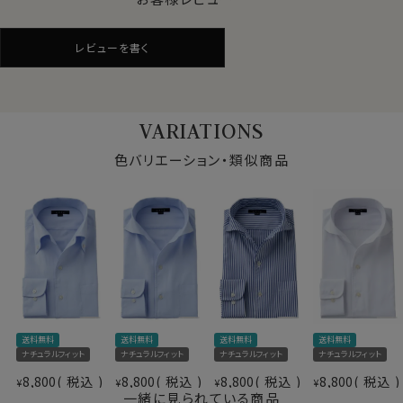
クールマックス®オールシーズン・ファブリックは、暑いと
きにはドライに、寒いときには暖かい。
レビューを書く
通年着用するビジネスシャツに適した素材です。
●サラッとしたドライ感と軽やかな着心地
VARIATIONS
肌離れのよいドライな着用感が持続。
汗を素早く発散、長時間の着用でもムレにくく、快適さを
色バリエーション・類似商品
保つ吸水速乾のドライ素材です。
また洗濯後の乾きが非常に早いのも、この高機能ドライ
の特徴です。
●形態安定でお手入れが非常に楽
着用時も洗濯後もシワになりにくい。
洗濯後もほぼノーアイロン。
仕様表
できるだけお手入れを楽に済ませたい方に最適な、防し
送料無料
送料無料
送料無料
送料無料
ポリエステル100％
わ性に優れた生地です。
ナチュラルフィット
ナチュラルフィット
ナチュラルフィット
ナチュラルフィット
ドライ加工
（形態安定性＝W＆W性4級前後）
素材
8,800
税込
8,800
税込
8,800
税込
8,800
税込
¥
¥
¥
¥
（吸湿速乾素材＝COOLMAX®ファブリック）
一緒に見られている商品