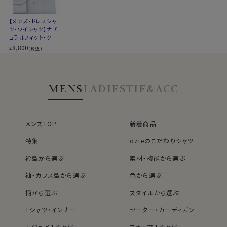
▼スポット商品につき再入荷はございませんのでご了承
●クールマックス®エコメイド・ファイバー使用
ください
100％再生ペットボトル素材から作られたクールマック
【メンズ・ドレスシャ
▼ナチュラルフィットとは？
ツ・ワイシャツ】ナチ
ス®エコメイド・ファイバーを使用。
後ろ身頃にダーツを入れて、ウエスト部分をやや絞ったス
ュラルフィット・クー
ドライで快適な着心地を提供するとともに、環境にも配
タイルです。
ルマックス・オールシ
8,800
¥
(税込)
慮したサスティナブル素材です。
ーズン・ドライ・形態
適度に絞ったウエストラインは細すぎず、それでいてダボ
安定・イタリアンカ
つきのないシルエット。
ラー・ボタンダウン・
第一ボタンあり
着心地を考え、細いだけのシャツとは一線を画したつくり
MENS
LADIES
TIE&ACC
●素材の違いで選ぶクールマックスシャツ
になっています。
▼とにかくお手入れのしやすさを重視したい方
※43cm（LL）・45cm（3L）・47cm(4L)サイズにおいて
ポリエステル100％のクールマックス®オールシーズン・
は絞りを若干ゆるくしております。 細さを気にせず一般的
ファブリック
なサイズと同じ感覚でお選びください。
メンズTOP
新着商品
シワになりにくい高い形態安定性と温調の高機能が特長
特集
ozieのこだわりシャツ
です。
衿型から選ぶ
素材・機能から選ぶ
▼見た目や質感はよりナチュラルに、扱いやすさも欲しい
袖・カフス型から選ぶ
色から選ぶ
方
綿×ポリエステル混紡のクールマックス®ファブリック
柄から選ぶ
スタイルから選ぶ
綿の風合いを活かしつつ、綿100％よりもシワになりにく
いバランス型素材です。
Tシャツ・インナー
セーター・カーディガン
綿×ポリエステル混紡・クールマックスはこちら→
カジュアルシャツ
フォーマルシャツ