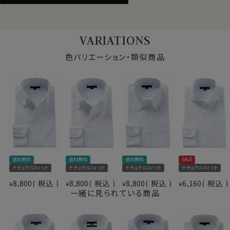
ドライ加工
（形態安定性＝W＆W性4級前後）
素材
（吸湿速乾素材＝COOLMAX®ファブリック）
形態安定
VARIATIONS
素材名
ロイヤルオックスフォード
●しわを残しにくくするozieおすすめのお手入れ方法
イタリアンカラー（ワンピースカラー）
クールマックス®オールシーズン・ファブリックは、形態安
色バリエーション・類似商品
衿型
スキッパータイプ
定性により、日々のお手入れが非常に楽。
ボタンダウン
お手入れ方法は全シャツ共通ですが、特に本製品は下記
キーパー
なし
方法でお手入れする事で、洗濯後のお手入れが楽になり
前立て
裏前立て
ます。
後身頃
バックダーツ入り
ポケット
ポケットあり
・洗濯ネットに入れ、脱水は短めに設定（1分以内を目安
柄
織柄無地
に）。生地への負担が少なく、シワも残りにくくなります。
ラウンドカット
・洗濯後はできるだけ早めに取り出し、軽くはたいてシワ
カフス
アジャスタブル
を伸ばして干す。
送料無料
送料無料
送料無料
SALE
コンバーチブルカフス
・形を整えて干すことで、ほぼノーアイロンでご着用いた
ナチュラルフィット
ナチュラルフィット
ナチュラルフィット
ナチュラルフィット
衿高
後5.0cm
だけます。
8,800
税込
8,800
税込
8,800
税込
6,160
税込
¥
¥
¥
¥
S-37～LL-43・3L-45･4L-47cm
※しわの出方は洗濯環境や干し方により異なります。
一緒に見られている商品
サイズC
トールM-88・L-90・LL-90cm
全１２サイズ
忙しい日常の中でも、「洗って、干して、そのまま着られ
スタイル
ナチュラルフィット
る」