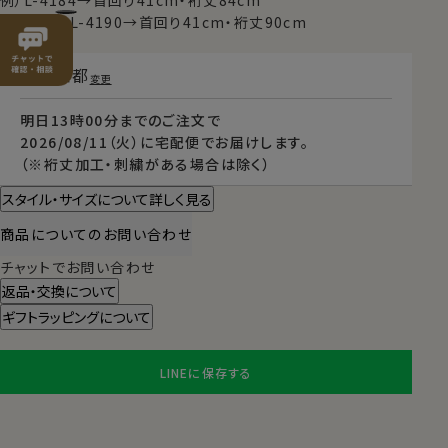
例）L-4184→首回り41cm・裄丈84cm
例）TALL-L-4190→首回り41cm・裄丈90cm
東京都
変更
明日
13時00分
までのご注文で
2026/08/11（火）
に
宅配便
でお届けします。
（※裄丈加工・刺繍がある場合は除く）
スタイル・サイズについて詳しく見る
商品についてのお問い合わせ
チャットでお問い合わせ
返品・交換について
ギフトラッピングについて
LINEに保存する