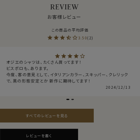
REVIEW
●通年快適な着用感を求める方へ
お客様レビュー
クールマックス®オールシーズン・ファブリックは、暑いと
きにはドライに、寒いときには暖かい。
通年着用するビジネスシャツに適した素材です。
3.50
2
●サラッとしたドライ感と軽やかな着心地
肌離れのよいドライな着用感が持続。
オジエのシャツは、たくさん買ってます！

ビスポロも、あります。

汗を素早く発散、長時間の着用でもムレにくく、快適さを
今度、客の意見として、イタリアンカラー、スキッパー、クレリック
保つ吸水速乾のドライ素材です。
で、黒の形態安定とか 新作に期待してます！
また洗濯後の乾きが非常に早いのも、この高機能ドライ
2024/12/13
の特徴です。
●形態安定でお手入れが非常に楽
すべてのレビューを見る
着用時も洗濯後もシワになりにくい。
洗濯後もほぼノーアイロン。
仕様表
できるだけお手入れを楽に済ませたい方に最適な、防し
レビューを書く
ポリエステル100％
わ性に優れた生地です。