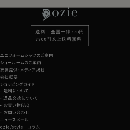
衿開きのいいノーネクタイ専用シャツ。
特集
ネクタイ
素材・機能から選ぶ
ネクタイピン
衿がきれいに開くように第2ボタンの位置を少し下げてい
衿型から選ぶ
ポケットチーフ
袖・カフス型から選ぶ
カフスボタン
ます。
色から選ぶ
ベルト
柄から選ぶ
サスペンダー
さらに一番上にボタンのないスキッパータイプにて生産。
送料 全国一律770円
衿高をやや高くすることにより、より一層衿のロールが大
スタイルから選ぶ
財布・名刺入れ
カジュアルシャツ
バッグ
7700円以上送料無料
きく出るよう、また衿元がよりきれいに開くように仕上げ
定番シャツ
帽子
ストール・マフラー
ました。
ノーネクタイ専用のややカジュアル度の高い商品であり
ユニフォームシャツのご案内
グローブ
ながら、非常にエレガントなシャツです。
ショールームのご案内
ノーネクタイのビジカジスタイルや、在宅・出勤といった
衣装提供・メディア掲載
テレワークスタイルにうってつけのシャツといえるでしょ
会社概要
う。
ショッピングガイド
WEBミーティングの画面映えも抜群です！
送料について
返品交換について
また結婚式の二次会等ノーネクタイで臨むフォーマルや
お買い物FAQ
パーティーシーンに特におすすめです。
アクセントとして首周りにアスコットタイなどを巻くと、よ
お問い合わせ
りいっそうエレガンス度UPです。
ニュースメール
ozie/style コラム