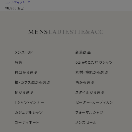
ュラルフィット・クー
いバランス型素材です。
ルマックス・オールシ
8,800
¥
(税込)
ーズン・ドライ・形態
綿×ポリエステル混紡・クールマックスはこちら→
安定・オックスフォー
ド・イタリアンカラ
＊クールマックス®（COOLMAX®）はThe LYCRA
ー・ボタンダウン・ス
MENS
LADIES
TIE&ACC
キッパー・第一ボタ
Companyの商標です。
ン無し
●ロイヤルオックスフォード
メンズTOP
新着商品
シャツ生地として人気のオックスフォード生地。
特集
ozieのこだわりシャツ
ロイヤルオックスは、オックスフォードの中でもやや薄手
でシルクのような滑らかな肌ざわり。
衿型から選ぶ
素材・機能から選ぶ
さらに光沢感が一番あり、フォーマル感や高級感を演出
袖・カフス型から選ぶ
色から選ぶ
できます
柄から選ぶ
スタイルから選ぶ
上質なオックスフォード生地です。
Tシャツ・インナー
セーター・カーディガン
カジュアルシャツ
フォーマルシャツ
●スキッパータイプのイタリアンカラーシャツ
コーディネート
メンズセール
このシャツは衿と前立ての裏部分がオープンカラーのよ
レディースTOP
ネクタイ・アクセサリーTOP
新着商品
新着商品
うに縫い目がなく、1枚の生地でつながって出来ている、