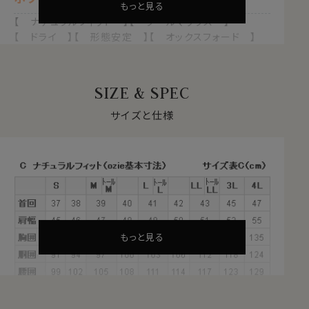
もっと見る
【 ナチュラルフィット 】【 クールマックス 】
【 ドライ 】【 形態安定 】【 オックスフォード 】
【 イタリアンカラー/スキッパータイプ 】
【 ボタンダウン 】【 長袖 】
SIZE & SPEC
1年を通して快適な着心地を支える
クールマックス®オールシーズン・ファブリックとは？
サイズと仕様
・暑いときにはドライに、寒いときには暖かい！オールシー
ズン快適な着心地
・汗や水分をすばやく吸い上げ、蒸発させる吸水速乾のド
ライ素材
・衣服内をドライに保ち、日常の快適な着心地をサポート
・シワになりにくい形態安定
・洗濯後の乾きも早く、ほぼノンアイロンでお手入れが楽
もっと見る
これらの特長を備えた高機能素材が、ポリエステル
100％のクールマックス®オールシーズン・ファブリック。
サラッとしていて、軽やかな新感覚シャツ。オールシーズ
ンテクノロジー！