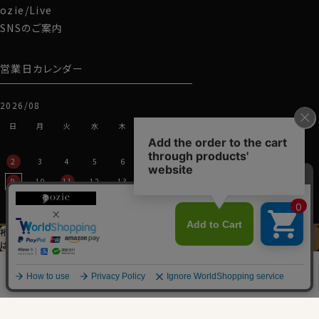
ozie/Live
カフス部分はシングルカフスですが、コンバーチブルカフ
SNSのご案内
ス仕様になっておりますので、カフスボタンもご利用いた
だけます。
営業日カレンダー
S-37～LL-43・3L-45･4L-47cm / トールM-88・L-90・
LL-90cm・全１２サイズにてご用意。(サイズ表C)
2026/08
日
月
火
水
木
金
土
スポット商品につき再入荷はございませんのでご了承く
1
ださい。
30323
2
3
4
5
6
7
8
9
10
11
12
13
14
15
16
17
18
19
20
21
22
23
24
25
26
27
28
29
裄丈加工＆
イニシャル刺繍
この商品を
30
31
は
先にお選びください
カートに入れる
0
2026/09
日
月
火
水
木
金
土
1
2
3
4
5