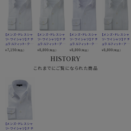
生産国
中国
そんな扱いやすさを目指した素材です。
▼スポット商品につき再入荷はございませんのでご了承
●クールマックス®エコメイド・ファイバー使用
ください
100％再生ペットボトル素材から作られたクールマック
▼ナチュラルフィットとは？
ス®エコメイド・ファイバーを使用。
【メンズ・ドレスシャ
【メンズ・ドレスシャ
【メンズ・ドレスシャ
【メンズ・ドレスシャ
後ろ身頃にダーツを入れて、ウエスト部分をやや絞ったス
ツ・ワイシャツ】ナチ
ツ・ワイシャツ】ナチ
ツ・ワイシャツ】ナチ
ツ・ワイシャツ】ナチ
ドライで快適な着心地を提供するとともに、環境にも配
タイルです。
ュラルフィット・クー
ュラルフィット・プレ
ュラルフィット・クー
ュラルフィット・アイ
慮したサスティナブル素材です。
適度に絞ったウエストラインは細すぎず、それでいてダボ
ルマックス・ドライ・
ミアムコットン120
ルマックス・オールシ
スコットン・プレミア
7,150
8,800
8,800
8,800
¥
¥
¥
¥
(税込)
(税込)
(税込)
(税込)
形態安定・イタリア
番手双糸・イージー
ーズン・ドライ・形態
ムコットン・イージ
つきのないシルエット。
HISTORY
ンカラー・ボタンダ
ケア・オックスフォー
安定・イタリアンカ
ーケア・イタリアンカ
着心地を考え、細いだけのシャツとは一線を画したつくり
ウン・スキッパー・第
ド・イタリアンカラ
ラー・ボタンダウン・
ラー・ボタンダウン・
●素材の違いで選ぶクールマックスシャツ
一ボタン無し
これまでにご覧になられた商品
ー・ボタンダウン・ス
スキッパー・第一ボ
スキッパー・第一ボ
になっています。 ※43cm（LL）・45cm（3L）・
キッパー・第一ボタ
タン無し
タン無し
▼とにかくお手入れのしやすさを重視したい方
47cm(4L)サイズにおいては絞りを若干ゆるくしておりま
ン無し・ポケット無し
ポリエステル100％のクールマックス®オールシーズン・
す。 細さを気にせず一般的なサイズと同じ感覚でお選び
ファブリック
ください。
シワになりにくい高い形態安定性と温調の高機能が特長
です。
▼見た目や質感はよりナチュラルに、扱いやすさも欲しい
方
【メンズ・ドレスシャ
綿×ポリエステル混紡のクールマックス®ファブリック
ツ・ワイシャツ】ナチ
綿の風合いを活かしつつ、綿100％よりもシワになりにく