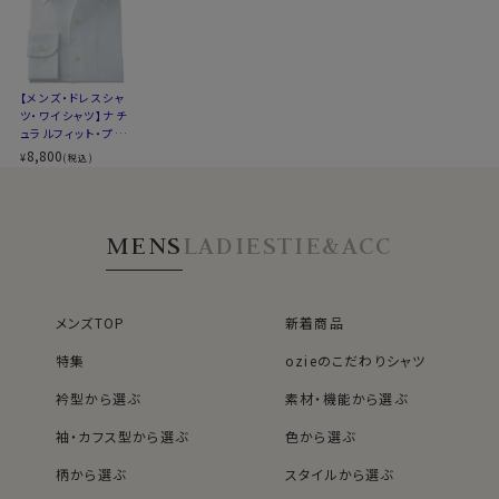
衿がきれいに開くように第2ボタンの位置を少し下げてい
▼スポット商品につき再入荷はございませんのでご了承
ます。
ください
▼ナチュラルフィットとは？
【メンズ・ドレスシャ
後ろ身頃にダーツを入れて、ウエスト部分をやや絞ったス
ノーネクタイ専用のややカジュアル度の高い商品であり
ツ・ワイシャツ】ナチ
タイルです。
ながら、非常にエレガントなシャツです。
ュラルフィット・プレ
適度に絞ったウエストラインは細すぎず、それでいてダボ
ミアムコットン120
8,800
¥
(税込)
番手双糸・イージー
つきのないシルエット。
ノーネクタイのクールビズスタイルや、在宅・出勤といっ
ケア・オックスフォー
着心地を考え、細いだけのシャツとは一線を画したつくり
たテレワークスタイルにうってつけのシャツといえるでし
ド・イタリアンカラ
ー・ボタンダウン・第
になっています。
ょう。
MENS
LADIES
TIE&ACC
一ボタンあり・ポケ
※43cm（LL）・45cm（3L）・47cm(4L)サイズにおいて
WEBミーティングの画面映えも抜群です！
ット無し
は絞りを若干ゆるくしております。 細さを気にせず一般的
なサイズと同じ感覚でお選びください。
また結婚式の二次会等ノーネクタイで臨むフォーマルや
メンズTOP
新着商品
パーティーシーンに特におすすめです。
アクセントとして首周りにアスコットタイなどを巻くと、よ
特集
ozieのこだわりシャツ
りいっそうエレガンス度UPです。
衿型から選ぶ
素材・機能から選ぶ
袖・カフス型から選ぶ
色から選ぶ
カフス部分はコンバーチブルカフスになっておりますの
で、カフスボタンもご利用いただけます。
柄から選ぶ
スタイルから選ぶ