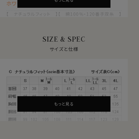
ホワイト 白
【 ナチュラルフィット 】【 綿100％・120番手双糸 】
【 プレミアムコットン 】【 プレミアムファブリック 】
【 イージーケア 】【 オックスフォード 】
【 イタリアンカラー/第一ボタンあり 】
SIZE & SPEC
【 ボタンダウン 】【 ポケット無し 】
【 長袖 】
サイズと仕様
●スーピマ綿とは？
繊維の長さが通常より長い綿（詳しくは繊維の長さが
28.6mm以上の原綿）を
超長綿
といいます。
超長綿は世界の綿生産量のたった3％しかない希少性の
高いプレミアムコットンです。
その中の1種類がアメリカ南西部が産地の
スーピマ綿
で
す。
もっと見る