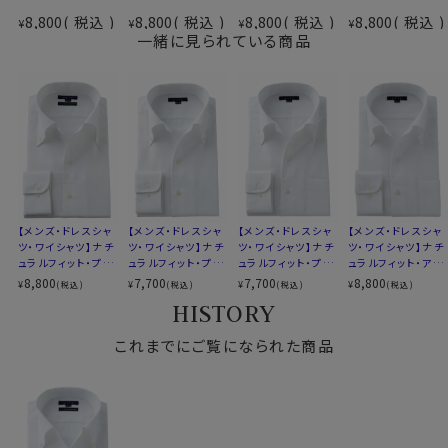
素材
プレミアムコットン＝スーピマ綿
さらに綿特有のソフト感や素材感をよりアップさせたうえ
8,800
税込
8,800
税込
8,800
税込
8,800
税込
¥
¥
¥
¥
イージーケア
で、イージーケアの機能を高めるべく、液体アンモニア処
一緒に見られている商品
素材名
ロイヤルオックスフォード
理をしたうえでイージーケア加工を施しました。
イタリアンカラー（ワンピースカラー）
結果、光沢感・ソフト感にあふれ着心地のいい、その上洗
衿型
ボタンダウン
濯後のお手入れが楽といった、相反する事象を併せ持っ
第一ボタンあり
た上質シャツに仕上がりました。
キーパー
なし
前立て
裏前立て
後身頃
バックダーツ入り
●ポケット無し
ポケット
ポケットなし
ドレッシーで洗練されたスマートシャツスタイル。
柄
織柄無地
【メンズ・ドレスシャ
【メンズ・ドレスシャ
【メンズ・ドレスシャ
【メンズ・ドレスシャ
欧米ではドレスシャツの標準であるポケットなしにて生
ラウンドカット
ツ・ワイシャツ】ナチ
ツ・ワイシャツ】ナチ
ツ・ワイシャツ】ナチ
ツ・ワイシャツ】ナチ
産しました。
ュラルフィット・プレ
ュラルフィット・プレ
ュラルフィット・プレ
ュラルフィット・アイ
カフス
アジャスタブル
ミアムコットン120
ミアムコットン・形態
ミアムコットン・形態
スコットン・プレミア
8,800
7,700
7,700
8,800
¥
¥
¥
¥
(税込)
(税込)
(税込)
(税込)
コンバーチブルカフス
番手双糸・イージー
安定・イタリアンカ
安定・イタリアンカ
ムコットン・イージ
HISTORY
衿高
後3.8cm
ケア・イタリアンカラ
ラー・ボタンダウン・
ラー・ボタンダウン・
ーケア・イタリアンカ
●イタリアンカラー
ー・ボタンダウン・第
第一ボタンあり・ポ
第一ボタンあり
ラー・ボタンダウン・
S-37～LL-43・3L-45･4L-47cm
一ボタンあり・ポケ
これまでにご覧になられた商品
ケット無し
第一ボタンあり
衿と前立ての裏部分がオープンカラーのように縫い目が
サイズC
トールM-88・L-90・LL-90cm
ット無し
なく、1枚の生地でつながって出来ているため、第一ボタ
全１２サイズ
ンをはずして衿を開き気味にして着用すると衿から第一
スタイル
ナチュラルフィット
ボタンにかけてきれいなロールが出るようになっていま
生産国
中国
す。