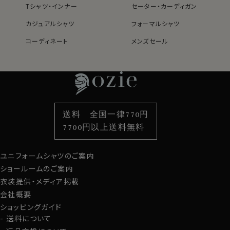
Tシャツ・インナー
セーター・カーディガン
S-37～LL-43・3L-45･4L-47cm / トールM-88・L-90・
LL-90cm・全１２サイズにてご用意。(サイズ表C)
カジュアルシャツ
フォーマルシャツ
コーディネート
メンズセール
スポット商品につき再入荷はございませんのでご了承く
レディースTOP
ネクタイ・アクセサリーTOP
新着商品
新着商品
ださい。
特集
ネクタイ
素材・機能から選ぶ
ネクタイピン
41018
衿型から選ぶ
ポケットチーフ
袖・カフス型から選ぶ
カフスボタン
色から選ぶ
ベルト
柄から選ぶ
サスペンダー
送料 全国一律770円
スタイルから選ぶ
財布・名刺入れ
カジュアルシャツ
バッグ
7700円以上送料無料
定番シャツ
帽子
ストール・マフラー
ユニフォームシャツのご案内
グローブ
ショールームのご案内
衣装提供・メディア掲載
会社概要
ショッピングガイド
送料について