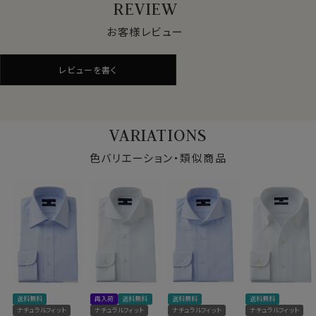
REVIEW
お客様レビュー
●ロイヤルオックスフォード
シャツ生地として人気のオックスフォード生地。
ロイヤルオックスは、オックスフォードの中でもやや薄手
レビューを書く
でシルクのような滑らかな肌ざわり。
さらに光沢感が一番あり、フォーマル感や高級感を演出
できます
VARIATIONS
上質なオックスフォード生地です。
色バリエーション・類似商品
●イージーケア加工付き
綿100％の高番手(細い糸)を用している素材の特性上、
洗濯後にしわが残るのは致し方ありません。
しかしながら、この生地には綿特有のソフト感や素材感
をいかした上でイージーケア加工を施してあるのでアイ
ロンがけが非常に楽！
仕様表
アイロンが滑るようにかかり、シワを伸ばしやすくなりま
す。
送料無料
再入荷
送料無料
送料無料
送料無料
綿100％（120番手双糸）
ナチュラルフィット
ナチュラルフィット
ナチュラルフィット
ナチュラルフィット