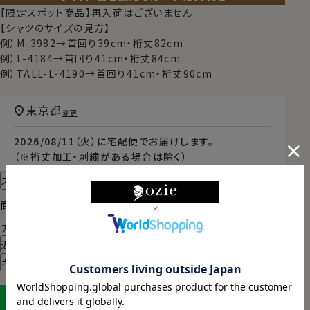
【限定スポット商品】再入荷はございません
【シャツのサイズの見方】
例）M-3982→首回り39cm・裄丈82cm
例）L-4184→首回り41cm・裄丈84cm
例）TALL-L-4190→首回り41cm・裄丈90cm
東京都
変更
2026/08/11（火）
に
宅配便
でお届けします。
（※裄丈加工・刺繍がある場合は除く）
スタイル・サイズについて詳しく見る
商品についてのお問い合わせ
チャットでお問い合わせ
返品・交換について
ギフトラッピングについて
LINEに保存する