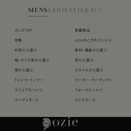
なサイズと同じ感覚でお選びください。
無の珍しいダブルカフスシャツを作りました。
MENS
LADIES
TIE&ACC
さらにクレリックにすることにより、白い衿と身頃のコント
ラストがさらなるエレガンス度UPに貢献。
より一層上品で清潔感あふれる印象を与えます。
メンズTOP
新着商品
ビジネスシーンは当然のこと、フォーマルシーンでも着用
特集
ozieのこだわりシャツ
していただきたいシャツです。
衿型から選ぶ
素材・機能から選ぶ
袖・カフス型から選ぶ
色から選ぶ
●ダブルカフスシャツ
袖口を折り返してカフリンクス（カフスボタン）で留める
柄から選ぶ
スタイルから選ぶ
カフス型＝ダブルカフス。
Tシャツ・インナー
セーター・カーディガン
ジャケットの袖口から覗く立体感のあるカフスとカフリン
クスが魅せる、こだわりディティールです。
カジュアルシャツ
フォーマルシャツ
ワンランクアップのドレスシャツスタイルに！
コーディネート
メンズセール
レディースTOP
ネクタイ・アクセサリーTOP
新着商品
新着商品
ビジネスやフォーマルシーンで堂々と身につけることの
できる、大人の男の数少ないアクセサリーの一つ＝カフリ
特集
ネクタイ
素材・機能から選ぶ
ネクタイピン
ンクス。
衿型から選ぶ
ポケットチーフ
袖・カフス型から選ぶ
カフスボタン
ビジネスシーンでの着用の際は、カフリンクスの選び方に