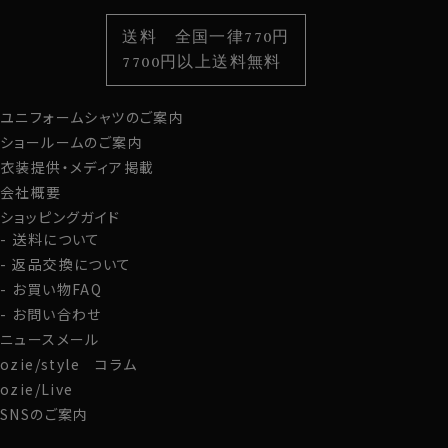
ルールはありません。
色から選ぶ
ベルト
柄から選ぶ
サスペンダー
スーツの色や気分でお好みのカフリンクスに付け替えて、
送料 全国一律770円
コーディネイトをよりお楽しみください。
スタイルから選ぶ
財布・名刺入れ
カジュアルシャツ
バッグ
7700円以上送料無料
定番シャツ
帽子
ストール・マフラー
●カフリンクス（カフスボタン）をご希望のお客様には付
ユニフォームシャツのご案内
グローブ
属いたします！
ショールームのご案内
カート部分にて組紐カフリンクスの有無をご選択くださ
衣装提供・メディア掲載
い。
会社概要
ご希望の方は、「希望する」
ショッピングガイド
ご不要の方は、「不要」
送料について
返品交換について
カフスボタンをお持ちでなくてもすぐにご着用いただけま
お買い物FAQ
す。
お問い合わせ
ニュースメール
S-37～LL-43・3L-45･4L-47cm / トールM-88・L-90・
ozie/style コラム
LL-90cm・全１２サイズにてご用意。(サイズ表C)
ozie/Live
SNSのご案内
スポット商品につき再入荷はございませんのでご了承く
ださい。