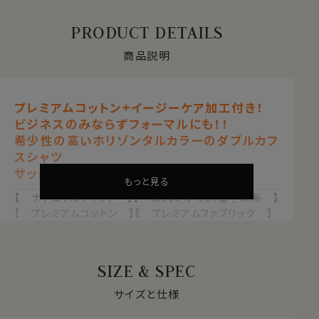
PRODUCT DETAILS
商品説明
プレミアムコットン+イージーケア加工付き！
ビジネスのみならずフォーマルにも！！
希少性の高いホリゾンタルカラーのダブルカフ
スシャツ
サックスブルー 青
もっと見る
【 ナチュラルフィット 】【 綿100%・120番手双糸 】
【 プレミアムコットン 】【 プレミアムファブリック 】
【 オックスフォード 】
【 イージーケア 】【 クレリック 】
【 ホリゾンタルカラー/カッタウェイ 】
SIZE & SPEC
【 ダブルカフス 】【 ポケット無し 】
【 長袖 】
サイズと仕様