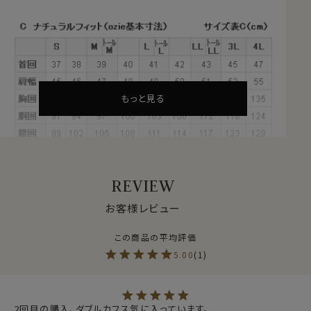
●スーピマ綿とは？
繊維の長さが通常より長い綿（詳しくは繊維の長さが
28.6mm以上の原綿）を
超長綿
といいます。
超長綿は世界の綿生産量のたった3％しかない希少性の
高いプレミアムコットンです。
その中の1種類がアメリカ南西部が産地の
スーピマ綿
で
す。
もっと見る
REVIEW
お客様レビュー
●ロイヤルオックスフォード
シャツ生地として人気のオックスフォード生地。
ロイヤルオックスは、オックスフォードの中でもやや薄手
でシルクのような滑らかな肌ざわり。
5.00
1
さらに光沢感が一番あり、フォーマル感や高級感を演出
できます
2回目の購入、ダブルカフス気に入っています。