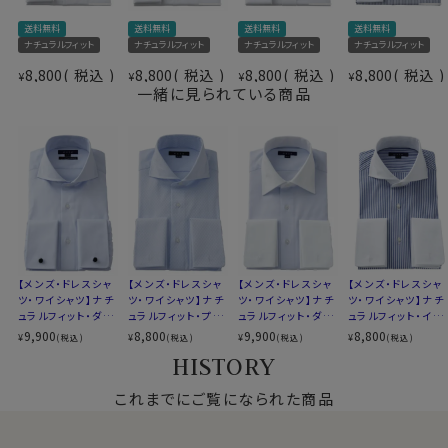
柄
織柄無地
ドレッシーで洗練されたスマートシャツスタイル。
カフス
ダブルカフス
送料無料
送料無料
送料無料
送料無料
欧米ではドレスシャツの標準であるポケットなしにて生
ナチュラルフィット
ナチュラルフィット
ナチュラルフィット
ナチュラルフィット
衿高
前3.0cm 後4.3cm
産しました。
8,800
税込
8,800
税込
8,800
税込
8,800
税込
S-37～LL-43・3L-45･4L-47cm
¥
¥
¥
¥
一緒に見られている商品
サイズC
トールM-88・L-90・LL-90cm
全１２サイズ
●ホリゾンタルカラー+ダブルカフス+クレリック！
スタイル
ナチュラルフィット
衿の開き角度が大きい、通常のワイドカラーとは一線を
生産国
中国
画した衿型＝それがホリゾンタルカラーシャツ。
▼スポット商品につき再入荷はございませんのでご了承
アンタイド（ノーネクタイ）で着用するとややオープンカラ
ください
ー気味に開く絶妙なラインがとても小粋！
▼ナチュラルフィットとは？
タイドアップはもちろんですが、ビジネスシーンをアンタイ
後ろ身頃にダーツを入れて、ウエスト部分をやや絞ったス
ド（ノーネクタイ）で、そして上品カジュアルシャツとして
【メンズ・ドレスシャ
【メンズ・ドレスシャ
【メンズ・ドレスシャ
【メンズ・ドレスシャ
ツ・ワイシャツ】ナチ
ツ・ワイシャツ】ナチ
ツ・ワイシャツ】ナチ
ツ・ワイシャツ】ナチ
タイルです。
着用するのに非常におすすめの衿型です。
ュラルフィット・ダブ
ュラルフィット・プレ
ュラルフィット・ダブ
ュラルフィット・イー
適度に絞ったウエストラインは細すぎず、それでいてダボ
ルカフス・プレミアム
ミアムコットン・ダブ
ルカフス・プレミアム
ジーケア・ブロード・
9,900
8,800
9,900
8,800
¥
¥
¥
¥
(税込)
(税込)
(税込)
(税込)
つきのないシルエット。
コットン・120番手
このホリゾンタルカラーはほとんどがシングルカフスで
ルカフス・形態安定・
コットン120番手双
ダブルカフス・ホリゾ
HISTORY
双糸・イージーケ
ホリゾンタルカラ
糸・イージーケア・オ
ンタルカラー・カッタ
着心地を考え、細いだけのシャツとは一線を画したつくり
す。
ア・ホリゾンタルカラ
ー・カッタウェイ・ポ
ックスフォード・ワイ
ウェイ・クレリック
になっています。
そこで
ozieではネクタイとの相性がいいホリゾンタルカ
ー・カッタウェイ・ポ
これまでにご覧になられた商品
ケット無し
ドカラー・クレリッ
※43cm（LL）・45cm（3L）・47cm(4L)サイズにおいて
ケット無し
ク・ポケット無し
ラーをダブルカフス仕様にして生産。
は絞りを若干ゆるくしております。 細さを気にせず一般的
ネクタイをしてもよし、ノーネクタイでもよしの市場に皆