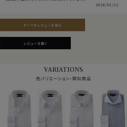
上質なオックスフォード生地です。
2026/01/22
●イージーケア加工付き
すべてのレビューを見る
綿100％の高番手(細い糸)を用している素材の特性上、
洗濯後にしわが残るのは致し方ありません。
しかしながら、この生地には綿特有のソフト感や素材感
レビューを書く
をいかした上でイージーケア加工を施してあるのでアイ
ロンがけが非常に楽！
アイロンが滑るようにかかり、シワを伸ばしやすくなりま
仕様表
す。
綿100％（120番手双糸）
VARIATIONS
素材
プレミアムコットン＝スーピマ綿
さらに綿特有のソフト感や素材感をよりアップさせたうえ
色バリエーション・類似商品
イージーケア
で、イージーケアの機能を高めるべく、液体アンモニア処
素材名
ロイヤルオックスフォード
理をしたうえでイージーケア加工を施しました。
ホリゾンタルカラー(カッタウェイ)
結果、光沢感・ソフト感にあふれ着心地のいい、その上洗
衿型
クレリック
濯後のお手入れが楽といった、相反する事象を併せ持っ
キーパー
取り外し式
た上質シャツに仕上がりました。
前立て
裏前立て
後身頃
バックダーツ入り
ポケット
ポケットなし
●ポケット無し