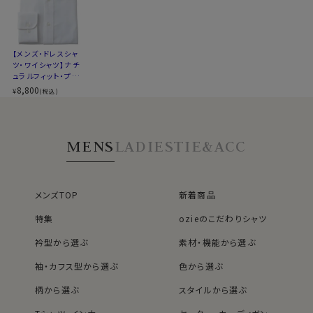
ネクタイを結んだ際のソフトな衿ロールがエレガントな
▼ナチュラルフィットとは？
スナップダウンシャツ。
後ろ身頃にダーツを入れて、ウエスト部分をやや絞ったス
シングルのスーツはもちろんのこと、ダブルのスーツとの
タイルです。
相性も抜群と、意外と使用範囲の広いシャツです。
【メンズ・ドレスシャ
適度に絞ったウエストラインは細すぎず、それでいてダボ
ツ・ワイシャツ】ナチ
つきのないシルエット。
ュラルフィット・プレ
着心地を考え、細いだけのシャツとは一線を画したつくり
ミアムコットン120
8,800
¥
(税込)
カフス部分はコンバーチブルカフスになっておりますの
番手双糸・オックス
になっています。
フォード・イージー
で、カフスボタンもご利用いただけます。
※43cm（LL）・45cm（3L）・47cm(4L)サイズにおいて
ケア・スナップダウ
ン・ポケット無し
は絞りを若干ゆるくしております。 細さを気にせず一般的
MENS
LADIES
TIE&ACC
S-37～LL-43・3L-45･4L-47cm / トールM-88・L-90・
なサイズと同じ感覚でお選びください。
LL-90cm・全１２サイズにてご用意。(サイズ表C)
スポット商品につき再入荷はございませんのでご了承く
メンズTOP
新着商品
ださい。
特集
ozieのこだわりシャツ
21007
40702s
衿型から選ぶ
素材・機能から選ぶ
袖・カフス型から選ぶ
色から選ぶ
柄から選ぶ
スタイルから選ぶ