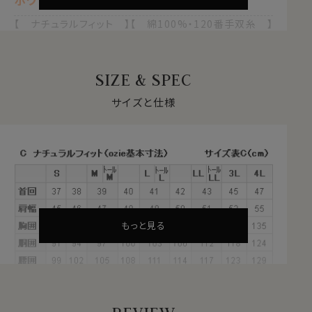
【 ナチュラルフィット 】【 綿100%・120番手双糸 】
【 プレミアムコットン 】【 プレミアムファブリック 】
【 オックスフォード 】
【 イージーケア 】【 スナップダウン 】
SIZE & SPEC
【 ポケット無し 】【 長袖 】
サイズと仕様
●GIZA綿とは？
繊維の長さが通常より長い綿（繊維の長さが28.6mm以
上の原綿）を
超長綿
といいます。
超長綿は、世界の綿生産量のたった3％しかない希少性
の高いプレミアムコットンです。
その中の1種類がエジプトが産地の
GIZA（ギザ）綿
です。
シルクに限りなく近い特性をもち、世界的に評価の高い
もっと見る
高級綿＝エジプト綿。
そのエジプト綿の中でもナイル川流域のごく一部でしか
取れない希少性の高いエジプト綿がGIZA綿です。