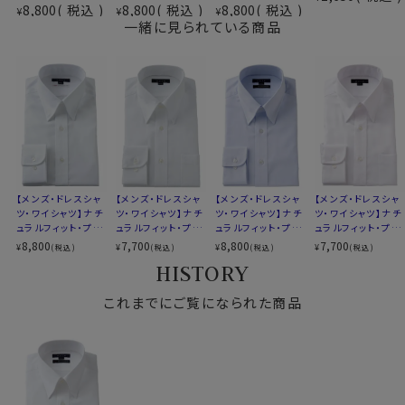
8,800
税込
8,800
税込
8,800
税込
¥
¥
¥
イージーケア
存在しない希少性の高いozieのオリジナル生地です。
一緒に見られている商品
素材名
ロイヤルオックスフォード
衿型
スナップダウン
さらに綿特有のソフト感や素材感をよりアップさせたうえ
キーパー
なし
で、イージーケアの機能を高めるべく、液体アンモニア処
前立て
表前立て
理をしたうえでイージーケア加工を施しました。
後身頃
バックダーツ入り
結果、光沢感・ソフト感にあふれ着心地のいい、その上洗
ポケット
ポケットなし
濯後のお手入れが楽といった、相反する事象を併せ持っ
柄
織柄無地
た上質シャツに仕上がりました。
ラウンドカット
カフス
アジャスタブル
【メンズ・ドレスシャ
【メンズ・ドレスシャ
【メンズ・ドレスシャ
【メンズ・ドレスシャ
コンバーチブルカフス
ツ・ワイシャツ】ナチ
●ポケット無し
ツ・ワイシャツ】ナチ
ツ・ワイシャツ】ナチ
ツ・ワイシャツ】ナチ
ュラルフィット・プレ
ュラルフィット・プレ
ュラルフィット・プレ
ュラルフィット・プレ
衿高
前2.7cm 後4.6cm
ドレッシーで洗練されたスマートシャツスタイル。
ミアムコットン100
ミアムコットン・形態
ミアムコットン120
ミアムコットン・形態
8,800
7,700
8,800
7,700
¥
¥
¥
¥
(税込)
(税込)
(税込)
(税込)
S-37～LL-43・3L-45・4L-47cm
欧米ではドレスシャツの標準であるポケットなしにて生
番手双糸・イージー
安定・スナップダウ
番手双糸・イージー
安定・スナップダウ
HISTORY
サイズC
トールM-88・L-90・LL-90cm
ケア・スナップダウ
ン
ケア・スナップダウ
ン
産しました。
ン・ポケット無し
ン・ポケット無し
全１２サイズ
これまでにご覧になられた商品
スタイル
ナチュラルフィット
生産国
中国
●スナップダウン
ボタンダウンに近い感覚ですが、衿先がはねないように
衿先を留めるスナップボタンが衿裏に隠れているため、
▼スポット商品につき再入荷はございませんのでご了承
よりドレッシーな雰囲気を持った衿型です。
ください