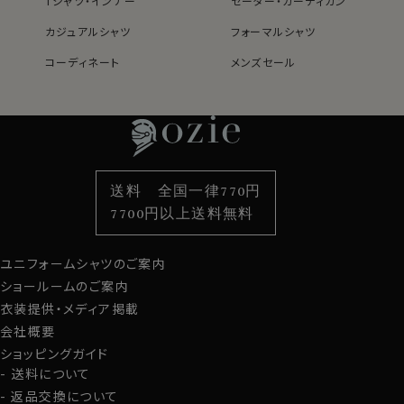
Tシャツ・インナー
セーター・カーディガン
カジュアルシャツ
フォーマルシャツ
コーディネート
メンズセール
レディースTOP
ネクタイ・アクセサリーTOP
新着商品
新着商品
特集
ネクタイ
素材・機能から選ぶ
ネクタイピン
衿型から選ぶ
ポケットチーフ
袖・カフス型から選ぶ
カフスボタン
色から選ぶ
ベルト
柄から選ぶ
サスペンダー
送料 全国一律770円
スタイルから選ぶ
財布・名刺入れ
カジュアルシャツ
バッグ
7700円以上送料無料
定番シャツ
帽子
ストール・マフラー
ユニフォームシャツのご案内
グローブ
ショールームのご案内
衣装提供・メディア掲載
会社概要
ショッピングガイド
送料について
返品交換について