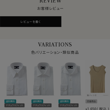
REVIEW
●ロイヤルオックスフォード
シャツ生地として人気のオックスフォード生地。
お客様レビュー
ロイヤルオックスは、オックスフォードの中でもやや薄手
でシルクのような滑らかな肌ざわり。
レビューを書く
さらに光沢感が一番あり、フォーマル感や高級感を演出
できます
上質なオックスフォード生地です。
VARIATIONS
色バリエーション・類似商品
●イージーケア加工付き
綿100％かつ120番手双糸の高番手(細い糸)を使用して
いる素材の特性上、洗濯後にしわが残るのは致し方あり
ません。
しかしながら、この生地には綿特有のソフト感や素材感
をいかした上でイージーケア加工を施してあるのでアイ
ロンがけが非常に楽！
アイロンが滑るようにかかり、シワを伸ばしやすくなりま
仕様表
す。
送料無料
送料無料
送料無料
定番商品
綿100％（120番手双糸）
アイロンがけが楽になるイージーケア加工を施した120
ナチュラルフィット
ナチュラルフィット
ナチュラルフィット
素材
プレミアムコットン＝GIZA
1,650
税込
番手双糸の高番手生地は、あえて別注して加工しないと
¥