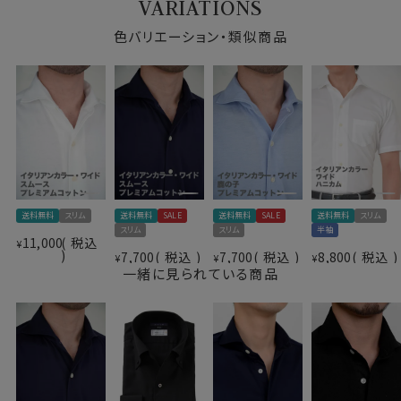
VARIATIONS
す。
色バリエーション・類似商品
このシャツにはスーピマ綿の中でより厳選された高級ス
ーピマ綿＝CORCORAN（コーコラン）のみを使用して、
高級生地で有名なイタリアはALBINI（アルビニ）の関連
会社アルビニアイコットー二社で紡績した高級ニット糸
を使用しています。
今回はスムース編みの32ゲージジャージーコットンをチ
ョイスしました。
ややしっかりとした印象の肉厚で透け感が少なく、それで
いてソフト感・光沢感・伸縮性に優れたニット生地に仕上
送料無料
スリム
送料無料
SALE
送料無料
SALE
送料無料
スリム
がっています。
仕様表
スリム
スリム
半袖
11,000
税込
¥
7,700
税込
7,700
税込
8,800
税込
綿100％（80番手双糸）
¥
¥
¥
よく見るとワイシャツ仕様のニットシャツです。
一緒に見られている商品
プレミアムコットン＝スーピマ綿
見た目はワイシャツの定番生地ブロードのようで、表も裏
素材
CORCORAN（コーコラン）
も凸凹感の無い非常に滑らかな肌触りの“スムース“で
icotoni di Albini＝アルビニアイコットー二
す。
社紡績
素材名
スムース（32G)
イタリアンカラー（ワンピースカラー）
●ノーアイロンで、お手入れ楽
衿型
ワイドカラー