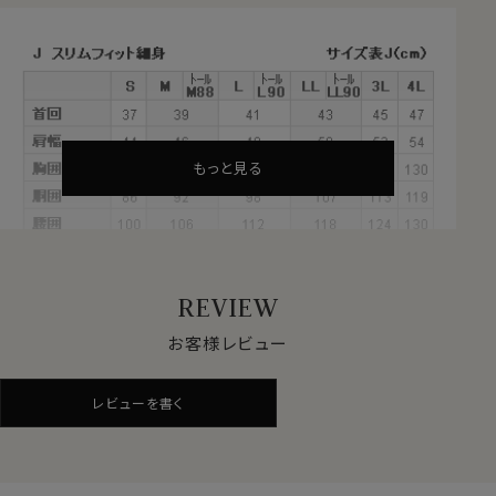
【 ワイドカラー 】【 ポケット無し 】
【 長袖 】
●ソフト＆ストレッチでノンストレス
サラッとした肌ざわりと柔らかな着心地。
ナチュラルなストレッチが、動きやすい。
見た目はきちんと見えてスマート、だけど着心地は楽でリ
もっと見る
ラックス。
オールシーズン快適なストレスフリーのシャツ。
サラッとした肌ざわりとソフト感が心地いい、やみつきに
なる新感覚ノーストレスシャツです。
REVIEW
●高級スーピマ綿＝CORCORAN（コーコラン）
お客様レビュー
+ALBINI紡績の糸を使用
繊維の長さが通常より長い綿（詳しくは繊維の長さが
レビューを書く
28.6mm以上の原綿）を超長綿といいます。
超長綿は世界の綿生産量のたった3％しかない希少性の
高いプレミアムコットンです。
その中の1種類がアメリカ南西部が産地のスーピマ綿で