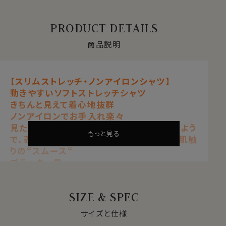
PRODUCT DETAILS
商品説明
【スリムストレッチ・ノンアイロンシャツ】
動きやすいソフトストレッチシャツ
きちんと見えて着心地抜群
ノンアイロンでお手入れ楽々
見た目はワイシャツの定番生地ブロードのよう
もっと見る
で、表も裏も凸凹感の無い非常に滑らかな肌触
りの“スムース“
ブラック 黒
【 ストレッチ 】【 ノンアイロン 】【 ソフト 】
【 スリムフィット 】【 プレミアムコットン 】
SIZE & SPEC
【 綿100％・80番手双糸 】
【 ニット・スムース 】
サイズと仕様
【 イタリアンカラー/第一ボタンあり 】