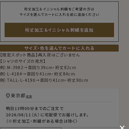
裄丈加工＆イニシャル刺繍をご希望の方は
サイズを選んでカートに入れる前に追加ください
裄丈加工＆イニシャル刺繍を追加
サイズ・色を選んでカートに入れる
【限定スポット商品】再入荷はございません
【シャツのサイズの見方】
例）M-3982→首回り39cm・裄丈82cm
例）L-4184→首回り41cm・裄丈84cm
例）TALL-L-4190→首回り41cm・裄丈90cm
東京都
変更
明日
13時00分
までのご注文で
2026/08/11（火）
に
宅配便
でお届けします。
（※裄丈加工・刺繍がある場合は除く）