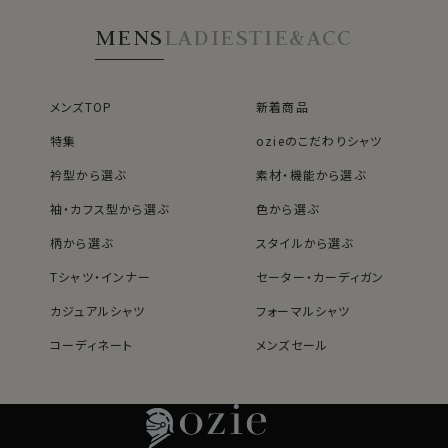
一ボタンあり・ポケ
めに設定。
ット無し・SALE
MENS
LADIES
TIE&ACC
裾をパンツイン＆アウトの両々で着用できるよう生産しま
した。
メンズTOP
新着商品
●コーディネートいろいろ、イタリアンワイドカラー
特集
ozieのこだわりシャツ
衿開きのきれいなノータイ専用オープンカラーのイタリア
ンワイドカラー。
衿型から選ぶ
素材・機能から選ぶ
袖・カフス型から選ぶ
色から選ぶ
カジュアルはもちろん、スーツやジャケットと合わせてビ
柄から選ぶ
スタイルから選ぶ
ジネスに、ストレッチ性があるのでゴルフやスポーツに、
Tシャツ・インナー
セーター・カーディガン
広範囲にコーディネイトできる人気のソフトストレッチシ
ャツです。
カジュアルシャツ
フォーマルシャツ
▲写真着用モデルの寸法/cm (Mサイズ着用)
コーディネート
メンズセール
レディースTOP
ネクタイ・アクセサリーTOP
新着商品
新着商品
身長：175 / B：89 /W：75 /裄丈：78
30303
特集
ネクタイ
素材・機能から選ぶ
ネクタイピン
60701s
衿型から選ぶ
ポケットチーフ
袖・カフス型から選ぶ
カフスボタン