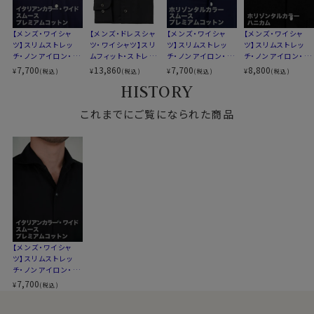
素材として形態安定性が抜群です。
第一ボタンあり
洗濯終了後は、すぐに洗濯機から取り出してしわを伸ば
キーパー
なし
し、ハンガーにかけて干すだけ。
【メンズ・ワイシャ
【メンズ・ドレスシャ
【メンズ・ワイシャ
【メンズ・ワイシャ
前立て
裏前立て
ツ】スリムストレッ
ツ・ワイシャツ】スリ
ツ】スリムストレッ
ツ】スリムストレッ
これでアイロンがけは、ほぼ必要ありません。
チ・ノンアイロン・プ
ムフィット・ストレッ
チ・ノンアイロン・プ
チ・ノンアイロン・ド
後身頃
バックダーツ入り細身
たたんでも折りじわがつきづらく、しわになりにくいため、
レミアムコットン・ニ
チ・メリノウール・イ
レミアムコットン・ニ
ライ・ニット・ホリゾ
7,700
13,860
7,700
8,800
ポケット
ポケットなし
¥
¥
¥
¥
(税込)
(税込)
(税込)
(税込)
出張や旅行にもおすすめです。
ット・イタリアンカラ
タリア製生地・イー
ット・ホリゾンタルカ
ンタルカラー・カッタ
HISTORY
柄
無地
ー・ワイドカラー・第
ジーケア・イタリア
ラー・ポケット無し・
ウェイ
一ボタンあり・ポケ
ンカラー・ボタンダ
SALE
ラウンドカット・アジャスタブル
カフス
ット無し・SALE
これまでにご覧になられた商品
ウン・第一ボタンあ
コンバーチブルカフス
●洗濯について
り・ポケット無し・SA
衿高
後3.8cm
LE
ご家庭洗濯推奨（※必ず洗濯ネットを使用ください）
S-37・M-39･L-41･LL-43･3L-45･4L-47cm
クリーニングはお控えください（洗濯コースによっては、
サイズJ
トールサイズ M-88・L-90・LL-90cm
伸縮する場合があります）
全９サイズ
スタイル
スリムフィット 細身
生産国
中国
●スリムフィット
ウエストを絞ったバックダーツ入りのスリムなスタイル。
伸縮性と柔らかな感触が、体にフィットして快適でスタイ
▼スポット商品につき再入荷はございませんのでご了承
【メンズ・ワイシャ
ツ】スリムストレッ
リッシュな着こなしができます。
ください
チ・ノンアイロン・プ
ozieのラインナップでもっともスリムなシャツです。
レミアムコットン・ニ
7,700
¥
(税込)
ット・イタリアンカラ
ー・ワイドカラー・第
着丈に関しては通常のozieのシャツよりも着丈をやや短