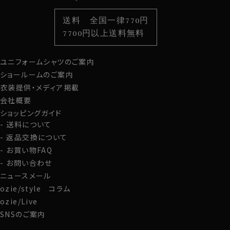
色から選ぶ
ベルト
柄から選ぶ
サスペンダー
送料 全国一律770円
スタイルから選ぶ
財布・名刺入れ
カジュアルシャツ
バッグ
7700円以上送料無料
定番シャツ
帽子
ストール・マフラー
ユニフォームシャツのご案内
グローブ
ショールームのご案内
衣装提供・メディア掲載
会社概要
ショッピングガイド
送料について
返品交換について
お買い物FAQ
お問い合わせ
ニュースメール
ozie/style コラム
ozie/Live
SNSのご案内