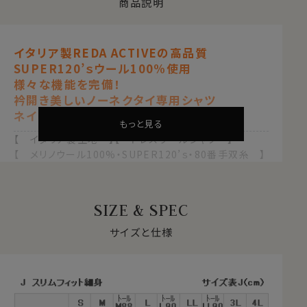
商品説明
イタリア製REDA ACTIVEの高品質
SUPER120’ｓウール100%使用
様々な機能を完備！
衿開き美しいノーネクタイ専用シャツ
ネイビーブルー 紺青
もっと見る
【 イタリア製生地 】【 ドレスウールシャツ 】
【 メリノウール100%・SUPER120’ｓ・80番手双糸 】
【 スリムフィット 】【 ウォッシャブル 】
【 防しわ・イージーケア 】【 ストレッチ 】
【 イタリアンカラー/第一ボタンあり 】
SIZE & SPEC
【 ワイドカラー 】
【 ポケット無し 】【 長袖 】
サイズと仕様
●REDA（レダ）社とは？
イタリアの老舗生地メーカー＝REDA（レダ）社の天然繊
維＝ウール100％生地使用。
REDAは、1865年に毛織物が有名なイタリア北部ビエラ