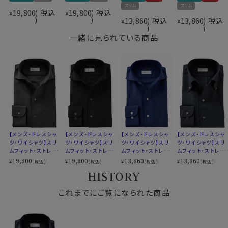
スリム
スリム
ソフトながらハリ・コシがあってウオッシャブルである
後身頃
バックダーツ入り
19,800
税込
19,800
税込
¥
¥
REDA ACTIVEの特性と、繊維に弾力や回復力があるウ
13,860
税込
13,860
税込
ポケット
ポケットなし
¥
¥
ールがもつそもそもの特性がミックスされて、強力な防し
柄
無地
一緒に見られている商品
わ性を実現しています。
ラウンドカット
カフス
アジャスタブル
・抗菌防臭＆防汚
コンバーチブルカフス
加工で抗菌消臭を施しているのではなく、ウール特性で
ボタン
貝ボタン
す。
衿高
後3.8cm
ウールはにおいの元となる細菌の増殖を抑制し、におい
S-37～4L-47cm
を吸収する力を持っています。
サイズJ
トールサイズ M-88・L-90・LL-90cm
スーツだとあまり感じることのない効果だと思いますが、
全９サイズ
皮膚に近いワイシャツにはこの効果は絶大です。
スタイル
スリムフィット 細身
【メンズ・ドレスシャ
【メンズ・ドレスシャ
【メンズ・ドレスシャ
【メンズ・ドレスシャ
またウールは特性として防汚性を持っているので、汚れ
ツ・ワイシャツ】スリ
ツ・ワイシャツ】スリ
ツ・ワイシャツ】スリ
ツ・ワイシャツ】スリ
生産国
中国
ムフィット・ストレッ
ムフィット・ストレッ
ムフィット・ストレッ
ムフィット・ストレッ
が付きにくいのもポイントです。
洗濯ネットに入れた上ご家庭洗濯を推奨（クリ
チ・メリノウール・イ
チ・メリノウール・イ
チ・メリノウール・イ
チ・メリノウール・イ
19,800
19,800
13,860
13,860
洗濯
¥
¥
¥
¥
(税込)
(税込)
(税込)
(税込)
ーニングはお控え下さい）
タリア製生地・イー
タリア製生地・イー
タリア製生地・イー
タリア製生地・イー
HISTORY
ジーケア・イタリア
ジーケア・イタリア
ジーケア・イタリア
ジーケア・イタリア
ンカラー・ワイドカラ
ンカラー・ワイドカラ
ンカラー・ワイドカラ
ンカラー・ボタンダ
・オールシーズン用の温度調整～吸湿性・通気性・断熱性
ー・第一ボタンあり・
これまでにご覧になられた商品
ー・第一ボタンあり・
ー・第一ボタンあり・
ウン・第一ボタンあ
▼スポット商品につき再入荷はございませんのでご了承
が高い
ポケット無し
ポケット無し
ポケット無し・SALE
り・ポケット無し・SA
ください
LE
ウールは体温や外気温の変化に対応＝快適に着用でき
る特性があります。