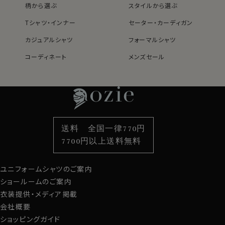
ソフトでシャツ生地とは異なるドレープ感がありながら、
柄から選ぶ
スタイルから選ぶ
ハリ・コシのあるシャツの使用に最適な薄手のSUPER
120’sのメリノウールを使って80番手双糸の生地に仕上
Tシャツ・インナー
セーター・カーディガン
げています。
カジュアルシャツ
フォーマルシャツ
通気性がよく、肌触りはさらっとしています。
見栄え・厚さはシャツ生地のピンポイントオックスフォー
コーディネート
メンズセール
ドに近いです。
レディースTOP
ネクタイ・アクセサリーTOP
新着商品
新着商品
特集
ネクタイ
素材・機能から選ぶ
ネクタイピン
ウールというと秋冬向きというイメージですが、REDA
ACTIVE TROPICALはウールらしい起毛感は皆無。
衿型から選ぶ
ポケットチーフ
袖・カフス型から選ぶ
カフスボタン
温かさに特化した秋冬向きウールとは一線を画し、通年
色から選ぶ
ベルト
柄から選ぶ
サスペンダー
着用可能。
送料 全国一律770円
※お勧めは春秋冬の3シーズンです。
スタイルから選ぶ
財布・名刺入れ
カジュアルシャツ
バッグ
7700円以上送料無料
定番シャツ
帽子
ストール・マフラー
また、ウールは素肌で着用するとチクチク感を感じます
が、REDA ACTIVE TROPICALはほぼ気にならないレ
ユニフォームシャツのご案内
グローブ
ベルです。
ショールームのご案内
（敏感肌の方は下着着用をお勧めします。）
衣装提供・メディア掲載
会社概要
・ナチュラルストレッチ
ショッピングガイド
ジャージー素材のREDA ACTIVEほど伸縮性はありませ