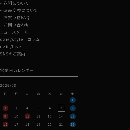
送料について
んが、REDA ACTIVE TOROPICALにも横方向にナチュ
返品交換について
ラルなストレッチ性があります。
美しいドレープが出るソフト感とナチュラルなストレッチ
お買い物FAQ
性がある生地特性を考え、ozieで一番細いスリムフィッ
お問い合わせ
トで生産しました。
ニュースメール
ozie/style コラム
・高品質かつ機能的、環境にやさしい
ozie/Live
ウールは天然繊維なので最終的に土に還ります。
SNSのご案内
生分解性があり、それでいて機能的。
REDAのニュージーランドの自社牧場で羊の健康に配慮
されたニュージーランドメリノウールを使用・進化させた
営業日カレンダー
REDA ACTIVE。
シャツ生地と比較すると安価とは言えませんが、高品質
2026/08
かつ機能的、さらにエコでサスティナブルな素材です。
日
月
火
水
木
金
土
1
●コーディネートいろいろ、イタリアンワイドカラー
2
3
4
5
6
7
8
衿開きのきれいなノータイ専用オープンカラーのイタリア
9
10
11
12
13
14
15
ンワイドカラー。
16
17
18
19
20
21
22