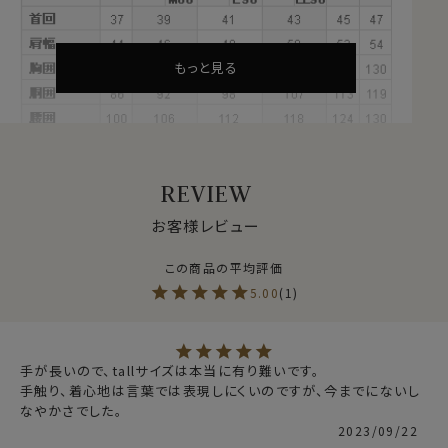
地区で創業した老舗梳毛生地メーカーです。
老舗でありながら最新機器を導入することによる生産の
効率化・オートメーション化を進め、高品質ながらコスト
もっと見る
パフォーマンスに優れた生地を開発・生産し続けている
革新的な生地メーカーです。
“伝統と革新”をキーワードにシャツを生産している
ozie│オジエでREDAのウール生地を使用したシャツを
REVIEW
生産したいと開発に至りました
お客様レビュー
●使用生地～REDA ACTIVE（レダ アクティブ）
REDAのウール生地の中のコレクションの一つ～REDA
5.00
1
ACTIVE TOROPICALというシャツ用に開発された、イ
タリア製のSUPER120’S高品質メリノウールを使用。
シャツ用に開発された高品質ウールであること、かつ高
機能なREDA ACTIVE TOROPICALをドレスシャツに
手が長いので、tallサイズは本当に有り難いです。

手触り、着心地は言葉では表現しにくいのですが、今までにないし
使うことでたくさんのメリットがあることがozieでシャツ
なやかさでした。
をご購入いただいている皆様と非常に親和性が高いと思
2023/09/22
い採用しました。