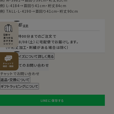
例）M-3982→首回り39cm・裄丈82cm
例）L-4184→首回り41cm・裄丈84cm
例）TALL-L-4190→首回り41cm・裄丈90cm
東京都
変更
本日
13時00分
までのご注文で
2026/08/08（土）
に
宅配便
でお届けします。
（※裄丈加工・刺繍がある場合は除く）
スタイル・サイズについて詳しく見る
商品についてのお問い合わせ
チャットでお問い合わせ
返品・交換について
ギフトラッピングについて
LINEに保存する