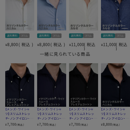
を使用しています。
今回はスムース編みの32ゲージジャージーコットンをチ
ョイスしました。
ややしっかりとした印象の肉厚で透け感が少なく、それで
いてソフト感・光沢感・伸縮性に優れたニット生地に仕上
がっています。
送料無料
スリム
送料無料
スリム
送料無料
スリム
送料無料
スリム
仕様表
8,800
税込
8,800
税込
11,000
税込
11,000
税込
¥
よく見るとワイシャツ仕様のニットシャツです。
¥
¥
¥
綿100％（80番手双糸）
見た目はワイシャツの定番生地ブロードのようで、表も裏
一緒に見られている商品
プレミアムコットン＝スーピマ綿
も凸凹感の無い非常に滑らかな肌触りの“スムース“で
素材
CORCORAN（コーコラン）
す。
icotoni di Albini＝
アルビニアイコットー二社紡績
素材名
ジャージーコットン（32Gスムース）
●ノーアイロンで、お手入れ楽
衿型
ホリゾンタルカラー(カッタウェイ)
素材として形態安定性が抜群です。
キーパー
なし
洗濯終了後は、すぐに洗濯機から取り出してしわを伸ば
前立て
裏前立て
し、ハンガーにかけて干すだけ。
後身頃
バックダーツ入り細身
これでアイロンがけは、ほぼ必要ありません。
【メンズ・ワイシャ
【メンズ・ワイシャ
【メンズ・ワイシャ
【メンズ・ワイシャ
ポケット
なし
ツ】スリムストレッ
ツ】スリムストレッ
ツ】スリムストレッ
ツ】スリムストレッ
たたんでも折りじわがつきづらく、しわになりにくいため、
チ・ノンアイロン・プ
チ・ノンアイロン・プ
チ・ノンアイロン・プ
チ・ノンアイロン・ド
柄
無地
出張や旅行にもおすすめです。
レミアムコットン・ニ
レミアムコットン・ニ
レミアムコットン・ニ
ライ・ニット・ホリゾ
7,700
7,700
7,700
8,800
¥
¥
¥
¥
(税込)
(税込)
(税込)
(税込)
ラウンドカット・アジャスタブル
ット・イタリアンカラ
ット・イタリアンカラ
ット・イタリアンカラ
ンタルカラー・カッタ
カフス