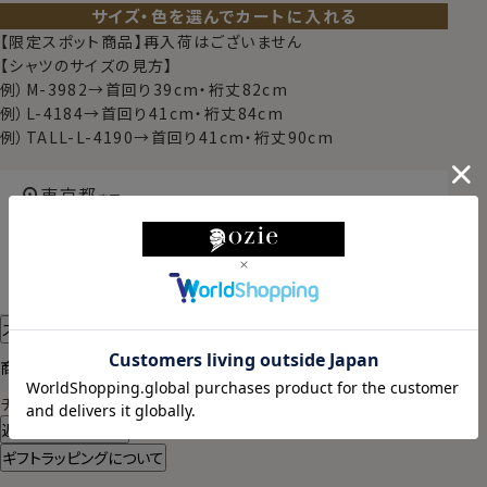
サイズ・色を選んでカートに入れる
【限定スポット商品】再入荷はございません
【シャツのサイズの見方】
例）M-3982→首回り39cm・裄丈82cm
例）L-4184→首回り41cm・裄丈84cm
例）TALL-L-4190→首回り41cm・裄丈90cm
東京都
変更
明日
13時00分
までのご注文で
2026/08/11（火）
に
宅配便
でお届けします。
（※裄丈加工・刺繍がある場合は除く）
スタイル・サイズについて詳しく見る
商品についてのお問い合わせ
チャットでお問い合わせ
返品・交換について
ギフトラッピングについて