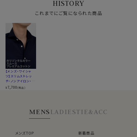
HISTORY
コンバーチブルカフス
ー・ボタンダウン・第
ー・ワイドカラー・第
ー・ワイドカラー・第
ウェイ
一ボタンあり・ポケ
一ボタンあり・ポケ
一ボタンあり・ポケ
衿高
前3.0cm 後4.3cm
●洗濯について
ット無し・SALE
これまでにご覧になられた商品
ット無し・SALE
ット無し・SALE
S-37・M-39･L-41･LL-43･3L-45･4L-47cm
ご家庭洗濯推奨（※必ず洗濯ネットを使用ください）
サイズJ
トールサイズ M-88・L-90・LL-90cm
クリーニングはお控えください（洗濯コースによっては、
スタイル
スリムフィット 細身
伸縮する場合があります）
生産国
中国
●スリムフィット
▼スポット商品につき再入荷はございませんのでご了承
ウエストを絞ったバックダーツ入りのスリムなスタイル。
ください
伸縮性と柔らかな感触が、体にフィットして快適でスタイ
【メンズ・ワイシャ
リッシュな着こなしができます。
ツ】スリムストレッ
ozieのラインナップでもっともスリムなシャツです。
チ・ノンアイロン・プ
レミアムコットン・ニ
7,700
¥
(税込)
ット・ホリゾンタルカ
着丈に関しては通常のozieのシャツよりも着丈をやや短
ラー・ポケット無し・
めに設定。
SALE
裾をパンツイン＆アウトの両々で着用できるよう生産しま
MENS
LADIES
TIE&ACC
した。
●コーディネートいろいろ、ホリゾンタルカラー
メンズTOP
新着商品