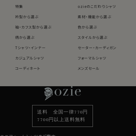
衿型は、衿の開き角度が大きく水平に近いホリゾンタル
特集
ozieのこだわりシャツ
カラー（カッタウェイ）。
アンタイドの時は、オープンカラーのようにきれいに衿が
衿型から選ぶ
素材・機能から選ぶ
開きます。
袖・カフス型から選ぶ
色から選ぶ
柄から選ぶ
スタイルから選ぶ
カジュアルはもちろん、スーツやジャケット・ネクタイと合
Tシャツ・インナー
セーター・カーディガン
わせてビジネスに、ストレッチ性があるのでゴルフやスポ
ーツに、広範囲にコーディネイトできる人気のソフトスト
カジュアルシャツ
フォーマルシャツ
レッチシャツです。
コーディネート
メンズセール
ネクタイをする場合は、素材感がおなじニットタイがおす
レディースTOP
ネクタイ・アクセサリーTOP
新着商品
新着商品
すめです。
特集
ネクタイ
素材・機能から選ぶ
ネクタイピン
80831
60701s
衿型から選ぶ
ポケットチーフ
袖・カフス型から選ぶ
カフスボタン
色から選ぶ
ベルト
柄から選ぶ
サスペンダー
送料 全国一律770円
スタイルから選ぶ
財布・名刺入れ
カジュアルシャツ
バッグ
7700円以上送料無料
定番シャツ
帽子
ストール・マフラー
グローブ