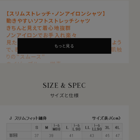
【スリムストレッチ・ノンアイロンシャツ】
動きやすいソフトストレッチシャツ
きちんと見えて着心地抜群
ノンアイロンでお手入れ楽々
見た目はワイシャツの定番生地ブロードのよう
もっと見る
で、表も裏も凸凹感の無い非常に滑らかな肌触
りの“スムース“
ネイビーブルー 紺青
【 ストレッチ 】【 ノンアイロン 】【 ソフト 】
【 スリムフィット 】【 プレミアムコットン 】
SIZE & SPEC
【 綿100％・80番手双糸 】
【 ニット・スムース 】
サイズと仕様
【 ホリゾンタルカラー/カッタウェイ 】
【 ポケット無し 】【 長袖 】
●ソフト＆ストレッチでノンストレス
サラッとした肌ざわりと柔らかな着心地。
ナチュラルなストレッチが、動きやすい。