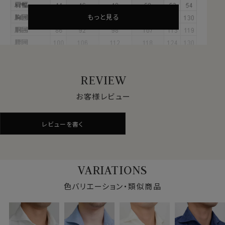
見た目はきちんと見えてスマート、だけど着心地は楽でリ
ラックス。
もっと見る
オールシーズン快適なストレスフリーのシャツ。
サラッとした肌ざわりとソフト感が心地いい、やみつきに
なる新感覚ノーストレスシャツです。
REVIEW
●高級スーピマ綿＝CORCORAN（コーコラン）
+ALBINI紡績の糸を使用
お客様レビュー
繊維の長さが通常より長い綿（詳しくは繊維の長さが
28.6mm以上の原綿）を超長綿といいます。
レビューを書く
超長綿は世界の綿生産量のたった3％しかない希少性の
高いプレミアムコットンです。
その中の1種類がアメリカ南西部が産地のスーピマ綿で
す。
VARIATIONS
このシャツにはスーピマ綿の中でより厳選された高級ス
色バリエーション・類似商品
ーピマ綿＝CORCORAN（コーコラン）のみを使用して、
高級生地で有名なイタリアはALBINI（アルビニ）の関連
会社アルビニアイコットー二社で紡績した高級ニット糸