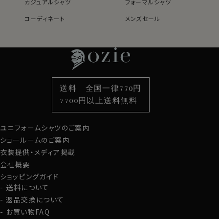
カジュアルシャツ
フォーマルシャツ
コーディネート
メンズセール
レディースTOP
ネクタイ・アクセサリーTOP
新着商品
新着商品
特集
ネクタイ
素材・機能から選ぶ
ネクタイピン
衿型から選ぶ
ポケットチーフ
袖・カフス型から選ぶ
カフスボタン
色から選ぶ
ベルト
柄から選ぶ
サスペンダー
送料 全国一律770円
スタイルから選ぶ
財布・名刺入れ
カジュアルシャツ
バッグ
7700円以上送料無料
定番シャツ
帽子
ストール・マフラー
ユニフォームシャツのご案内
グローブ
ショールームのご案内
衣装提供・メディア掲載
会社概要
ショッピングガイド
送料について
返品交換について
お買い物FAQ