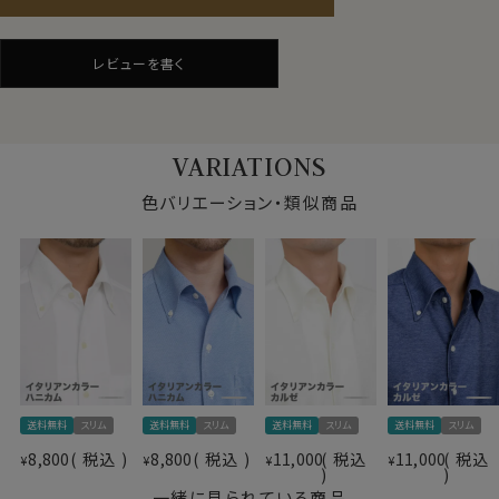
ョイスしました。
ややしっかりとした印象の肉厚で透け感が少なく、それで
レビューを書く
いてソフト感・光沢感・伸縮性に優れたニット生地に仕上
がっています。
仕様表
綿100％（80番手双糸）
よく見るとワイシャツ仕様のニットシャツです。
VARIATIONS
プレミアムコットン＝スーピマ綿
見た目はワイシャツの定番生地ブロードのようで、表も裏
素材
CORCORAN（コーコラン）
も凸凹感の無い非常に滑らかな肌触りの“スムース“で
色バリエーション・類似商品
icotoni di Albini＝
す。
アルビニアイコットー二社紡績
素材名
ジャージーコットン（32Gスムース）
イタリアンカラー（ワンピースカラー）
●ノーアイロンで、お手入れ楽
衿型
ボタンダウン
素材として形態安定性が抜群です。
キーパー
なし
洗濯終了後は、すぐに洗濯機から取り出してしわを伸ば
前立て
裏前立て
し、ハンガーにかけて干すだけ。
後身頃
バックダーツ入り細身
これでアイロンがけは、ほぼ必要ありません。
ポケット
なし
たたんでも折りじわがつきづらく、しわになりにくいため、
送料無料
スリム
送料無料
スリム
送料無料
スリム
送料無料
スリム
柄
無地
出張や旅行にもおすすめです。
ラウンドカット・アジャスタブル
8,800
税込
8,800
税込
11,000
税込
11,000
税込
¥
¥
¥
¥
カフス
コンバーチブルカフス
一緒に見られている商品