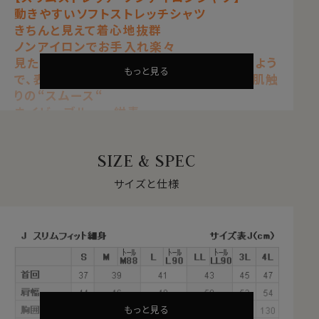
動きやすいソフトストレッチシャツ
きちんと見えて着心地抜群
ノンアイロンでお手入れ楽々
見た目はワイシャツの定番生地ブロードのよう
もっと見る
で、表も裏も凸凹感の無い非常に滑らかな肌触
りの“スムース“
ネイビーブルー 紺青
【 ストレッチ 】【 ノンアイロン 】【 ソフト 】
【 スリムフィット 】【 プレミアムコットン 】
SIZE & SPEC
【 綿100％・80番手双糸 】
【 ニット・スムース 】
サイズと仕様
【 イタリアンカラー/第一ボタンあり 】
【 ボタンダウン 】【 ポケット無し 】
【 長袖 】
●ソフト＆ストレッチでノンストレス
サラッとした肌ざわりと柔らかな着心地。
ナチュラルなストレッチが、動きやすい。
見た目はきちんと見えてスマート、だけど着心地は楽でリ
もっと見る