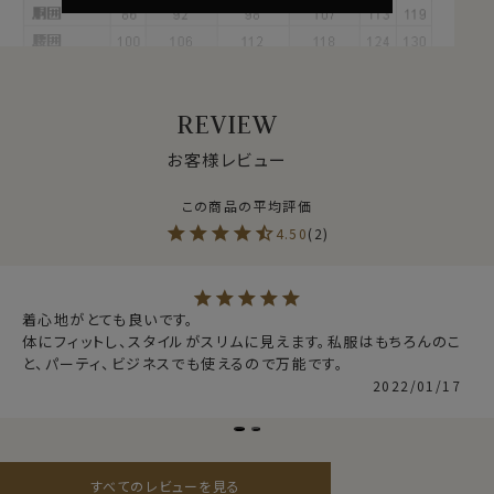
ラックス。
オールシーズン快適なストレスフリーのシャツ。
サラッとした肌ざわりとソフト感が心地いい、やみつきに
なる新感覚ノーストレスシャツです。
REVIEW
●高級スーピマ綿＝CORCORAN（コーコラン）
お客様レビュー
+ALBINI紡績の糸を使用
繊維の長さが通常より長い綿（詳しくは繊維の長さが
28.6mm以上の原綿）を超長綿といいます。
4.50
2
超長綿は世界の綿生産量のたった3％しかない希少性の
高いプレミアムコットンです。
その中の1種類がアメリカ南西部が産地のスーピマ綿で
着心地がとても良いです。

す。
体にフィットし、スタイルがスリムに見えます。私服はもちろんのこ
と、パーティ、ビジネスでも使えるので万能です。
このシャツにはスーピマ綿の中でより厳選された高級ス
2022/01/17
ーピマ綿＝CORCORAN（コーコラン）のみを使用して、
高級生地で有名なイタリアはALBINI（アルビニ）の関連
会社アルビニアイコットー二社で紡績した高級ニット糸
を使用しています。
すべてのレビューを見る
今回はスムース編みの32ゲージジャージーコットンをチ