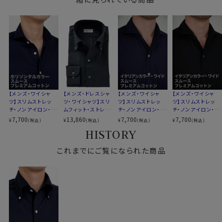
衿高
後4.2cm
●洗濯について
S-37・M-39･L-41･LL-43･3L-45･4L-47cm
ご家庭洗濯推奨（※必ず洗濯ネットを使用ください）
サイズJ
トールサイズ M-88・L-90・LL-90cm
クリーニングはお控えください（洗濯コースによっては、
スタイル
スリムフィット 細身
伸縮する場合があります）
生産国
中国
●スリムフィット
▼スポット商品につき再入荷はございませんのでご了承
ウエストを絞ったバックダーツ入りのスリムなスタイル。
ください
伸縮性と柔らかな感触が、体にフィットして快適でスタイ
【メンズ・ワイシャ
【メンズ・ドレスシャ
【メンズ・ワイシャ
【メンズ・ワイシャ
ツ】スリムストレッ
ツ・ワイシャツ】スリ
ツ】スリムストレッ
ツ】スリムストレッ
リッシュな着こなしができます。
チ・ノンアイロン・プ
ムフィット・ストレッ
チ・ノンアイロン・プ
チ・ノンアイロン・プ
ozieのラインナップでもっともスリムなシャツです。
レミアムコットン・ニ
チ・メリノウール・イ
レミアムコットン・ニ
レミアムコットン・ニ
7,700
13,860
7,700
7,700
¥
¥
¥
¥
(税込)
(税込)
(税込)
(税込)
ット・ホリゾンタルカ
タリア製生地・イー
ット・イタリアンカラ
ット・イタリアンカラ
HISTORY
ラー・ポケット無し・
ジーケア・イタリア
ー・ワイドカラー・第
ー・ワイドカラー・第
着丈に関しては通常のozieのシャツよりも着丈をやや短
SALE
ンカラー・ボタンダ
一ボタンあり・ポケ
一ボタンあり・ポケ
めに設定。
これまでにご覧になられた商品
ウン・第一ボタンあ
ット無し・SALE
ット無し・SALE
り・ポケット無し・SA
裾をパンツイン＆アウトの両々で着用できるよう生産しま
LE
した。
●コーディネートいろいろ、イタリアンカラー＆ボタンダ
ウン