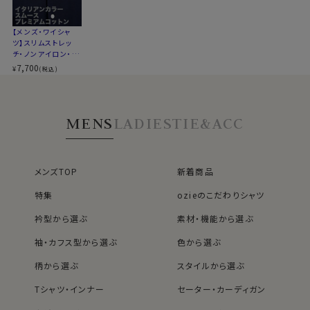
衿開きのきれいなノータイ専用オープンカラーのイタリア
ンカラー＆ボタンダウン
【メンズ・ワイシャ
ツ】スリムストレッ
チ・ノンアイロン・プ
カジュアルはもちろん、スーツやジャケット・ネクタイと合
レミアムコットン・ニ
7,700
¥
(税込)
ット・イタリアンカラ
わせてビジネスに、ストレッチ性があるのでゴルフやスポ
ー・ボタンダウン・第
ーツに、広範囲にコーディネイトできる人気のソフトスト
一ボタンあり・ポケ
レッチシャツです。
ット無し・SALE
MENS
LADIES
TIE&ACC
80831
60701s
メンズTOP
新着商品
特集
ozieのこだわりシャツ
衿型から選ぶ
素材・機能から選ぶ
袖・カフス型から選ぶ
色から選ぶ
柄から選ぶ
スタイルから選ぶ
Tシャツ・インナー
セーター・カーディガン