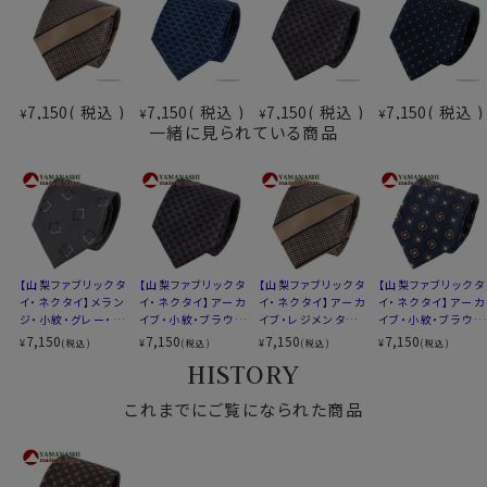
アーカイブ・・・約100年ほど前に作られた柄を元に、現代
風に再構築した柄。
ビンテージ風でありながらモダンな印象。
ー山梨ネクタイを選ぶ理由ー
7,150
税込
7,150
税込
7,150
税込
7,150
税込
¥
¥
¥
¥
伝統と革新が織り成すデザイン
一緒に見られている商品
最高級の国産シルク
国内外での高い信頼
是非、この機会に「山梨ネクタイ」をお試しください。
あなたのスタイルを一段と格調高く魅力的にします。
【山梨ファブリックタ
【山梨ファブリックタ
【山梨ファブリックタ
【山梨ファブリックタ
イ・ネクタイ】メラン
イ・ネクタイ】アーカ
イ・ネクタイ】アーカ
イ・ネクタイ】アーカ
素材
シルク100％
ジ・小紋・グレー・日
イブ・小紋・ブラウ
イブ・レジメンタル・
イブ・小紋・ブラウ
柄
小紋
本製
ン・日本製
ブラウン・日本製
ン・日本製
7,150
7,150
7,150
7,150
¥
¥
¥
¥
(税込)
(税込)
(税込)
(税込)
色
ブラウン 茶色
HISTORY
大検幅
約 8.0cm
これまでにご覧になられた商品
長さ
約 145cm
生産国
日本
生地
山梨ファブリック