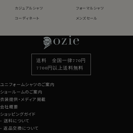
カジュアルシャツ
フォーマルシャツ
コーディネート
メンズセール
レディースTOP
ネクタイ・アクセサリーTOP
新着商品
新着商品
特集
ネクタイ
素材・機能から選ぶ
ネクタイピン
衿型から選ぶ
ポケットチーフ
袖・カフス型から選ぶ
カフスボタン
色から選ぶ
ベルト
柄から選ぶ
サスペンダー
送料 全国一律770円
スタイルから選ぶ
財布・名刺入れ
カジュアルシャツ
バッグ
7700円以上送料無料
定番シャツ
帽子
ストール・マフラー
ユニフォームシャツのご案内
グローブ
ショールームのご案内
衣装提供・メディア掲載
会社概要
ショッピングガイド
送料について
返品交換について