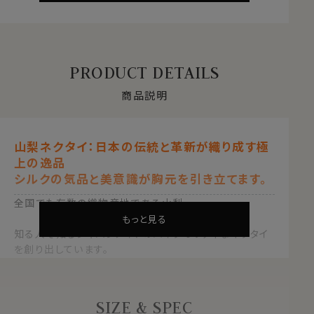
PRODUCT DETAILS
商品説明
山梨ネクタイ：日本の伝統と革新が織り成す極
上の逸品
シルクの気品と美意識が胸元を引き立てます。
全国でも有数の織物産地である山梨。
もっと見る
知る人ぞ知るジャパンメイドのハイクオリティなネクタイ
を創り出しています。
日本の伝統と革新の結晶「山梨ネクタイ」は、大正時代か
ら続く山梨機屋(はたや)が贈る、極上の一本です。
SIZE & SPEC
●歴史とデザイン