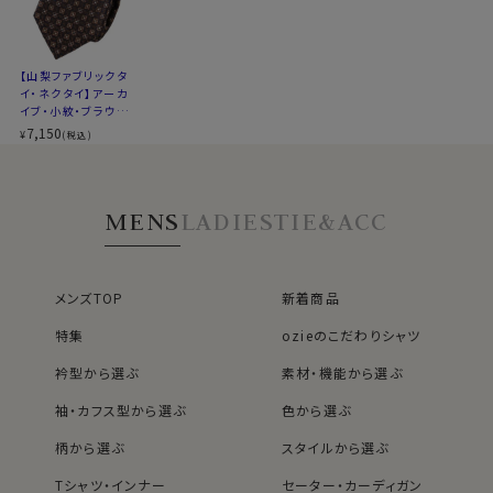
アーカイブ
生地の
約100年ほど前に作られた柄を元に、現代
特徴
風に再構築した柄。ビンテージ風でありな
【山梨ファブリックタ
イ・ネクタイ】アーカ
がらモダンな印象。
イブ・小紋・ブラウ
※商品により長さに多少の差があります
ン・日本製
7,150
¥
(税込)
※商品により柄の出方に差があります
※スポット商品につき再入荷はございません
※３本よりどりの対象ではございません
MENS
LADIES
TIE&ACC
メンズTOP
新着商品
特集
ozieのこだわりシャツ
衿型から選ぶ
素材・機能から選ぶ
袖・カフス型から選ぶ
色から選ぶ
柄から選ぶ
スタイルから選ぶ
40912
Tシャツ・インナー
セーター・カーディガン