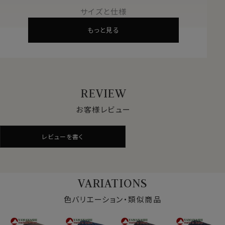
200年の織物資料をもとに、時代に合ったデザインを提
サイズと仕様
供。
もっと見る
他ブランドからのデザイン依頼も多く、優れた品質が世界
的に認められています。
●最高級国産シルク
養蚕業に始まる長い歴史。
糸作り・染色・織り・縫製まで、全てを国内で手掛けるメ
REVIEW
イドインジャパンの逸品です。
お客様レビュー
●熟練職人の技術
厳格な品質管理と新技術の探求。
レビューを書く
熟練の職人が手を加えたネクタイは随一の美しさです。
●日常に芸術を
シルクのしなやかさと艶やかさ、精緻なデザインがあな
VARIATIONS
たの胸元を引き立てます。
ビジネスからカジュアルまで幅広く活躍。
色バリエーション・類似商品
●生地の特徴