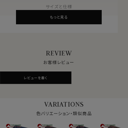
200年の織物資料をもとに、時代に合ったデザインを提
サイズと仕様
供。
もっと見る
他ブランドからのデザイン依頼も多く、優れた品質が世界
的に認められています。
●最高級国産シルク
養蚕業に始まる長い歴史。
糸作り・染色・織り・縫製まで、全てを国内で手掛けるメ
REVIEW
イドインジャパンの逸品です。
お客様レビュー
●熟練職人の技術
厳格な品質管理と新技術の探求。
レビューを書く
熟練の職人が手を加えたネクタイは随一の美しさです。
●日常に芸術を
シルクのしなやかさと艶やかさ、精緻なデザインがあな
VARIATIONS
たの胸元を引き立てます。
ビジネスからカジュアルまで幅広く活躍。
色バリエーション・類似商品
●生地の特徴