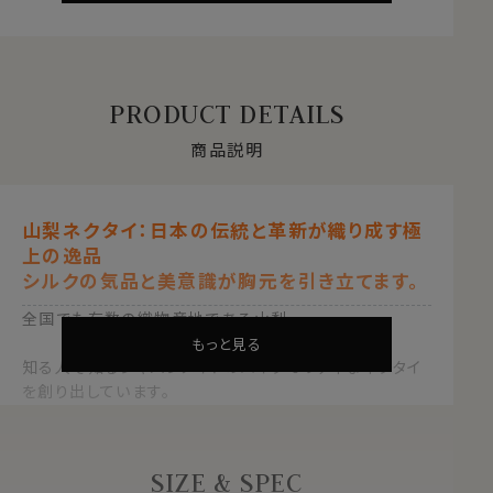
PRODUCT DETAILS
商品説明
山梨ネクタイ：日本の伝統と革新が織り成す極
上の逸品
シルクの気品と美意識が胸元を引き立てます。
全国でも有数の織物産地である山梨。
もっと見る
知る人ぞ知るジャパンメイドのハイクオリティなネクタイ
を創り出しています。
日本の伝統と革新の結晶「山梨ネクタイ」は、大正時代か
ら続く山梨機屋(はたや)が贈る、極上の一本です。
SIZE & SPEC
●歴史とデザイン