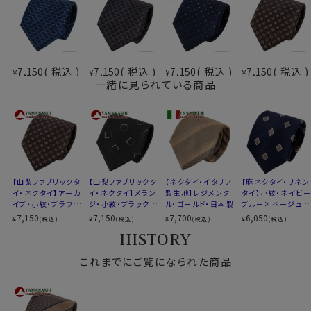
アーカイブ・・・約100年ほど前に作られた柄を元に、現代
風に再構築した柄。
ビンテージ風でありながらモダンな印象。
ー山梨ネクタイを選ぶ理由ー
7,150
税込
7,150
税込
7,150
税込
7,150
税込
¥
¥
¥
¥
伝統と革新が織り成すデザイン
一緒に見られている商品
最高級の国産シルク
国内外での高い信頼
是非、この機会に「山梨ネクタイ」をお試しください。
あなたのスタイルを一段と格調高く魅力的にします。
【山梨ファブリックタ
【山梨ファブリックタ
【ネクタイ・イタリア
【麻ネクタイ・リネン
イ・ネクタイ】アーカ
イ・ネクタイ】メラン
製生地】レジメンタ
タイ】小紋・ネイビー
素材
シルク100％
イブ・小紋・ブラウ
ジ・小紋・ブラック・
ル・ゴールド・日本製
ブルー×ベージュ・
柄
レジメンタル
ン・日本製
日本製
日本製
7,150
7,150
7,700
6,050
¥
¥
¥
¥
(税込)
(税込)
(税込)
(税込)
色
ブラウン 茶色
HISTORY
大検幅
約 8.0cm
これまでにご覧になられた商品
長さ
約 145cm
生産国
日本
生地
山梨ファブリック