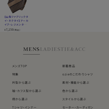
アーカイブ
生地の
約100年ほど前に作られた柄を元に、現代
特徴
風に再構築した柄。ビンテージ風でありな
【山梨ファブリックタ
イ・ネクタイ】アーカ
がらモダンな印象。
イブ・レジメンタル・
※商品により長さに多少の差があります
ブラウン・日本製
7,150
¥
(税込)
※商品により柄の出方に差があります
※スポット商品につき再入荷はございません
※３本よりどりの対象ではございません
MENS
LADIES
TIE&ACC
メンズTOP
新着商品
特集
ozieのこだわりシャツ
衿型から選ぶ
素材・機能から選ぶ
袖・カフス型から選ぶ
色から選ぶ
柄から選ぶ
スタイルから選ぶ
40912
Tシャツ・インナー
セーター・カーディガン