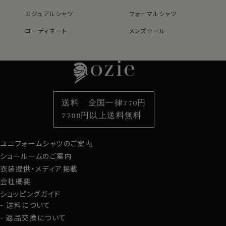
カジュアルシャツ
フォーマルシャツ
コーディネート
メンズセール
レディースTOP
ネクタイ・アクセサリーTOP
新着商品
新着商品
特集
ネクタイ
素材・機能から選ぶ
ネクタイピン
衿型から選ぶ
ポケットチーフ
袖・カフス型から選ぶ
カフスボタン
色から選ぶ
ベルト
柄から選ぶ
サスペンダー
送料 全国一律770円
スタイルから選ぶ
財布・名刺入れ
カジュアルシャツ
バッグ
7700円以上送料無料
定番シャツ
帽子
ストール・マフラー
ユニフォームシャツのご案内
グローブ
ショールームのご案内
衣装提供・メディア掲載
会社概要
ショッピングガイド
送料について
返品交換について