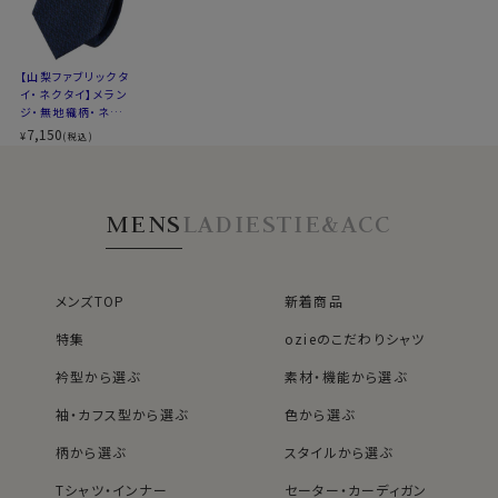
メランジ
生地の特
木調・霜降り調。クラシカルで落ち着いた
徴
印象。
【山梨ファブリックタ
※商品により長さに多少の差があります
イ・ネクタイ】メラン
※商品により柄の出方に差があります
ジ・無地織柄・ネイ
※スポット商品につき再入荷はございません
ビーブルー・日本製
7,150
¥
(税込)
※３本よりどりの対象ではございません
MENS
LADIES
TIE&ACC
メンズTOP
新着商品
特集
ozieのこだわりシャツ
衿型から選ぶ
素材・機能から選ぶ
40912
袖・カフス型から選ぶ
色から選ぶ
柄から選ぶ
スタイルから選ぶ
Tシャツ・インナー
セーター・カーディガン