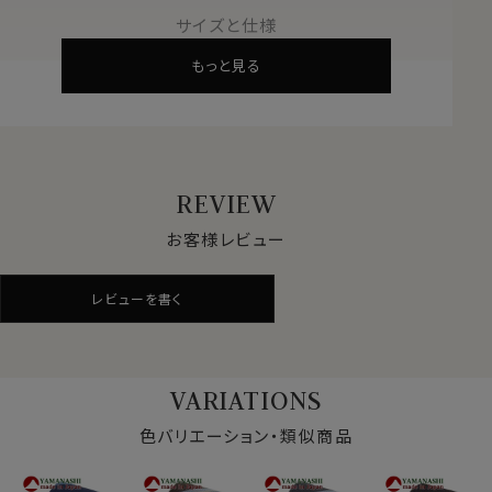
200年の織物資料をもとに、時代に合ったデザインを提
サイズと仕様
供。
もっと見る
他ブランドからのデザイン依頼も多く、優れた品質が世界
的に認められています。
●最高級国産シルク
養蚕業に始まる長い歴史。
糸作り・染色・織り・縫製まで、全てを国内で手掛けるメ
REVIEW
イドインジャパンの逸品です。
お客様レビュー
●熟練職人の技術
厳格な品質管理と新技術の探求。
レビューを書く
熟練の職人が手を加えたネクタイは随一の美しさです。
●日常に芸術を
シルクのしなやかさと艶やかさ、精緻なデザインがあな
VARIATIONS
たの胸元を引き立てます。
ビジネスからカジュアルまで幅広く活躍。
色バリエーション・類似商品
●生地の特徴