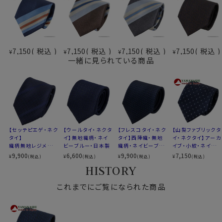
メランジ・・・木調・霜降りのように見える柄。シャリ感が
あり、クラシカルで落ち着いた印象。
ー山梨ネクタイを選ぶ理由ー
伝統と革新が織り成すデザイン
7,150
税込
7,150
税込
7,150
税込
7,150
税込
¥
¥
¥
¥
最高級の国産シルク
一緒に見られている商品
国内外での高い信頼
是非、この機会に「山梨ネクタイ」をお試しください。
あなたのスタイルを一段と格調高く魅力的にします。
素材
シルク100％
【セッテピエゲ・ネク
【ウールタイ・ネクタ
【フレスコタイ・ネク
【山梨ファブリックタ
タイ】
イ】無地織柄・ネイ
タイ】西陣織・無地
イ・ネクタイ】アーカ
柄
無地織柄
織柄無地レジメンタ
ビーブルー・日本製
織柄・ネイビーブル
イブ・小紋・ネイビー
ル・ネイビーブルー
ー・日本製
ブルー・日本製
9,900
色
ネイビーブルー 紺青
6,600
9,900
7,150
¥
¥
¥
¥
(税込)
(税込)
(税込)
(税込)
1・日本製
HISTORY
大検幅
約 8.0cm
長さ
約 145cm
これまでにご覧になられた商品
生産国
日本
生地
山梨ファブリック