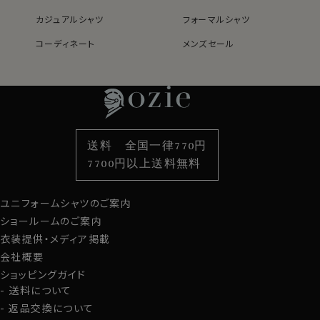
カジュアルシャツ
フォーマルシャツ
コーディネート
メンズセール
レディースTOP
ネクタイ・アクセサリーTOP
新着商品
新着商品
特集
ネクタイ
素材・機能から選ぶ
ネクタイピン
衿型から選ぶ
ポケットチーフ
袖・カフス型から選ぶ
カフスボタン
色から選ぶ
ベルト
柄から選ぶ
サスペンダー
送料 全国一律770円
スタイルから選ぶ
財布・名刺入れ
カジュアルシャツ
バッグ
7700円以上送料無料
定番シャツ
帽子
ストール・マフラー
ユニフォームシャツのご案内
グローブ
ショールームのご案内
衣装提供・メディア掲載
会社概要
ショッピングガイド
送料について
返品交換について