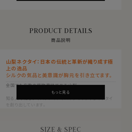
PRODUCT DETAILS
商品説明
山梨ネクタイ：日本の伝統と革新が織り成す極
上の逸品
シルクの気品と美意識が胸元を引き立てます。
全国でも有数の織物産地である山梨。
もっと見る
知る人ぞ知るジャパンメイドのハイクオリティなネクタイ
を創り出しています。
日本の伝統と革新の結晶「山梨ネクタイ」は、大正時代か
ら続く山梨機屋(はたや)が贈る、極上の一本です。
SIZE & SPEC
●歴史とデザイン