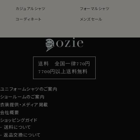
カジュアルシャツ
フォーマルシャツ
コーディネート
メンズセール
レディースTOP
ネクタイ・アクセサリーTOP
新着商品
新着商品
特集
ネクタイ
素材・機能から選ぶ
ネクタイピン
衿型から選ぶ
ポケットチーフ
袖・カフス型から選ぶ
カフスボタン
色から選ぶ
ベルト
柄から選ぶ
サスペンダー
送料 全国一律770円
スタイルから選ぶ
財布・名刺入れ
カジュアルシャツ
バッグ
7700円以上送料無料
定番シャツ
帽子
ストール・マフラー
ユニフォームシャツのご案内
グローブ
ショールームのご案内
衣装提供・メディア掲載
会社概要
ショッピングガイド
送料について
返品交換について