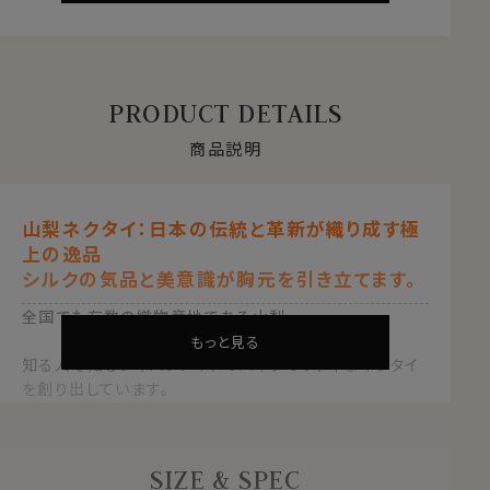
PRODUCT DETAILS
商品説明
山梨ネクタイ：日本の伝統と革新が織り成す極
上の逸品
シルクの気品と美意識が胸元を引き立てます。
全国でも有数の織物産地である山梨。
もっと見る
知る人ぞ知るジャパンメイドのハイクオリティなネクタイ
を創り出しています。
日本の伝統と革新の結晶「山梨ネクタイ」は、大正時代か
ら続く山梨機屋(はたや)が贈る、極上の一本です。
SIZE & SPEC
●歴史とデザイン