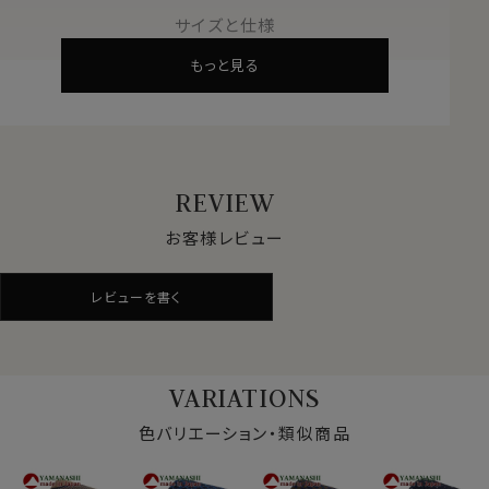
200年の織物資料をもとに、時代に合ったデザインを提
サイズと仕様
供。
もっと見る
他ブランドからのデザイン依頼も多く、優れた品質が世界
的に認められています。
●最高級国産シルク
養蚕業に始まる長い歴史。
糸作り・染色・織り・縫製まで、全てを国内で手掛けるメ
REVIEW
イドインジャパンの逸品です。
お客様レビュー
●熟練職人の技術
厳格な品質管理と新技術の探求。
レビューを書く
熟練の職人が手を加えたネクタイは随一の美しさです。
●日常に芸術を
シルクのしなやかさと艶やかさ、精緻なデザインがあな
VARIATIONS
たの胸元を引き立てます。
ビジネスからカジュアルまで幅広く活躍。
色バリエーション・類似商品
●生地の特徴