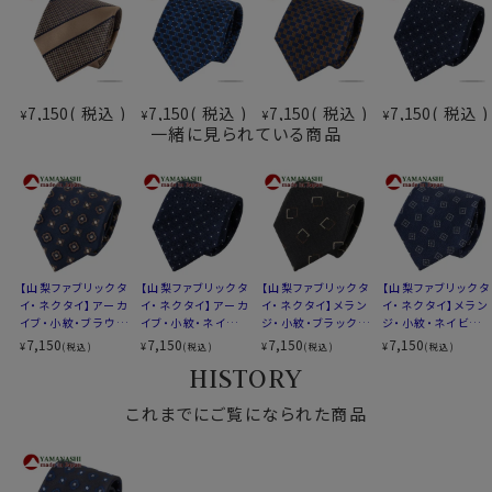
アーカイブ・・・約100年ほど前に作られた柄を元に、現代
風に再構築した柄。
ビンテージ風でありながらモダンな印象。
ー山梨ネクタイを選ぶ理由ー
7,150
税込
7,150
税込
7,150
税込
7,150
税込
¥
¥
¥
¥
伝統と革新が織り成すデザイン
一緒に見られている商品
最高級の国産シルク
国内外での高い信頼
是非、この機会に「山梨ネクタイ」をお試しください。
あなたのスタイルを一段と格調高く魅力的にします。
【山梨ファブリックタ
【山梨ファブリックタ
【山梨ファブリックタ
【山梨ファブリックタ
イ・ネクタイ】アーカ
イ・ネクタイ】アーカ
イ・ネクタイ】メラン
イ・ネクタイ】メラン
素材
シルク100％
イブ・小紋・ブラウ
イブ・小紋・ネイビー
ジ・小紋・ブラック・
ジ・小紋・ネイビー
柄
小紋
ン・日本製
ブルー・日本製
日本製
ブルー・日本製
7,150
7,150
7,150
7,150
¥
¥
¥
¥
(税込)
(税込)
(税込)
(税込)
色
ネイビーブルー 紺青
HISTORY
大検幅
約 8.0cm
これまでにご覧になられた商品
長さ
約 145cm
生産国
日本
生地
山梨ファブリック