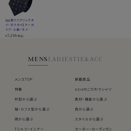
アーカイブ
生地の
約100年ほど前に作られた柄を元に、現代
特徴
風に再構築した柄。ビンテージ風でありな
【山梨ファブリックタ
イ・ネクタイ】アーカ
がらモダンな印象。
イブ・小紋・ネイビー
※商品により長さに多少の差があります
ブルー・日本製
7,150
¥
(税込)
※商品により柄の出方に差があります
※スポット商品につき再入荷はございません
※３本よりどりの対象ではございません
MENS
LADIES
TIE&ACC
メンズTOP
新着商品
特集
ozieのこだわりシャツ
衿型から選ぶ
素材・機能から選ぶ
袖・カフス型から選ぶ
色から選ぶ
柄から選ぶ
スタイルから選ぶ
40912
Tシャツ・インナー
セーター・カーディガン