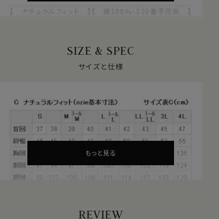
【 ナチュラルフィット 】【 綿100％・120番手双糸 】
【 プレミアムファブリック 】
【 プレミアムコットン 】【 イージーケア 】
【 イタリアンカラー/スキッパータイプ 】
SIZE & SPEC
【 ボタンダウン 】【 第一ボタン無し 】
【 ポケット無し 】【 長袖 】
サイズと仕様
●スーピマ綿とは？
繊維の長さが通常より長い綿（詳しくは繊維の長さが
28.6mm以上の原綿）を
超長綿
といいます。
超長綿は世界の綿生産量のたった3％しかない希少性の
高いプレミアムコットンです。
その中の1種類がアメリカ南西部が産地の
スーピマ綿
で
す。
もっと見る
REVIEW