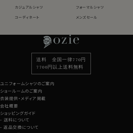
カジュアルシャツ
フォーマルシャツ
コーディネート
メンズセール
レディースTOP
ネクタイ・アクセサリーTOP
新着商品
新着商品
特集
ネクタイ
素材・機能から選ぶ
ネクタイピン
衿型から選ぶ
ポケットチーフ
袖・カフス型から選ぶ
カフスボタン
色から選ぶ
ベルト
柄から選ぶ
サスペンダー
送料 全国一律770円
スタイルから選ぶ
財布・名刺入れ
カジュアルシャツ
バッグ
7700円以上送料無料
定番シャツ
帽子
ストール・マフラー
ユニフォームシャツのご案内
グローブ
ショールームのご案内
衣装提供・メディア掲載
会社概要
ショッピングガイド
送料について
返品交換について