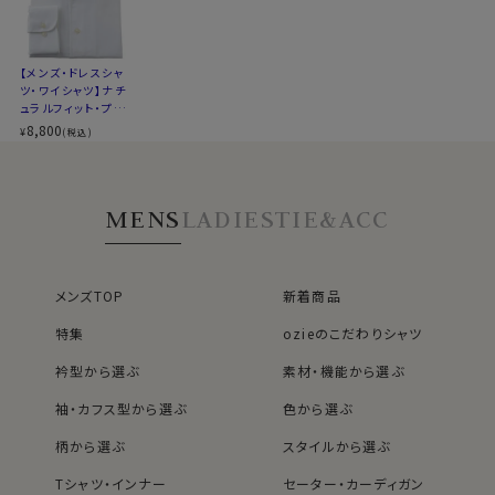
▼スポット商品につき再入荷はございませんのでご了承
う。
ください
WEBミーティングの画面映えも抜群です！
▼ナチュラルフィットとは？
【メンズ・ドレスシャ
後ろ身頃にダーツを入れて、ウエスト部分をやや絞ったス
また結婚式の二次会等ノーネクタイで臨むフォーマルや
ツ・ワイシャツ】ナチ
タイルです。
パーティーシーンに特におすすめです。
ュラルフィット・プレ
適度に絞ったウエストラインは細すぎず、それでいてダボ
ミアムコットン120
アクセントとして首周りにアスコットタイなどを巻くと、よ
8,800
¥
(税込)
番手双糸・イージー
つきのないシルエット。
りいっそうエレガンス度UPです。
ケア・イタリアンカラ
着心地を考え、細いだけのシャツとは一線を画したつくり
ダーク系のアイテムとあわせてモノトーンでコーディネー
ー・ボタンダウン・ス
キッパー・第一ボタ
になっています。
トするのがおすすめです。
MENS
LADIES
TIE&ACC
ン無し・ポケット無し
※43cm（LL）・45cm（3L）・47cm(4L)サイズにおいて
は絞りを若干ゆるくしております。 細さを気にせず一般的
なサイズと同じ感覚でお選びください。
カフス部分はコンバーチブルカフスになっておりますの
メンズTOP
新着商品
で、カフスボタンもご利用いただけます。
特集
ozieのこだわりシャツ
S-37～LL-43・3L-45･4L-47cm / トールM-88・L-90・
衿型から選ぶ
素材・機能から選ぶ
LL-90cm・全１２サイズにてご用意。(サイズ表C)
袖・カフス型から選ぶ
色から選ぶ
スポット商品につき再入荷はございませんのでご了承く
ださい。
柄から選ぶ
スタイルから選ぶ
41114
Tシャツ・インナー
セーター・カーディガン