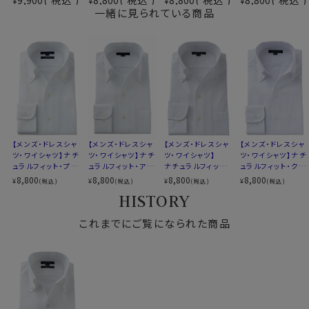
¥
¥
¥
¥
イージーケア
産しました。
一緒に見られている商品
素材名
ツイル
イタリアンカラー（ワンピースカラー）
衿型
スキッパータイプ
●スキッパータイプのイタリアンカラーシャツ
ボタンダウン
このシャツは衿と前立ての裏部分がオープンカラーのよ
キーパー
なし
うに縫い目がなく、1枚の生地でつながって出来ている、
前立て
裏前立て
衿開きのいいノーネクタイ専用シャツ。
後身頃
バックダーツ入り
衿がきれいに開くように第2ボタンの位置を少し下げてい
ポケット
ポケットなし
ます。
柄
織柄無地
【メンズ・ドレスシャ
【メンズ・ドレスシャ
【メンズ・ドレスシャ
【メンズ・ドレスシャ
ラウンドカット
ツ・ワイシャツ】ナチ
ツ・ワイシャツ】ナチ
ツ・ワイシャツ】
ツ・ワイシャツ】ナチ
さらに一番上にボタンのないスキッパータイプにて生産。
ュラルフィット・プレ
ュラルフィット・アイ
ナチュラルフィット・
ュラルフィット・クー
カフス
アジャスタブル
衿高をやや高くすることにより、より一層衿のロールが大
ミアムコットン120
スコットン・プレミア
プレミアムコットン・
ルマックス・オールシ
8,800
8,800
8,800
8,800
¥
¥
¥
¥
(税込)
(税込)
(税込)
(税込)
コンバーチブルカフス
番手双糸・イージー
ムコットン・イージ
からみ織り・イタリ
ーズン・ドライ・形態
きく出るよう、また衿元がよりきれいに開くように仕上げ
HISTORY
衿高
後5.0cm
ケア・オックスフォー
ーケア・イタリアンカ
アンカラー・ボタン
安定・イタリアンカ
ました。
ド・イタリアンカラ
ラー・ボタンダウン・
ダウン・スキッパー・
ラー・ボタンダウン・
S-37～LL-43・3L-45･4L-47cm
ー・ボタンダウン・ス
これまでにご覧になられた商品
スキッパー・第一ボ
第一ボタン無し
スキッパー・第一ボ
サイズC
トールM-88・L-90・LL-90cm
キッパー・第一ボタ
タン無し
タン無し
ン無し・ポケット無し
全１２サイズ
ノーネクタイ専用のややカジュアル度の高い商品であり
スタイル
ナチュラルフィット
ながら、非常にエレガントなシャツです。
生産国
中国
ノーネクタイのビジカジスタイルや、在宅・出勤といった
テレワークスタイルにうってつけのシャツといえるでしょ