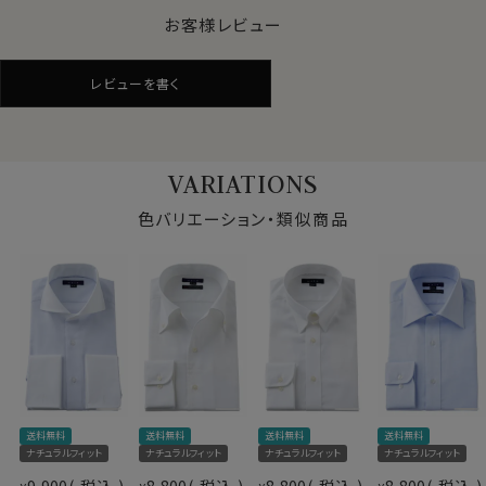
お客様レビュー
●イージーケア加工付き
綿100％の高番手(細い糸)を用している素材の特性上、
洗濯後にしわが残るのは致し方ありません。
レビューを書く
しかしながら、この生地には綿特有のソフト感や素材感
をいかした上でイージーケア加工を施してあるのでアイ
ロンがけが非常に楽！
アイロンが滑るようにかかり、シワを伸ばしやすくなりま
VARIATIONS
す。
色バリエーション・類似商品
さらに綿特有のソフト感や素材感をよりアップさせたうえ
で、イージーケアの機能を高めるべく、液体アンモニア処
理をしたうえでイージーケア加工を施しました。
結果、光沢感・ソフト感にあふれ着心地のいい、その上洗
濯後のお手入れが楽といった、相反する事象を併せ持っ
た上質シャツに仕上がりました。
仕様表
●ポケット無し
送料無料
送料無料
送料無料
送料無料
綿100％（120番手双糸）
ドレッシーで洗練されたスマートシャツスタイル。
ナチュラルフィット
ナチュラルフィット
ナチュラルフィット
ナチュラルフィット
素材
プレミアムコットン＝スーピマ綿
欧米ではドレスシャツの標準であるポケットなしにて生
9,900
税込
8,800
税込
8,800
税込
8,800
税込