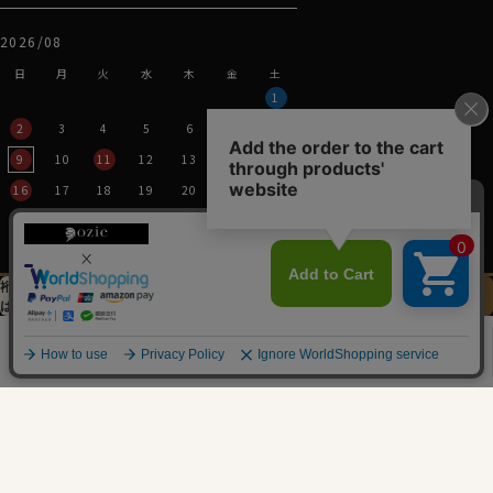
90cm・全９サイズにてご用意。(サイズ表J)
2026/08
スポット商品につき再入荷はございませんのでご了承く
ださい。
日
月
火
水
木
金
土
1
Flannel-Shirts 11118
2
3
4
5
6
7
8
9
10
11
12
13
14
15
16
17
18
19
20
21
22
23
24
25
26
27
28
29
30
31
裄丈加工＆
イニシャル刺繍
この商品を
2026/09
は
先にお選びください
カートに入れる
0
日
月
火
水
木
金
土
1
2
3
4
5
6
7
8
9
10
11
12
13
14
15
16
17
18
19
20
21
22
23
24
25
26
27
28
29
30