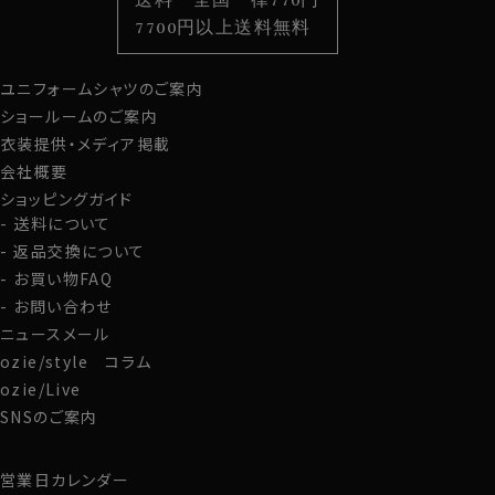
送料 全国一律770円
衿開きのきれいなノータイ専用オープンカラーのイタリア
スタイルから選ぶ
財布・名刺入れ
カジュアルシャツ
バッグ
7700円以上送料無料
ンカラー＆ボタンダウン。
定番シャツ
帽子
ストール・マフラー
ユニフォームシャツのご案内
グローブ
フランネルを使ったネルシャツは秋冬のカジュアルスタイ
ショールームのご案内
ルに欠かせないシャツです。
衣装提供・メディア掲載
ただ、アメカジテイストのスタイリングには最適ですが、
会社概要
ジャケットの下などに上品に着用するのが難しいのがネ
ショッピングガイド
ルシャツです。
送料について
しかしこのシャツは、今までのネルシャツと一線を画す、ド
返品交換について
レッシーな仕上がりだけに、ジャケットやウールパンツと
合わせたり、レザーのブルゾンやジーンズなどと合わせて
お買い物FAQ
上品に着用するのがおすすめです。
お問い合わせ
ニュースメール
カジュアルはもちろん、スーツやジャケットと合わせてビ
ozie/style コラム
ジネスに、ストレッチ性があるのでゴルフやスポーツに、
ozie/Live
広範囲にコーディネイトできる大人気ビズポロ・ニットシ
SNSのご案内
ャツです。
S-37～4L-47cm /トールサイズ M-88・L-90・LL-
営業日カレンダー