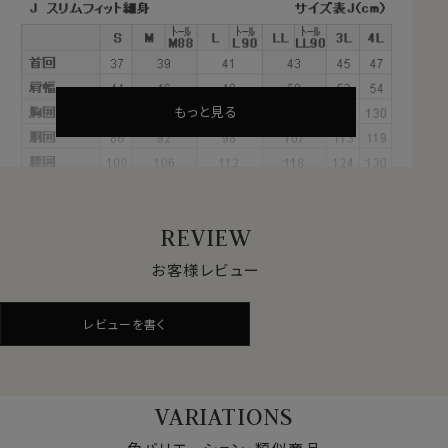
実はこのシャツ、シャツ生地ではなくジャージーコットン
（ニット生地）を使用したフランネル使用のイタリアンカ
ラー ボタンダウンシャツなんです。
秋冬版のニットシャツをドレッシーな上品テイストのカ
ジュアルシャツとして生産しました。
もっと見る
●素肌に直接着たいストレスフリー！のシャツ！
秋冬版ニットシャツ！
フランネルは起毛感があり、厚手でしっかりしていて温か
REVIEW
みがあるのが特徴です。
お客様レビュー
このシャツには綿100％のニット糸をジャージー編みし
たジャージーコットンを使用した微起毛のフランネルを
レビューを書く
使用。
起毛感やウォーム感はフランネルそのままに、少し厚手の
シャツ生地レベルの薄さで軽やか、かつソフトな肌触りの
シャツに仕上げました。
VARIATIONS
ポロシャツ同様のニット生地使用なだけに吸汗性能に優
れ、内側にTシャツを着なくても、サラッとした肌ざわりと