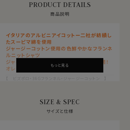
PRODUCT DETAILS
商品説明
イタリアのアルビニアイコットー二社が紡績し
たスーピマ綿を使用
ジャージーコットン使用の色鮮やかなフランネ
ルニットシャツ
ジャケットスタイルや上品カジュアルに最適！
もっと見る
オレンジ
【 ビズポロ・36Gフランネル・ジャージーコットン 】
【 スリムフィット 】【 プレミアムコットン 】
【 綿100％・80番手双糸 】【 イージーケア 】
【 イタリアンカラー/第一ボタンあり 】
SIZE & SPEC
【 ボタンダウン 】【 ポケット無し 】
【 長袖 】
サイズと仕様
ぱっと見た目は鮮やかカラーのイタリアンカラー ボタ
ンダウンシャツ。