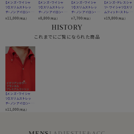
を使用しています。
【メンズ・ワイシャ
【メンズ・ワイシャ
【メンズ・ワイシャ
【メンズ・ドレスシャ
前立て
裏前立て
ツ】スリムストレッ
今回は80番手双糸のコーコランを使用した36ゲージの
ツ】スリムストレッ
ツ】スリムストレッ
ツ・ワイシャツ】スリ
チ・ノンアイロン・プ
チ・ノンアイロン・ド
チ・ノンアイロン・プ
ムフィット・ストレッ
後身頃
バックダーツ入り細身
ジャージーフランネルをチョイスしました。
レミアムコットン・ニ
ライ・ニット・イタリ
レミアムコットン・ニ
チ・メリノウール・イ
11,000
8,800
7,700
19,800
ポケット
ポケットなし
¥
¥
¥
¥
(税込)
(税込)
(税込)
(税込)
ット・ホリゾンタルカ
アンカラー・ボタン
ット・イタリアンカラ
タリア製生地・イー
HISTORY
柄
無地
ラー・カッタウェイ・
ダウン・第一ボタン
ー・ボタンダウン・第
ジーケア・イタリア
ポケット無し
あり
一ボタンあり・ポケ
ンカラー・ボタンダ
ラウンドカット
●ノーアイロンで、お手入れ楽
これまでにご覧になられた商品
ット無し・SALE
ウン・第一ボタンあ
カフス
アジャスタブル
ビズポロはノーアイロンでOK
り・ポケット無し
コンバーチブルカフス
ニット生地を使用しているポロシャツにアイロンをかけま
衿高
後4.2cm
すか？
S-37～4L-47cm
おそらくほとんどの方はかけないと思います。
サイズJ
トールサイズM-88・L-90・LL-90cm
ジャージーコットンを使用したozieのニットシャツもそ
全９サイズ
れは同じ
スタイル
スリムフィット 細身
生産国
中国
ネットにたたんで入れて洗ったあと、すぐに洗濯機から取
り出してしわを伸ばし、ハンガーにかけて干すだけ。
【メンズ・ワイシャ
ツ】スリムストレッ
これでアイロンがけはほぼ必要ありません。
▼スポット商品につき再入荷はございませんのでご了承
チ・ノンアイロン・プ
そのままクローゼットに吊るしても、たたんで収納しても
ください
レミアムコットン・ニ
11,000
¥
(税込)
OKです。
ット・イタリアンカラ
ー・ボタンダウン・第
たたんでも折りじわがつきづらく、しわになりにくいため、
一ボタンあり・ポケ
出張や旅行にもおすすめです。
ット無し
MENS
LADIES
TIE&ACC
（お洗濯について：ご家庭ネット洗い・クリーニングはお控