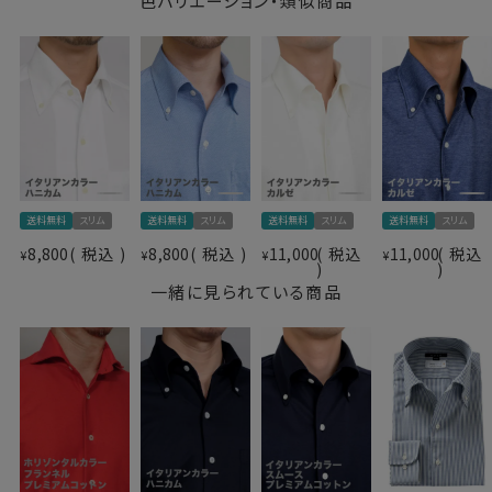
色バリエーション・類似商品
ソフト感が心地いい、ストレスフリーのやみつきになる新
感覚ニットシャツの秋冬バージョンです。
店長ブログ：素肌に直接来てほしいワイシャツ?ozieのビ
ズポロ?特徴その一はこちら→
●高級スーピマ綿＝CORCORAN（コーコラン）
+ALBINI紡績の糸を使用
送料無料
スリム
送料無料
スリム
送料無料
スリム
送料無料
スリム
繊維の長さが通常より長い綿（詳しくは繊維の長さが
仕様表
8,800
税込
8,800
税込
11,000
税込
11,000
税込
28.6mm以上の原綿）を超長綿といいます。
¥
¥
¥
¥
綿100％(80番手双糸)
超長綿は世界の綿生産量のたった3％しかない希少性の
一緒に見られている商品
プレミアムコットン＝スーピマ綿
高いプレミアムコットンです。
素材
CORCORAN(コーコラン)
その中の1種類がアメリカ南西部が産地のスーピマ綿で
icotoni di Albini＝
す。
アルビニアイコットー二社紡績
ニット
このシャツにはスーピマ綿の中でより厳選された高級ス
素材名
（36Gジャージー・フランネル）
ーピマ綿＝CORCORAN（コーコラン）のみを使用して、
イタリアンカラー(ワンピースカラー)
高級生地で有名なイタリアはALBINI（アルビニ）の関連
衿型
ボタンダウン
会社アルビニアイコットー二社で紡績した高級ニット糸
キーパー
なし