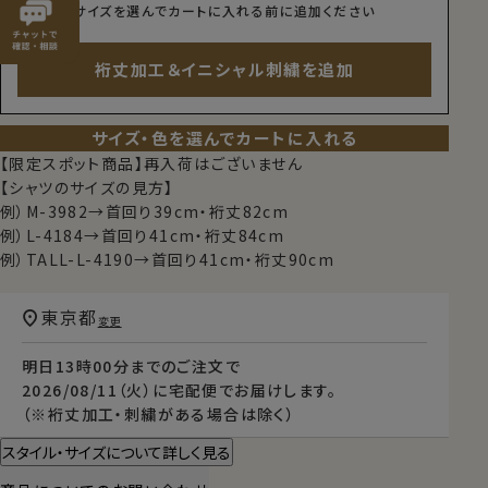
サイズを選んでカートに入れる前に追加ください
裄丈加工＆イニシャル刺繍を追加
サイズ・色を選んでカートに入れる
【限定スポット商品】再入荷はございません
【シャツのサイズの見方】
例）M-3982→首回り39cm・裄丈82cm
例）L-4184→首回り41cm・裄丈84cm
例）TALL-L-4190→首回り41cm・裄丈90cm
東京都
変更
明日
13時00分
までのご注文で
2026/08/11（火）
に
宅配便
でお届けします。
（※裄丈加工・刺繍がある場合は除く）
スタイル・サイズについて詳しく見る