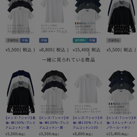
Tシャツのリブは洗濯を繰り返すと徐々に縮みます。
ったしっとりとした肌触りと光沢感のあるこのTシャツ
ですので縮んだ後もリブの高さを維持するために、新品
仕様表
は、スーツ・ジャケットにあわせるのに最適な上品七分袖
時はリブを高めに設定しております。
Tシャツです。
綿100％（40番手双糸）
その為、立体的な首周りのTシャツを平面で畳んだ状態
素材
プレミアムコットン＝スーピマ綿
でお届けした際、首周りに若干ヨレがあります。
素材名
ニット（度詰め天竺）
最初のご試着時はヨレが取れませんが、数回着用・洗濯
丸首 クルーネック
定番商品
半袖
半袖
送料無料
半袖
定番商品
することでリブの目が詰まり、高さが落ち着いてきて写真
衿型
（衿後部のリブ部分やや高め）
のように解消されます。
5,500
税込
8,800
税込
15,400
税込
5,500
税込
¥
¥
¥
¥
ポケット
なし
ジャケットの襟が汚れないように継続的に高さを維持す
一緒に見られている商品
柄
無地
るには、新品時でかなり高めに設定しないといけない商
色
白・ネイビー・グレー・ブラック
品の特性上として、ご理解いただければ幸いです。
袖
七分袖
サイズ
S・M・L・LL・3L・全5サイズ
生産国
中国
ビジカジ・ビジネス・ワイシャツ・Yシャツ・ドレスシャツ
【メンズ・Tシャツ】長
【メンズ・Tシャツ】半
【メンズ・Tシャツ】半
【メンズ・Tシャツ】半
袖・綿100%・プレミ
袖・綿100%・プレミ
袖・綿100%・プレミ
袖・ストレッチ・メリ
アムコットン・度詰
アムコットン・度詰
アムコットン100番
ノウール・イタリア製
め天竺ニット・丸首・
め天竺ニット・丸首・
手双糸・ニット・丸
生地・イージーケ
5,500
5,500
8,800
15,400
¥
¥
¥
¥
(税込)
(税込)
(税込)
(税込)