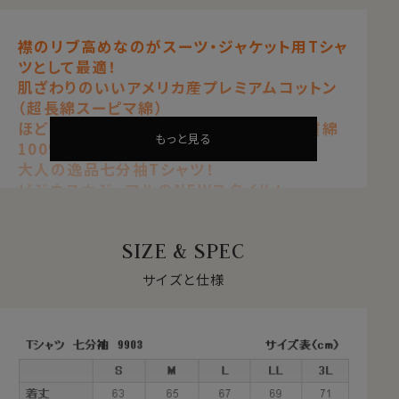
襟のリブ高めなのがスーツ・ジャケット用Tシ
ャツとして最適！
襟のリブ高めなのがスーツ・ジャケット用Tシャ
肌ざわりのいいアメリカ産プレミアムコットン
ツとして最適！
（超長綿スーピマ綿）
肌ざわりのいいアメリカ産プレミアムコットン
ほどよい厚みの度詰め天竺を使用した上質
（超長綿スーピマ綿）
ほどよい厚みの度詰め天竺を使用した上質綿
綿100％
もっと見る
100％
大人の逸品七分袖Tシャツ！
大人の逸品七分袖Tシャツ！
ビジネスカジュアルのNEWスタイル！
ホワイト 白/ネイビーブルー 紺青/グレー/
ブラック 黒
SIZE & SPEC
【 度詰め天竺ニット 】【 綿100％・40番手 】
サイズと仕様
【 プレミアムコットン 】【 丸首/クルーネック 】
【 七分袖 】