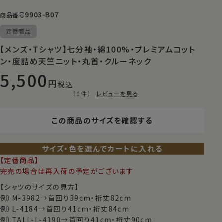
9903-B07
商品番号
定番商品
【メンズ・Tシャツ】七分袖・綿100%・プレミアムコット
ン・度詰め天竺ニット・丸首・クルーネック
5,500
税込
（0件）
レビューを見る
この商品のサイズを確認する
サイズ・色を選んでカートに入れる
【定番商品】
完売の場合は再入荷の予定がございます
【シャツのサイズの見方】
例）M-3982→首回り39cm・裄丈82cm
例）L-4184→首回り41cm・裄丈84cm
例）TALL-L-4190→首回り41cm・裄丈90cm