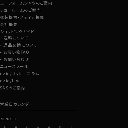
ユニフォームシャツのご案内
グローブ
ショールームのご案内
●こだわりの生地！肌に直接ふれるからこその素材選び
衣装提供・メディア掲載
プレミアムコットン(超長綿スーピマ綿)＆40番手双糸＆
会社概要
度詰め天竺
ショッピングガイド
プレミアムコットンのスーピマ綿を使った生地は、光沢が
送料について
あってソフト、かつ肌触りがいいのが特徴。
返品交換について
ヘビーウェイトと言われる超厚手のTシャツ生地ではあ
お買い物FAQ
りませんが、しっかり目を詰めて編みこんでいる度詰めの
ため、コシがあってしっかりした適度な厚み、そして無地
お問い合わせ
であっても透け感の少ない生地です。
ニュースメール
さらに通常のTシャツ用糸(20～30番手)より細めの糸で
ozie/style コラム
ある40番手は、しなやか。
ozie/Live
その糸を２本寄りあわせた双糸にすることにより、耐久性
SNSのご案内
が高くなり、型崩れを起こしにくくなります。
結果、上品な光沢と柔らかで滑らかな肌ざわりでありな
がら、程よい厚みと丈夫さをあわせもつTシャツに仕上り
営業日カレンダー
ました。
2026/08
日
月
火
水
木
金
土
●スーピマ綿とは？