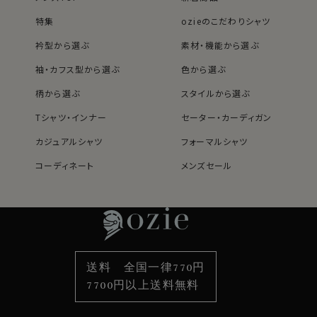
番9902-U05より若干ネックの高さを低く設定し、よりス
特集
ozieのこだわりシャツ
マートカジュアルに最適なデザインに。
着丈も従来モデルより若干短くなり、よりスッキリとした
衿型から選ぶ
素材・機能から選ぶ
印象に。（半袖Tシャツと同じ着丈に設定）
袖・カフス型から選ぶ
色から選ぶ
詳細はサイズ表をご参照ください。
柄から選ぶ
スタイルから選ぶ
Tシャツ・インナー
セーター・カーディガン
カジュアルシャツ
フォーマルシャツ
コーディネート
メンズセール
レディースTOP
ネクタイ・アクセサリーTOP
新着商品
新着商品
特集
ネクタイ
素材・機能から選ぶ
ネクタイピン
衿型から選ぶ
ポケットチーフ
袖・カフス型から選ぶ
カフスボタン
色から選ぶ
ベルト
柄から選ぶ
サスペンダー
送料 全国一律770円
スタイルから選ぶ
財布・名刺入れ
カジュアルシャツ
バッグ
7700円以上送料無料
定番シャツ
帽子
ストール・マフラー