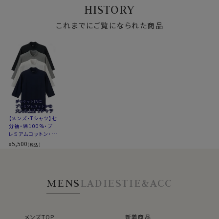
クルーネック
クルーネック
首・クルーネック
ア・丸首・クルーネッ
HISTORY
ク
これまでにご覧になられた商品
●衿に技あり！後衿高め
通常のTシャツよりリブを高めに設定。
ジャケットを合わせた際、ジャケットの後衿とTシャツのリ
ブが重なるように設計しました。
それは、ジャケットの首周りが汗などで汚れないようにす
る為です。ワイシャツの衿がジャケットよりも高いのもそ
のためです。
【メンズ・Tシャツ】七
分袖・綿100%・プ
またリブが高いことにより、肌の露出を適度にひかえビジ
レミアムコットン・度
ネスでも上品な印象に。
詰め天竺ニット・丸
5,500
¥
(税込)
首・クルーネック
といっても見た目には違和感ないように生産してありま
すので、当然のことながらTシャツ1枚でも着用できます。
MENS
LADIES
TIE&ACC
リブがしっかりあることにより、首周りの印象が寂しくな
らず、まさにスーツやジャケットにぴったりな1枚です。
※NEW※これまで販売していた従来の七分袖モデル、品
メンズTOP
新着商品