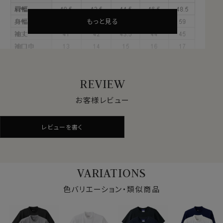
もっと見る
REVIEW
お客様レビュー
●スーツやジャケットにあわせるTシャツとして最適！
レビューを書く
昨今業種によってはビジネスのオフィスウェアのカジュア
ル化が進み、スーツやジャケットの下にワイシャツに代わ
りTシャツを着用する方が増えてきています。
ただ普通のTシャツではカジュアルすぎて、またよれっと
VARIATIONS
した薄いTシャツではだらしなく見えてしまいます。
色バリエーション・類似商品
そこでワイシャツ＝ドレスシャツ屋が作ったのがこのTシ
ャツ！
※リブ部分について
ozieオリジナルの適度な肉厚の40番手度詰め天竺を使