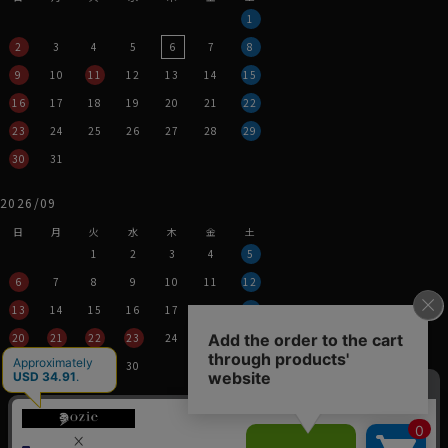
1
繊維の長さが通常より長い綿（詳しくは繊維の長さが
28.6mm以上の原綿）を
超長綿
といいます。
2
3
4
5
6
7
8
超長綿は世界の綿生産量のたった3％しかない希少性の
9
10
11
12
13
14
15
高いプレミアムコットンです。
16
17
18
19
20
21
22
その中の1種類がアメリカ南西部が産地の
スーピマ綿
で、
上品な光沢、しなやかな柔らかさ、優れた耐久性といった
23
24
25
26
27
28
29
特質をもっています。
30
31
2026/09
日
月
火
水
木
金
土
1
2
3
4
5
6
7
8
9
10
11
12
13
14
15
16
17
18
19
20
21
22
23
24
25
26
●度詰め天竺とは？
27
28
29
30
一般的なTシャツ生地より、しっかり目を詰めて編み込ん
だものを「度詰め」といいます。
営業時間：平日11時～17時
そのため肉厚でしっかりした生地に仕上がります。
定休日：土・日・祝
天竺とは、Tシャツなどのニット生地の編み方の名前で
※年末年始つきましては、