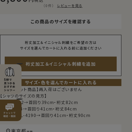
税込
（0件）
レビューを見る
この商品のサイズを確認する
裄丈加工＆イニシャル刺繍をご希望の方は
サイズを選んでカートに入れる前に追加ください
裄丈加工＆イニシャル刺繍を追加
サイズ・色を選んでカートに入れる
【限定スポット商品】再入荷はございません
【シャツのサイズの見方】
例）M-3982→首回り39cm・裄丈82cm
例）L-4184→首回り41cm・裄丈84cm
例）TALL-L-4190→首回り41cm・裄丈90cm
東京都
変更