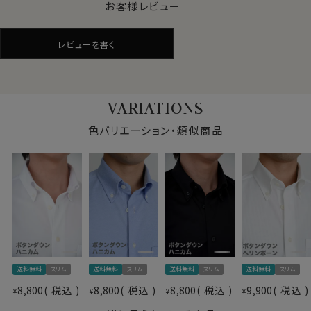
ことが挙げられます。
お客様レビュー
これらの要因を軽減することのできる素材、それがドライ
加工！
レビューを書く
インナーシャツを着用せず素肌に直接着ても、汗を吸って
すぐ乾くので、いつもドライな着心地が保たれ、快適に過
ごすことができます。
また春秋冬でも室内の温度が高くて汗をかき、汗が乾か
VARIATIONS
ぬままそのまま外へ出て寒い思いをした経験がおありの
方は多いともいます。
色バリエーション・類似商品
そんな時でもドライ加工は大活躍！
ドライ加工＝吸湿速乾素材は夏場だけでなく、オールシ
ーズン使える素材なのです。
よく見るとワイシャツ仕様のニットシャツ。
見た目はワイシャツの定番生地ピンポイントオックスフォ
ードのようで、通気性抜群の“ハニカムメッシュ“です。
送料無料
スリム
送料無料
スリム
送料無料
スリム
送料無料
スリム
●ノーアイロンで、お手入れ楽
仕様表
8,800
税込
8,800
税込
8,800
税込
9,900
税込
¥
素材として形態安定性が抜群です。
¥
¥
¥
綿64％・ポリエステル36％
洗濯終了後は、すぐに洗濯機から取り出してしわを伸ば