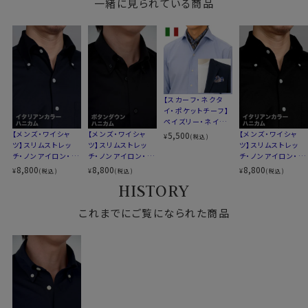
一緒に見られている商品
素材
ドライ加工
し、ハンガーにかけて干すだけ。
イージーケア
これでアイロンがけは、ほぼ必要ありません。
素材名
ニット（ハニカムメッシュ）
たたんでも折りじわがつきづらく、しわになりにくいため、
衿型
ボタンダウン
出張や旅行にもおすすめです。
キーパー
なし
前立て
裏前立て
後身頃
バックダーツ入り細身
【スカーフ・ネクタ
●洗濯について
イ・ポケットチーフ】
ポケット
ポケットあり
ご家庭洗濯推奨（※必ず洗濯ネットを使用ください）
ペイズリー・ネイビ
柄
無地
クリーニングはお控えください（洗濯コースによっては、
ーブルー・イタリア
【メンズ・ワイシャ
【メンズ・ワイシャ
【メンズ・ワイシャ
5,500
¥
(税込)
ラウンドカット
製
ツ】スリムストレッ
ツ】スリムストレッ
ツ】スリムストレッ
伸縮する場合があります）
チ・ノンアイロン・ド
チ・ノンアイロン・ド
チ・ノンアイロン・ド
カフス
アジャスタブル
ライ・ニット・イタリ
ライ・ニット・ボタン
ライ・ニット・イタリ
8,800
8,800
8,800
コンバーチブルカフス
¥
¥
¥
(税込)
(税込)
(税込)
アンカラー・ボタン
ダウン
アンカラー・ボタン
HISTORY
衿高
前3.0cm 後4.5cm
ダウン・第一ボタン
ダウン・第一ボタン
●スリムフィット
あり
あり
S-37・M-39・L-41cm
ウエストを絞ったバックダーツ入りのスリムなスタイル。
これまでにご覧になられた商品
サイズJ
LL-43・3L-45・4L-47cm
伸縮性と柔らかな感触が、体にフィットして快適でスタイ
全６サイズ
リッシュな着こなしができます。
スタイル
スリムフィット 細身
ozieのラインナップでもっともスリムなシャツです。
生産国
中国
着丈に関しては通常のozieのシャツよりも着丈をやや短
めに設定。
▼スポット商品につき再入荷はございませんのでご了承