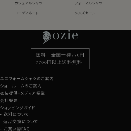
カジュアルシャツ
フォーマルシャツ
コーディネート
メンズセール
レディースTOP
ネクタイ・アクセサリーTOP
新着商品
新着商品
特集
ネクタイ
素材・機能から選ぶ
ネクタイピン
衿型から選ぶ
ポケットチーフ
袖・カフス型から選ぶ
カフスボタン
色から選ぶ
ベルト
柄から選ぶ
サスペンダー
送料 全国一律770円
スタイルから選ぶ
財布・名刺入れ
カジュアルシャツ
バッグ
7700円以上送料無料
定番シャツ
帽子
ストール・マフラー
ユニフォームシャツのご案内
グローブ
ショールームのご案内
衣装提供・メディア掲載
会社概要
ショッピングガイド
送料について
返品交換について
お買い物FAQ