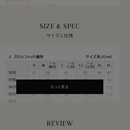
ネイビーブルー 紺青
【 ストレッチ 】【 ノンアイロン 】【 ソフト 】
【 スリムフィット 】【 ドライ 】
SIZE & SPEC
【 ニット・ハニカム 】
【 ボタンダウン 】【 長袖 】
サイズと仕様
●ソフト＆ストレッチでノンストレス
サラッとした肌ざわりと柔らかな着心地。
ナチュラルなストレッチが、動きやすい。
見た目はきちんと見えてスマート、だけど着心地は楽でリ
ラックス。
オールシーズン快適なストレスフリーのシャツ。
サラッとした肌ざわりとソフト感が心地いい、やみつきに
もっと見る
なる新感覚ノーストレスシャツです。
●吸汗速乾＝ドライ加工付き
暑い夏場に着心地が悪くなる要因として、汗をなかなか
REVIEW
吸わない・汗でぬれた生地がなかなか乾かないといった