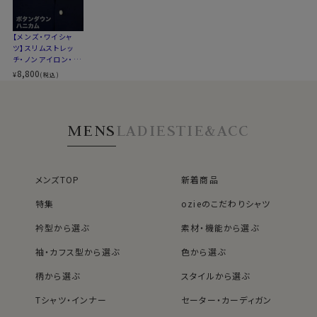
裾をパンツイン＆アウトの両々で着用できるよう生産しま
ください
した。
【メンズ・ワイシャ
ツ】スリムストレッ
チ・ノンアイロン・ド
●ベーシックなボタンダウン
ライ・ニット・ボタン
8,800
¥
(税込)
ダウン
衿型は奇をてらうことのない、ベーシックなボタンダウン
です。
タイドアップ・ノーネクタイ両用で使える便利な衿型です。
MENS
LADIES
TIE&ACC
カジュアルはもちろん、スーツやジャケット・ネクタイと合
わせてビジネスに、ストレッチ性があるのでゴルフやスポ
ーツに、広範囲にコーディネイトできる人気のソフトスト
メンズTOP
新着商品
レッチシャツです。
特集
ozieのこだわりシャツ
ネクタイをする場合は、ざっくりとした素材感が特徴のニ
ットタイやフレスコタイ、リネン混のネクタイがおすすめで
衿型から選ぶ
素材・機能から選ぶ
す。
袖・カフス型から選ぶ
色から選ぶ
柄から選ぶ
スタイルから選ぶ
50417
Tシャツ・インナー
セーター・カーディガン