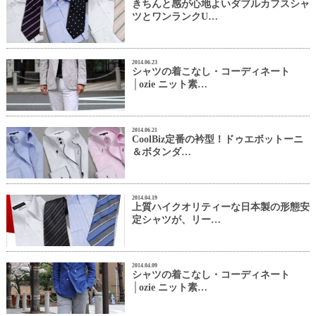
きちんと感が心地よいダブルカフスシャ
ツとワンランクU…
2014.06.23
シャツの着こなし・コーディネート
│ozie ニット素…
2014.06.21
CoolBiz定番の衿型！ドゥエボットーニ
＆ボタンダ…
2014.04.19
上質ハイクオリティーな日本製の形態安
定シャツが、リー…
2014.04.09
シャツの着こなし・コーディネート
│ozie ニット素…