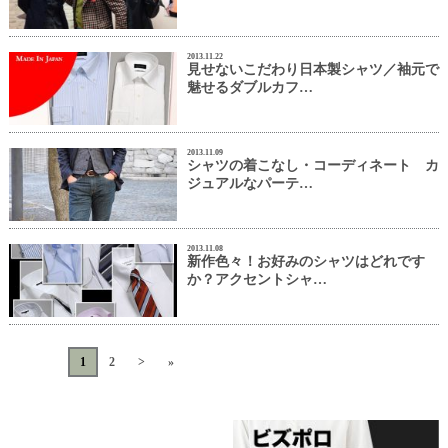
2013.11.22
見せないこだわり日本製シャツ／袖元で
魅せるダブルカフ…
2013.11.09
シャツの着こなし・コーディネート カ
ジュアルなパーテ…
2013.11.08
新作色々！お好みのシャツはどれです
か？アクセントシャ…
«
<
1
2
>
»