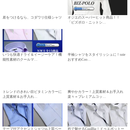
差をつけるなら、コダワリ仕様シャツ
オジエのスーパーヒット商品！！
「ビズポロ・ニットシ…
いつも快適ドライ＆イージーケア！機
半袖シャツをスタイリッシュに！ozie
能性素材のクールマ…
おすすめCoo…
トレンドのきれい目ビタミンカラーに
爽やかカラー！上質素材＆お手入れ
上質素材＆お手入れ…
楽々＝プレミアムコッ…
テープ付アクセントシャツvs上質ベー
衿で魅せるCoolBiz！ドゥエボットー