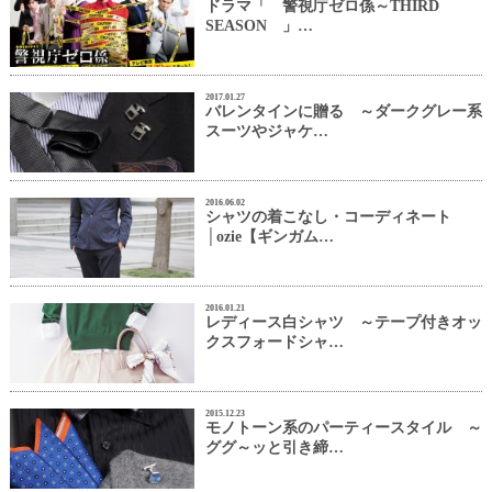
ドラマ「 警視庁ゼロ係～THIRD
SEASON 」…
2017.01.27
バレンタインに贈る ～ダークグレー系
スーツやジャケ…
2016.06.02
シャツの着こなし・コーディネート
│ozie【ギンガム…
2016.01.21
レディース白シャツ ～テープ付きオッ
クスフォードシャ…
2015.12.23
モノトーン系のパーティースタイル ～
ググ～ッと引き締…