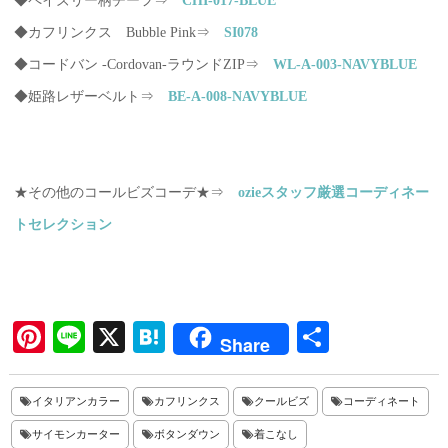
◆ペイズリー柄チーフ⇒
CHI-017-BLUE
◆カフリンクス Bubble Pink⇒
SI078
◆コードバン -Cordovan-ラウンドZIP⇒
WL-A-003-NAVYBLUE
◆姫路レザーベルト⇒
BE-A-008-NAVYBLUE
★その他のコールビズコーデ★⇒
ozieスタッフ厳選コーディネー
トセレクション
Pi
Li
X
H
共
Share
nt
ne
at
有
er
en
イタリアンカラー
カフリンクス
クールビズ
コーディネート
es
a
サイモンカーター
ボタンダウン
着こなし