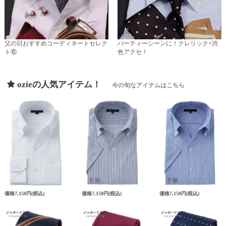
父の日おすすめコーディネートセレク
パーティーシーンに！クレリック×渋
ト⑥
色アクセ！
ozieの人気アイテム！
今の旬なアイテムはこちら
価格
7,150円
(税込)
価格
7,150円
(税込)
価格
7,150円
(税込)