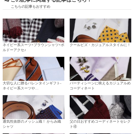
こちらの記事もおすすめ
ネイビー系スーツ×ブラウンシャツ×ボ
クールビズ・カジュアルスタイルに！
ルドーアクセ♪
大切な人に贈るバレンタインギフト-
パーティシーンに映えるカジュアルめ
ネイビー系スーツや…
コーディネート
通気性抜群のメッシュ織！ からみ織
父の日おすすめコーディネートセレク
シャツ
ト④