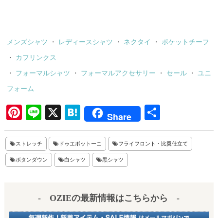
メンズシャツ
・
レディースシャツ
・
ネクタイ
・
ポケットチーフ
・
カフリンクス
・
フォーマルシャツ
・
フォーマルアクセサリー
・
セール
・
ユニ
フォーム
Pi
Li
X
H
共
Share
nt
ne
at
有
er
en
ストレッチ
ドゥエボットーニ
フライフロント・比翼仕立て
es
a
ボタンダウン
白シャツ
黒シャツ
t
- OZIEの最新情報はこちらから -