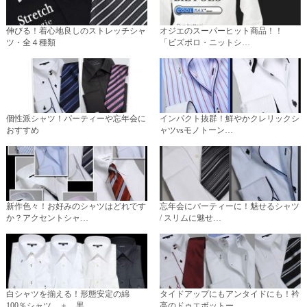
伸びる！着心地良しのストレッチシャ
オジエのスーパーヒット商品！！
ツ・全４種類
「ビズポロ・ニットシ…
個性派シャツ！パーティーや忘年会に
インパクト抜群！鮮やかクレリックシ
おすすめ
ャツvsモノトーン…
新作色々！お好みのシャツはどれです
忘年会にパーティーに！魅せるシャツ
か？アクセントシャ…
/ スリムに魅せ…
白シャツを揃える！形態安定の綿
タイドアップにもアンタイドにも！衿
100％シャツ ＋ 黒…
高のドゥエボットー…